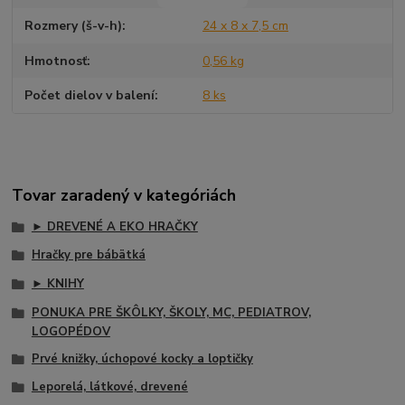
Rozmery (š-v-h)
24 x 8 x 7,5 cm
Hmotnosť
0,56 kg
Počet dielov v balení
8 ks
Tovar zaradený v kategóriách
► DREVENÉ A EKO HRAČKY
Hračky pre bábätká
► KNIHY
PONUKA PRE ŠKÔLKY, ŠKOLY, MC, PEDIATROV,
LOGOPÉDOV
Prvé knižky, úchopové kocky a loptičky
Leporelá, látkové, drevené