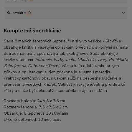
Komentáre
0
Kompletné špecifikácie
Sada 8 malých farebných leporiel "Knižky vo vežičke - Slovíčka"
obsahuje knižky s veselými obrázkami o veciach, s ktorými sa malé
deti zoznamujú a spoznávajú tak okolitý svet. Sada obsahuje
knižky s témami:
Počítanie, Farby, Jedlo, Oblečenie, Tvary, Protiklady,
Zahrajme sa, Dobrú noc!
Pevná väzba kníh odolá útoku prvých
zúbkov a pri listovaní si deti zdokonalia aj jemnú motoriku.
Praktický kartónový obal s uškom slúži na bezpečné uloženie a
prenesenie všetkých knižiek. Veľkosť knižky je ideálna pre detské
rúčky a môže byť dokonalým spoločníkom aj na cestách.
Rozmery balenia: 24 x 8 x 7,5 cm
Rozmery leporela: 7,5 x 7,5 x 2 cm
Obsahuje: 8 leporiel s 10 stranami
Určené deťom od: 18 mesiacov