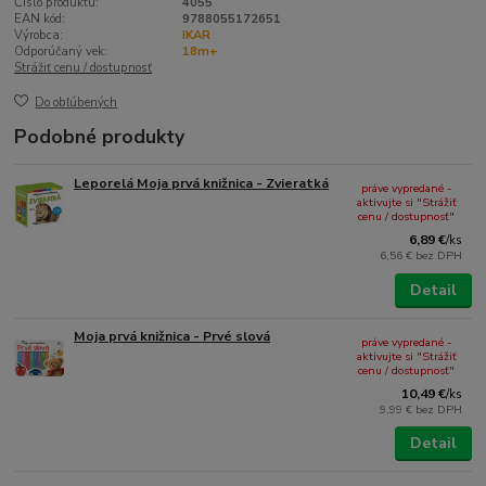
Číslo produktu:
4055
EAN kód:
9788055172651
Výrobca:
IKAR
Odporúčaný vek:
18m+
Strážiť cenu / dostupnosť
Do obľúbených
Podobné produkty
Leporelá Moja prvá knižnica - Zvieratká
práve vypredané -
aktivujte si "Strážiť
cenu / dostupnosť"
6,89 €
/
ks
6,56 €
bez DPH
Detail
Moja prvá knižnica - Prvé slová
práve vypredané -
aktivujte si "Strážiť
cenu / dostupnosť"
10,49 €
/
ks
9,99 €
bez DPH
Detail