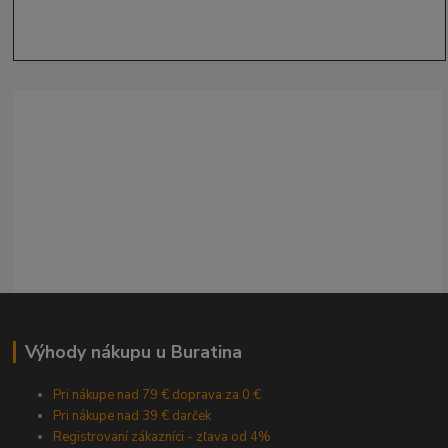
Výhody nákupu u Buratina
Pri nákupe nad 79 € doprava za 0 €
Pri nákupe nad 39 € darček
Registrovaní zákazníci - zľava od 4%