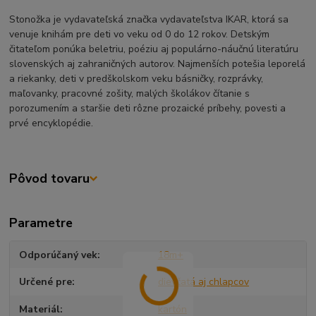
Stonožka je vydavateľská značka vydavateľstva IKAR, ktorá sa
venuje knihám pre deti vo veku od 0 do 12 rokov. Detským
čitateľom ponúka beletriu, poéziu aj populárno-náučnú literatúru
slovenských aj zahraničných autorov. Najmenších potešia leporelá
a riekanky, deti v predškolskom veku básničky, rozprávky,
maľovanky, pracovné zošity, malých školákov čítanie s
porozumením a staršie deti rôzne prozaické príbehy, povesti a
prvé encyklopédie.
Pôvod tovaru
Parametre
Odporúčaný vek
18m+
Určené pre
dievčatá aj chlapcov
Materiál
kartón