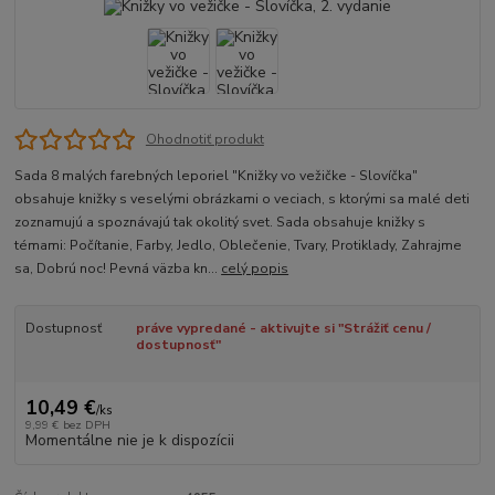
Ohodnotiť produkt
Sada 8 malých farebných leporiel "Knižky vo vežičke - Slovíčka"
obsahuje knižky s veselými obrázkami o veciach, s ktorými sa malé deti
zoznamujú a spoznávajú tak okolitý svet. Sada obsahuje knižky s
témami: Počítanie, Farby, Jedlo, Oblečenie, Tvary, Protiklady, Zahrajme
sa, Dobrú noc! Pevná väzba kn...
celý popis
Dostupnosť
práve vypredané - aktivujte si "Strážiť cenu /
dostupnosť"
10,49 €
/
ks
9,99 €
bez DPH
Momentálne nie je k dispozícii