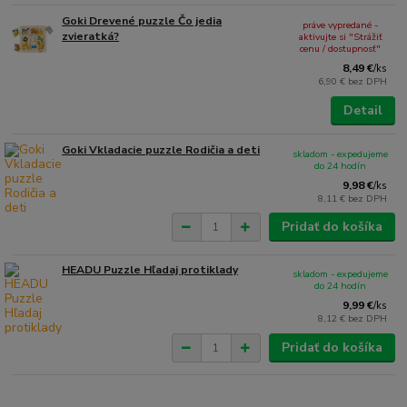
Goki Drevené puzzle Čo jedia
práve vypredané -
zvieratká?
aktivujte si "Strážiť
cenu / dostupnosť"
8,49 €
/
ks
6,90 €
bez DPH
Detail
Goki Vkladacie puzzle Rodičia a deti
skladom - expedujeme
do 24 hodín
9,98 €
/
ks
8,11 €
bez DPH
Pridať do košíka
HEADU Puzzle Hľadaj protiklady
skladom - expedujeme
do 24 hodín
9,99 €
/
ks
8,12 €
bez DPH
Pridať do košíka