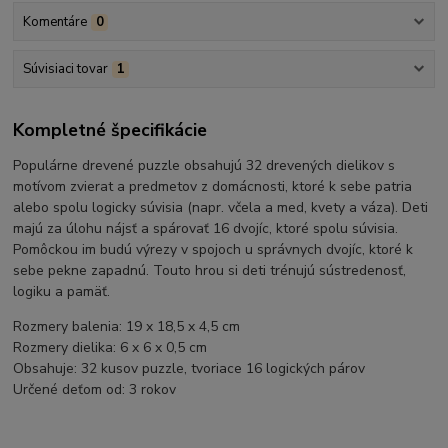
Komentáre
0
Súvisiaci tovar
1
Kompletné špecifikácie
Populárne drevené puzzle obsahujú 32 drevených dielikov s
motívom zvierat a predmetov z domácnosti, ktoré k sebe patria
alebo spolu logicky súvisia (napr. včela a med, kvety a váza). Deti
majú za úlohu nájsť a spárovať 16 dvojíc, ktoré spolu súvisia.
Pomôckou im budú výrezy v spojoch u správnych dvojíc, ktoré k
sebe pekne zapadnú. Touto hrou si deti trénujú sústredenosť,
logiku a pamäť.
Rozmery balenia: 19 x 18,5 x 4,5 cm
Rozmery dielika: 6 x 6 x 0,5 cm
Obsahuje: 32 kusov puzzle, tvoriace 16 logických párov
Určené deťom od: 3 rokov