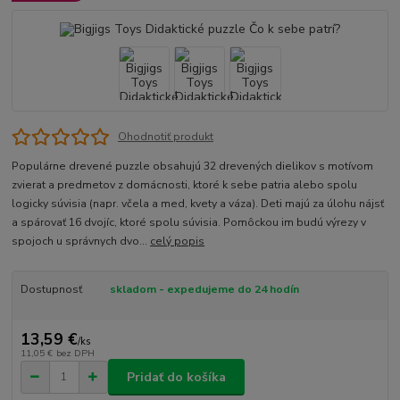
Ohodnotiť produkt
Populárne drevené puzzle obsahujú 32 drevených dielikov s motívom
zvierat a predmetov z domácnosti, ktoré k sebe patria alebo spolu
logicky súvisia (napr. včela a med, kvety a váza). Deti majú za úlohu nájsť
a spárovať 16 dvojíc, ktoré spolu súvisia. Pomôckou im budú výrezy v
spojoch u správnych dvo...
celý popis
Dostupnosť
skladom - expedujeme do 24 hodín
13,59 €
/
ks
11,05 €
bez DPH
Pridať do košíka