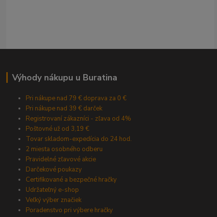
Výhody nákupu u Buratina
Pri nákupe nad 79 € doprava za 0 €
Pri nákupe nad 39 € darček
Registrovaní zákazníci - zľava od 4%
Poštovné už od 3,19 €
Tovar skladom-expedícia do 24 hod.
2 miesta osobného odberu
Pravidelné zľavové akcie
Darčekové poukazy
Certifikované a bezpečné hračky
Udržateľný e-shop
Veľký výber značiek
Poradenstvo pri výbere hračky