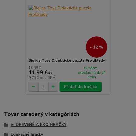
- 12 %
Bigjigs Toys Didaktické puzzle Protiklady
13,59 €
skladom -
11,99 €
expedujeme do 24
/
ks
hodín
9,75 €
bez DPH
Pridať do košíka
Tovar zaradený v kategóriách
► DREVENÉ A EKO HRAČKY
Edukačné hračky