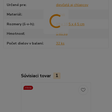
Určené pre
dievčatá aj chlapcov
Materiál
drevo
Rozmery (š-v-h)
19 x 18,5 x 4,5 cm
Hmotnosť
0,46 kg
Počet dielov v balení
32 ks
Súvisiaci tovar
1
Akcia