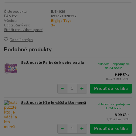
Číslo produktu:
BJ34029
EAN kód:
691621820292
Výrobca:
Bigjigs Toys
Odporúčaný vek:
3+
Strážiť cenu / dostupnosť
Do obľúbených
Podobné produkty
Galt puzzle Farby čo k sebe patria
skladom - expedujeme
do 24 hodín
9,99 €
/
ks
8,12 €
bez DPH
Pridať do košíka
Galt puzzle Kto je väčší a kto menší
skladom - expedujeme
do 24 hodín
8,99 €
/
ks
7,31 €
bez DPH
Pridať do košíka