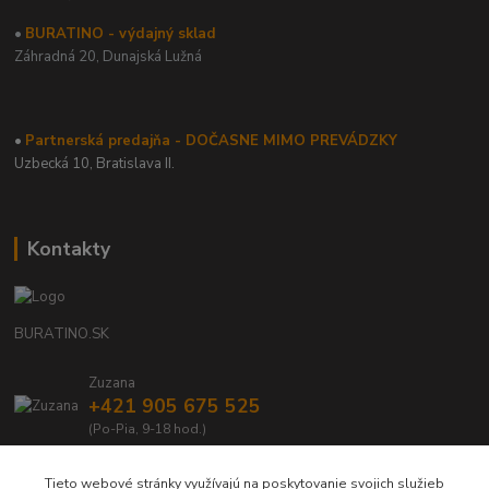
•
BURATINO - výdajný sklad
Záhradná 20,
Dunajská Lužná
•
Partnerská predajňa - DOČASNE MIMO PREVÁDZKY
Uzbecká 10, Bratislava II.
Kontakty
BURATINO.SK
Zuzana
+421 905 675 525
(Po-Pia, 9-18 hod.)
info@buratino.sk
Tieto webové stránky využívajú na poskytovanie svojich služieb