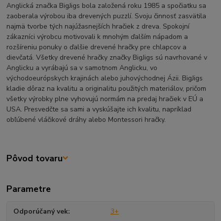
Anglická značka BigJigs bola založená roku 1985 a spočiatku sa
zaoberala výrobou iba drevených puzzlí. Svoju činnosť zasvätila
najmä tvorbe tých najúžasnejších hračiek z dreva. Spokojní
zákazníci výrobcu motivovali k mnohým ďalším nápadom a
rozšíreniu ponuky o ďalšie drevené hračky pre chlapcov a
dievčatá. Všetky drevené hračky značky BigJigs sú navrhované v
Anglicku a vyrábajú sa v samotnom Anglicku, vo
východoeurópskych krajinách alebo juhovýchodnej Ázii. BigJigs
kladie dôraz na kvalitu a originalitu použitých materiálov, pričom
všetky výrobky plne vyhovujú normám na predaj hračiek v EÚ a
USA. Presvedčte sa sami a vyskúšajte ich kvalitu, napríklad
obľúbené vláčikové dráhy alebo Montessori hračky.
Pôvod tovaru
Parametre
Odporúčaný vek
3+