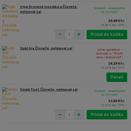
Viga Drevená mozaika a Človeče,
skladom - expedujeme
nehnevaj sa!
do 24 hodín
29,99 €
/
ks
24,38 €
bez DPH
Pridať do košíka
Goki hra Človeče, nehnevaj sa!
práve vypredané -
aktivujte si "Strážiť
cenu / dostupnosť"
16,29 €
/
ks
13,24 €
bez DPH
Detail
Small Foot Človeče, nehnevaj sa!
skladom - expedujeme
do 24 hodín
13,82 €
/
ks
11,24 €
bez DPH
Pridať do košíka