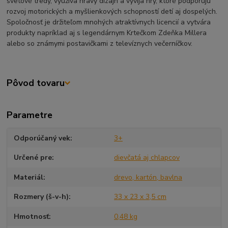
svetové tredy, využíva hravý dizajn a vyvíja hry, ktoré podporujú
rozvoj motorických a myšlienkových schopností detí aj dospelých.
Spoločnosť je držiteľom mnohých atraktívnych licencií a vytvára
produkty napríklad aj s legendárnym Krtečkom Zdeňka Millera
alebo so známymi postavičkami z televíznych večerníčkov.
Pôvod tovaru
Parametre
Odporúčaný vek
3+
Určené pre
dievčatá aj chlapcov
Materiál
drevo, kartón, bavlna
Rozmery (š-v-h)
33 x 23 x 3,5 cm
Hmotnosť
0,48 kg