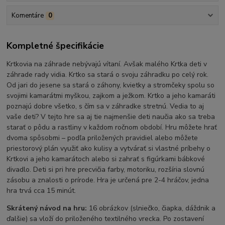
Komentáre
0
Kompletné špecifikácie
Krtkovia na záhrade nebývajú vítaní. Avšak malého Krtka deti v
záhrade rady vidia. Krtko sa stará o svoju záhradku po celý rok.
Od jari do jesene sa stará o záhony, kvietky a stromčeky spolu so
svojimi kamarátmi myškou, zajkom a ježkom. Krtko a jeho kamaráti
poznajú dobre všetko, s čím sa v záhradke stretnú. Vedia to aj
vaše deti? V tejto hre sa aj tie najmenšie deti naučia ako sa treba
starať o pôdu a rastliny v každom ročnom období. Hru môžete hrať
dvoma spôsobmi – podľa priložených pravidiel alebo môžete
priestorový plán využiť ako kulisy a vytvárať si vlastné príbehy o
Krtkovi a jeho kamarátoch alebo si zahrať s figúrkami bábkové
divadlo. Deti si pri hre precvičia farby, motoriku, rozšíria slovnú
zásobu a znalosti o prírode. Hra je určená pre 2-4 hráčov, jedna
hra trvá cca 15 minút.
Skrátený návod na hru:
16 obrázkov (slniečko, čiapka, dáždnik a
ďalšie) sa vloží do priloženého textilného vrecka. Po zostavení