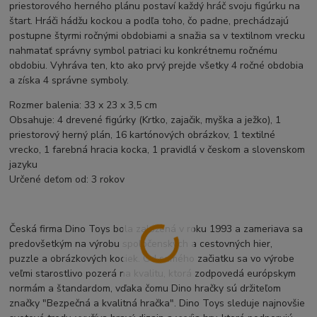
priestorového herného plánu postaví každý hráč svoju figúrku na
štart. Hráči hádžu kockou a podľa toho, čo padne, prechádzajú
postupne štyrmi ročnými obdobiami a snažia sa v textilnom vrecku
nahmatať správny symbol patriaci ku konkrétnemu ročnému
obdobiu. Vyhráva ten, kto ako prvý prejde všetky 4 ročné obdobia
a získa 4 správne symboly.
Rozmer balenia: 33 x 23 x 3,5 cm
Obsahuje: 4 drevené figúrky (Krtko, zajačik, myška a ježko), 1
priestorový herný plán, 16 kartónových obrázkov, 1 textilné
vrecko, 1 farebná hracia kocka, 1 pravidlá v českom a slovenskom
jazyku
Určené deťom od: 3 rokov
Česká firma Dino Toys bola založená v roku 1993 a zameriava sa
predovšetkým na výrobu spoločenských a cestovných hier,
puzzle a obrázkových kociek. Od samého začiatku sa vo výrobe
veľmi starostlivo pozerá na kvalitu, ktorá zodpovedá európskym
normám a štandardom, vďaka čomu Dino hračky sú držiteľom
značky "Bezpečná a kvalitná hračka". Dino Toys sleduje najnovšie