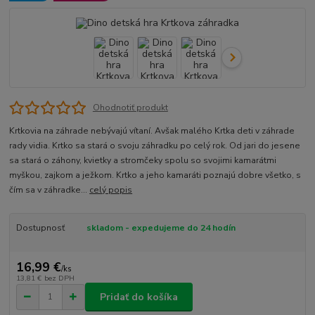
Ohodnotiť produkt
Krtkovia na záhrade nebývajú vítaní. Avšak malého Krtka deti v záhrade
rady vidia. Krtko sa stará o svoju záhradku po celý rok. Od jari do jesene
sa stará o záhony, kvietky a stromčeky spolu so svojimi kamarátmi
myškou, zajkom a ježkom. Krtko a jeho kamaráti poznajú dobre všetko, s
čím sa v záhradke...
celý popis
Dostupnosť
skladom - expedujeme do 24 hodín
16,99 €
/
ks
13,81 €
bez DPH
Pridať do košíka