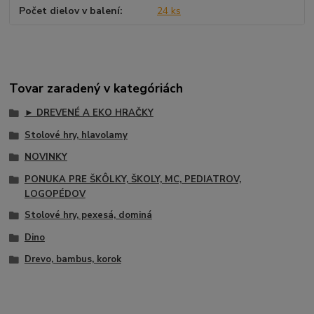
Počet dielov v balení
24 ks
Tovar zaradený v kategóriách
► DREVENÉ A EKO HRAČKY
Stolové hry, hlavolamy
NOVINKY
PONUKA PRE ŠKÔLKY, ŠKOLY, MC, PEDIATROV,
LOGOPÉDOV
Stolové hry, pexesá, dominá
Dino
Drevo, bambus, korok