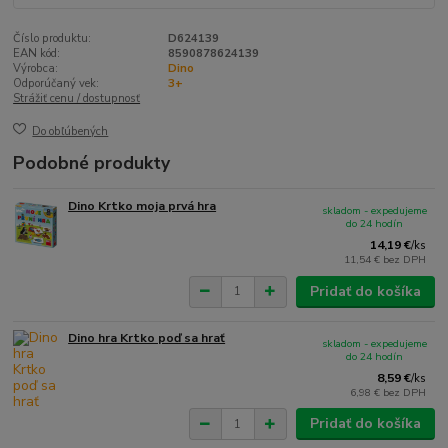
Číslo produktu:
D624139
EAN kód:
8590878624139
Výrobca:
Dino
Odporúčaný vek:
3+
Strážiť cenu / dostupnosť
Do obľúbených
Podobné produkty
Dino Krtko moja prvá hra
skladom - expedujeme
do 24 hodín
14,19 €
/
ks
11,54 €
bez DPH
Pridať do košíka
Dino hra Krtko poď sa hrať
skladom - expedujeme
do 24 hodín
8,59 €
/
ks
6,98 €
bez DPH
Pridať do košíka