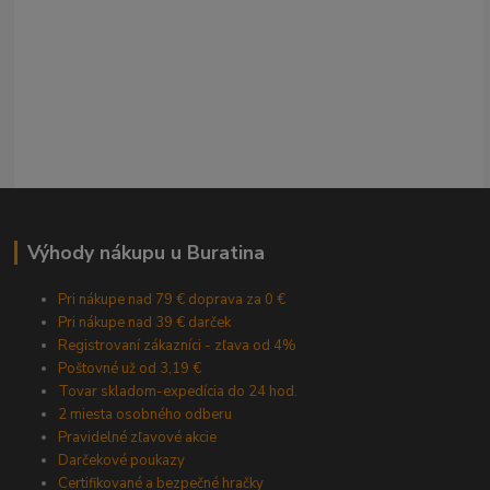
Výhody nákupu u Buratina
Pri nákupe nad 79 € doprava za 0 €
Pri nákupe nad 39 € darček
Registrovaní zákazníci - zľava od 4%
Poštovné už od 3,19 €
Tovar skladom-expedícia do 24 hod.
2 miesta osobného odberu
Pravidelné zľavové akcie
Darčekové poukazy
Certifikované a bezpečné hračky