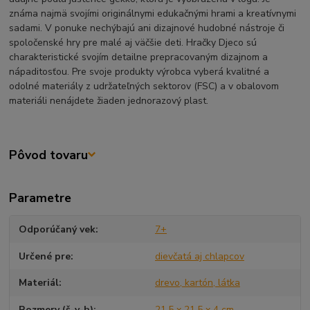
známa najmä svojími originálnymi edukačnými hrami a kreatívnymi
sadami. V ponuke nechýbajú ani dizajnové hudobné nástroje či
spoločenské hry pre malé aj väčšie deti. Hračky Djeco sú
charakteristické svojím detailne prepracovaným dizajnom a
nápaditosťou. Pre svoje produkty výrobca vyberá kvalitné a
odolné materiály z udržateľných sektorov (FSC) a v obalovom
materiáli nenájdete žiaden jednorazový plast.
Pôvod tovaru
Parametre
Odporúčaný vek
7+
Určené pre
dievčatá aj chlapcov
Materiál
drevo, kartón, látka
Rozmery (š-v-h)
21,5 x 21,5 x 4 cm