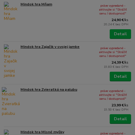
Mindok hra Mňam
práve vypredané -
aktivujte si "Strážiť
cenu / dostupnosť"
24,90 €
/
ks
20,24 €
bez DPH
Detail
Mindok hra Zajačik v svojej jamke
práve vypredané -
aktivujte si "Strážiť
cenu / dostupnosť"
24,39 €
/
ks
19,83 €
bez DPH
Detail
Mindok hra Zvieratká na palubu
práve vypredané -
aktivujte si "Strážiť
cenu / dostupnosť"
23,99 €
/
ks
19,50 €
bez DPH
Detail
Mindok hra Mlsné myšky
práve vypredané -