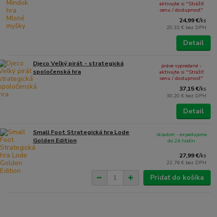
aktivujte si "Strážiť
cenu / dostupnosť"
24,99 €
/
ks
20,32 €
bez DPH
Detail
Djeco Veľký pirát - strategická
práve vypredané -
spoločenská hra
aktivujte si "Strážiť
cenu / dostupnosť"
37,15 €
/
ks
30,20 €
bez DPH
Detail
Small Foot Strategická hra Lode
skladom - expedujeme
Golden Edition
do 24 hodín
27,99 €
/
ks
22,76 €
bez DPH
Pridať do košíka