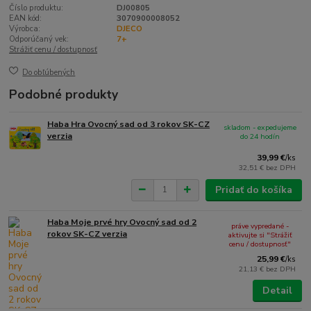
Číslo produktu:
DJ00805
EAN kód:
3070900008052
Výrobca:
DJECO
Odporúčaný vek:
7+
Strážiť cenu / dostupnosť
Do obľúbených
Podobné produkty
Haba Hra Ovocný sad od 3 rokov SK-CZ
skladom - expedujeme
verzia
do 24 hodín
39,99 €
/
ks
32,51 €
bez DPH
Pridať do košíka
Haba Moje prvé hry Ovocný sad od 2
práve vypredané -
rokov SK-CZ verzia
aktivujte si "Strážiť
cenu / dostupnosť"
25,99 €
/
ks
21,13 €
bez DPH
Detail