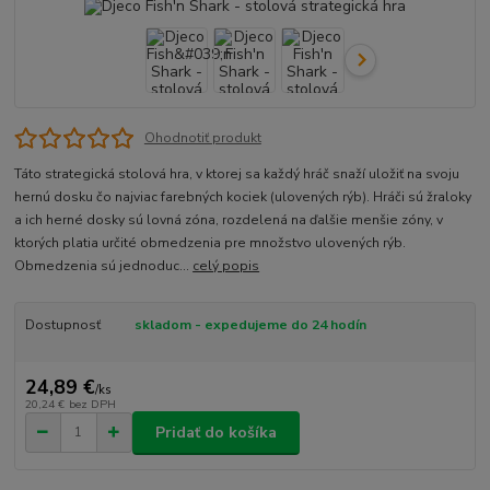
Ohodnotiť produkt
Táto strategická stolová hra, v ktorej sa každý hráč snaží uložiť na svoju
hernú dosku čo najviac farebných kociek (ulovených rýb). Hráči sú žraloky
a ich herné dosky sú lovná zóna, rozdelená na ďalšie menšie zóny, v
ktorých platia určité obmedzenia pre množstvo ulovených rýb.
Obmedzenia sú jednoduc...
celý popis
Dostupnosť
skladom - expedujeme do 24 hodín
24,89 €
/
ks
20,24 €
bez DPH
Pridať do košíka