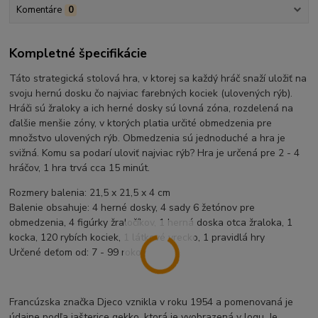
Komentáre
0
Kompletné špecifikácie
Táto strategická stolová hra, v ktorej sa každý hráč snaží uložiť na
svoju hernú dosku čo najviac farebných kociek (ulovených rýb).
Hráči sú žraloky a ich herné dosky sú lovná zóna, rozdelená na
ďalšie menšie zóny, v ktorých platia určité obmedzenia pre
množstvo ulovených rýb. Obmedzenia sú jednoduché a hra je
svižná. Komu sa podarí uloviť najviac rýb? Hra je určená pre 2 - 4
hráčov, 1 hra trvá cca 15 minút.
Rozmery balenia: 21,5 x 21,5 x 4 cm
Balenie obsahuje: 4 herné dosky, 4 sady 6 žetónov pre
obmedzenia, 4 figúrky žraločíkov, 1 herná doska otca žraloka, 1
kocka, 120 rybích kociek, 1 látkové vrecko, 1 pravidlá hry
Určené deťom od: 7 - 99 rokov
Francúzska značka Djeco vznikla v roku 1954 a pomenovaná je
údajne podľa jašterice gekko, ktorá je vyobrazená v logu. Je