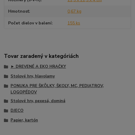
Hmotnosť
0,67 kg
Počet dielov v balení
155 ks
Tovar zaradený v kategóriách
► DREVENÉ A EKO HRAČKY
Stolové hry, hlavolamy
PONUKA PRE ŠKÔLKY, ŠKOLY, MC, PEDIATROV,
LOGOPÉDOV
Stolové hry, pexesá, dominá
DJECO
Papier, kartón