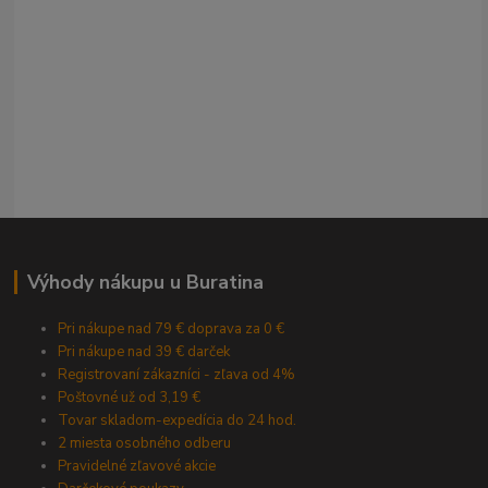
Výhody nákupu u Buratina
Pri nákupe nad 79 € doprava za 0 €
Pri nákupe nad 39 € darček
Registrovaní zákazníci - zľava od 4%
Poštovné už od 3,19 €
Tovar skladom-expedícia do 24 hod.
2 miesta osobného odberu
Pravidelné zľavové akcie