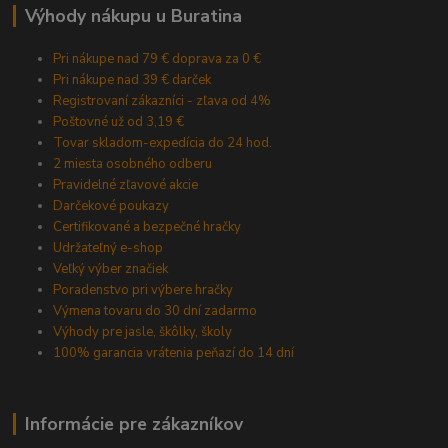
Výhody nákupu u Buratina
Pri nákupe nad 79 € doprava za 0 €
Pri nákupe nad 39 € darček
Registrovaní zákazníci - zľava od 4%
Poštovné už od 3,19 €
Tovar skladom-expedícia do 24 hod.
2 miesta osobného odberu
Pravidelné zľavové akcie
Darčekové poukazy
Certifikované a bezpečné hračky
Udržateľný e-shop
Veľký výber značiek
Poradenstvo pri výbere hračky
Výmena tovaru do 30 dní zadarmo
Výhody pre jasle, škôlky, školy
100% garancia vrátenia peňazí do 14 dní
Informácie pre zákazníkov