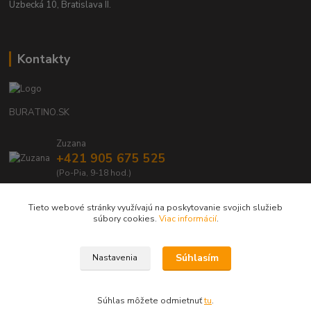
Uzbecká 10, Bratislava II.
Kontakty
BURATINO.SK
Zuzana
+421 905 675 525
(Po-Pia, 9-18 hod.)
info@buratino.sk
Tieto webové stránky využívajú na poskytovanie svojich služieb
súbory cookies.
Viac informácií
.
Súhlasím
Nastavenia
BURATINO.SK - Váš obľúbený e-shop s drevenými, eko hračkami a doplnkami
Súhlas môžete odmietnuť
tu
.
Vytvorené na
Eshop-rychlo.sk