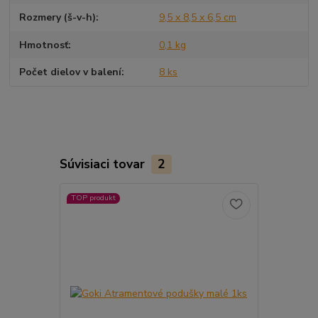
Rozmery (š-v-h)
9,5 x 8,5 x 6,5 cm
Hmotnosť
0,1 kg
Počet dielov v balení
8 ks
Súvisiaci tovar
2
TOP produkt