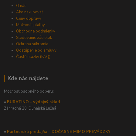
O nás
Ako nakupovať
Ceny dopravy
Možnosti platby
Obchodné podmienky
Sledovanie zásielok
Ochrana súkromia
Odstúpenie od zmluvy
Časté otázky (FAQ)
Kde nás nájdete
Možnosť osobného odberu:
•
BURATINO - výdajný sklad
Záhradná 20,
Dunajská Lužná
•
Partnerská predajňa - DOČASNE MIMO PREVÁDZKY