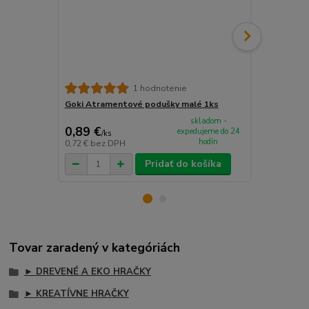
Goki Atrame
1 hodnotenie
Goki Atramentové podušky malé 1ks
skladom -
0,89 €
2,39 €
expedujeme do 24
/
ks
/
ks
hodín
0,72 €
bez DPH
1,94 €
bez D
Pridať do košíka
Tovar zaradený v kategóriách
► DREVENÉ A EKO HRAČKY
► KREATÍVNE HRAČKY