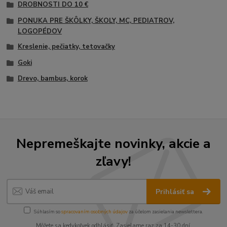
DROBNOSTI DO 10 €
PONUKA PRE ŠKÔLKY, ŠKOLY, MC, PEDIATROV,
LOGOPÉDOV
Kreslenie, pečiatky, tetovačky
Goki
Drevo, bambus, korok
Nepremeškajte novinky, akcie a
zľavy!
Prihlásiť sa
Súhlasím so
spracovaním osobných údajov
za účelom zasielania newslettera.
Môžete sa kedykoľvek odhlásiť. Zasielame raz za 14-30 dní.