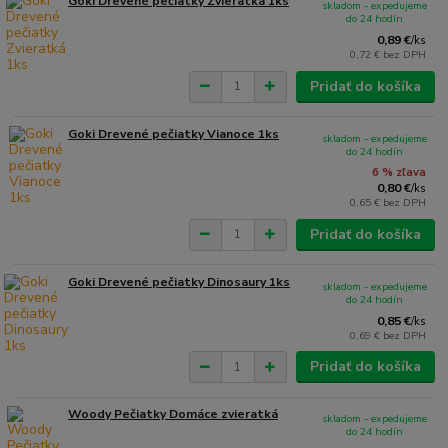
Goki Drevené pečiatky Zvieratká 1ks
skladom - expedujeme
do 24 hodín
0,89 €
/
ks
0,72 €
bez DPH
Pridať do košíka
Goki Drevené pečiatky Vianoce 1ks
skladom - expedujeme
do 24 hodín
6 % zľava
0,80 €
/
ks
0,65 €
bez DPH
Pridať do košíka
Goki Drevené pečiatky Dinosaury 1ks
skladom - expedujeme
do 24 hodín
0,85 €
/
ks
0,69 €
bez DPH
Pridať do košíka
Woody Pečiatky Domáce zvieratká
skladom - expedujeme
do 24 hodín