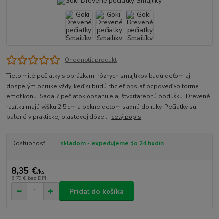
Ohodnotiť produkt
Tieto milé pečiatky s obrázkami rôznych smajlíkov budú deťom aj
dospelým poruke vždy, keď si budú chcieť poslať odpoveď vo forme
emotikonu. Sada 7 pečiatok obsahuje aj štvorfarebnú podušku. Drevené
razítka majú výšku 2,5 cm a pekne deťom sadnú do ruky. Pečiatky sú
balené v praktickej plastovej dóze....
celý popis
Dostupnosť
skladom - expedujeme do 24 hodín
8,35 €
/
ks
6,79 €
bez DPH
Pridať do košíka