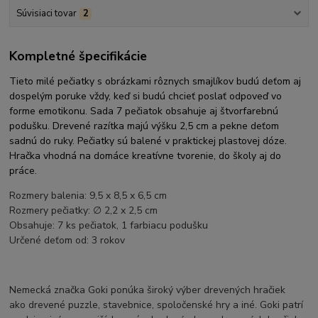
Súvisiaci tovar
2
Kompletné špecifikácie
Tieto milé pečiatky s obrázkami rôznych smajlíkov budú deťom aj
dospelým poruke vždy, keď si budú chcieť poslať odpoveď vo
forme emotikonu. Sada 7 pečiatok obsahuje aj štvorfarebnú
podušku. Drevené razítka majú výšku 2,5 cm a pekne deťom
sadnú do ruky. Pečiatky sú balené v praktickej plastovej dóze.
Hračka vhodná na domáce kreatívne tvorenie, do školy aj do
práce
.
Rozmery balenia: 9,5 x 8,5 x 6,5 cm
Rozmery pečiatky: ∅ 2,2 x 2,5 cm
Obsahuje: 7 ks pečiatok, 1 farbiacu podušku
Určené deťom od: 3 rokov
Nemecká značka Goki ponúka široký výber drevených hračiek
ako drevené puzzle, stavebnice, spoločenské hry a iné. Goki patrí