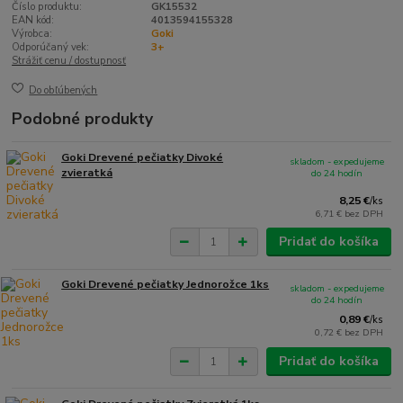
Číslo produktu:
GK15532
EAN kód:
4013594155328
Výrobca:
Goki
Odporúčaný vek:
3+
Strážiť cenu / dostupnosť
Do obľúbených
Podobné produkty
Goki Drevené pečiatky Divoké
skladom - expedujeme
zvieratká
do 24 hodín
8,25 €
/
ks
6,71 €
bez DPH
Pridať do košíka
Goki Drevené pečiatky Jednorožce 1ks
skladom - expedujeme
do 24 hodín
0,89 €
/
ks
0,72 €
bez DPH
Pridať do košíka