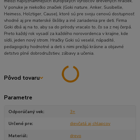
medzi najvýznamnejších európskych výrobcov drevených hračiek.
V ponuke je niekoľko značiek (Goki nature, Anker, Susibelle,
Heimess, Holztiger, Cause), ktoré sú pre svoju cenovú dostupnosť
vhodné aj pre materské škôlky a iné zariadenia pre deti. Firma
Goki dbá aj na to, aby sa do prírody vracalo to, čo sa z nej čerpá.
Preto každý rok vysadí za každého norovordenca v krajine, kde
sídli, jeden nový strom. Hračky Goki sú veselé, nápadité,
pedagogicky hodnotné a deti s nimi prežijú krásne a objavné
detstvo plné dobrodružstiev, zábavy a učenia.
Pôvod tovaru
Parametre
Odporúčaný vek
3+
Určené pre
dievčatá aj chlapcov
Materiál
drevo