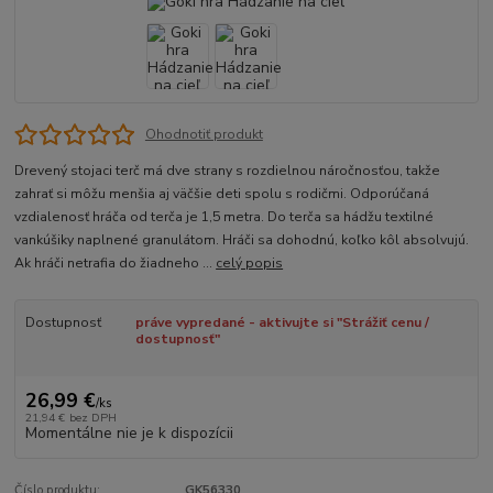
Ohodnotiť produkt
Drevený stojaci terč má dve strany s rozdielnou náročnosťou, takže
zahrať si môžu menšia aj väčšie deti spolu s rodičmi. Odporúčaná
vzdialenosť hráča od terča je 1,5 metra. Do terča sa hádžu textilné
vankúšiky naplnené granulátom. Hráči sa dohodnú, koľko kôl absolvujú.
Ak hráči netrafia do žiadneho ...
celý popis
Dostupnosť
práve vypredané - aktivujte si "Strážiť cenu /
dostupnosť"
26,99 €
/
ks
21,94 €
bez DPH
Momentálne nie je k dispozícii
Číslo produktu:
GK56330