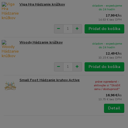
Viga Hra Hádzanie krúžkov
skladom - expedujeme
do 24 hodín
17,99 €
/
ks
14,63 €
bez DPH
Pridať do košíka
Woody Hádzanie krúžkov
skladom - expedujeme
do 24 hodín
12,49 €
/
ks
10,15 €
bez DPH
Pridať do košíka
Small Foot Hádzanie kruhov Active
práve vypredané -
aktivujte si "Strážiť
cenu / dostupnosť"
16,96 €
/
ks
13,79 €
bez DPH
Detail