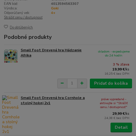
EAN kód:
4013594563307
Výrobca:
Goki
Odporúčaný vek:
4+
Strážiť cenu / dostupnosť
Do obľúbených
Podobné produkty
Small Foot Drevená hra Hádzanie
skladom - expedujeme
Afrika
do 24 hodín
3 % zľava
19,99 €
/
ks
16,25 €
bez DPH
Pridať do košíka
Small Foot Drevená hra Cornhole a
práve vypredané -
stolný hokej 2v1
aktivujte si "Strážiť
cenu / dostupnosť"
29,99 €
/
ks
24,38 €
bez DPH
Detail