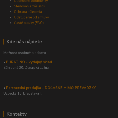
Obchodné podmienky
Sledovanie zásielok
Ochrana súkromia
Odstúpenie od zmluvy
Časté otázky (FAQ)
Kde nás nájdete
Možnosť osobného odberu:
•
BURATINO - výdajný sklad
Záhradná 20,
Dunajská Lužná
•
Partnerská predajňa - DOČASNE MIMO PREVÁDZKY
Uzbecká 10, Bratislava II.
Kontakty