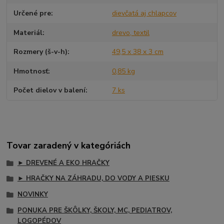
Určené pre
dievčatá aj chlapcov
Materiál
drevo, textil
Rozmery (š-v-h)
49,5 x 38 x 3 cm
Hmotnosť
0,85 kg
Počet dielov v balení
7 ks
Tovar zaradený v kategóriách
► DREVENÉ A EKO HRAČKY
► HRAČKY NA ZÁHRADU, DO VODY A PIESKU
NOVINKY
PONUKA PRE ŠKÔLKY, ŠKOLY, MC, PEDIATROV,
LOGOPÉDOV