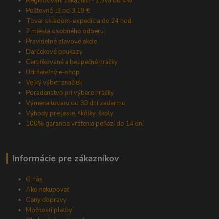
Registrovaní zákazníci - zľava od 4%
Poštovné už od 3,19 €
Tovar skladom-expedícia do 24 hod.
2 miesta osobného odberu
Pravidelné zľavové akcie
Darčekové poukazy
Certifikované a bezpečné hračky
Udržateľný e-shop
Veľký výber značiek
Poradenstvo pri výbere hračky
Výmena tovaru do 30 dní zadarmo
Výhody pre jasle, škôlky, školy
100% garancia vrátenia peňazí do 14 dní
Informácie pre zákazníkov
O nás
Ako nakupovať
Ceny dopravy
Možnosti platby