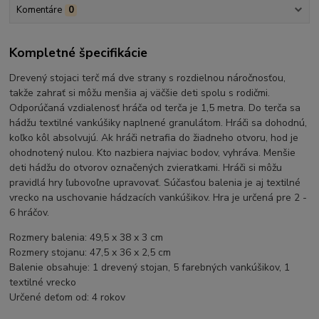
Komentáre
0
Kompletné špecifikácie
Drevený stojaci terč má dve strany s rozdielnou náročnosťou,
takže zahrať si môžu menšia aj väčšie deti spolu s rodičmi.
Odporúčaná vzdialenosť hráča od terča je 1,5 metra. Do terča sa
hádžu textilné vankúšiky naplnené granulátom. Hráči sa dohodnú,
koľko kôl absolvujú. Ak hráči netrafia do žiadneho otvoru, hod je
ohodnotený nulou. Kto nazbiera najviac bodov, vyhráva. Menšie
deti hádžu do otvorov označených zvieratkami. Hráči si môžu
pravidlá hry ľubovoľne upravovať. Súčasťou balenia je aj textilné
vrecko na uschovanie hádzacích vankúšikov. Hra je určená pre 2 -
6 hráčov.
Rozmery balenia: 49,5 x 38 x 3 cm
Rozmery stojanu: 47,5 x 36 x 2,5 cm
Balenie obsahuje: 1 drevený stojan, 5 farebných vankúšikov, 1
textilné vrecko
Určené deťom od: 4 rokov