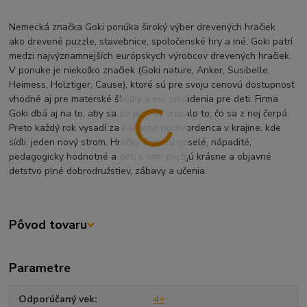
Nemecká značka Goki ponúka široký výber drevených hračiek
ako drevené puzzle, stavebnice, spoločenské hry a iné. Goki patrí
medzi najvýznamnejších európskych výrobcov drevených hračiek.
V ponuke je niekoľko značiek (Goki nature, Anker, Susibelle,
Heimess, Holztiger, Cause), ktoré sú pre svoju cenovú dostupnosť
vhodné aj pre materské škôlky a iné zariadenia pre deti. Firma
Goki dbá aj na to, aby sa do prírody vracalo to, čo sa z nej čerpá.
Preto každý rok vysadí za každého norovordenca v krajine, kde
sídli, jeden nový strom. Hračky Goki sú veselé, nápadité,
pedagogicky hodnotné a deti s nimi prežijú krásne a objavné
detstvo plné dobrodružstiev, zábavy a učenia.
Pôvod tovaru
Parametre
Odporúčaný vek
4+