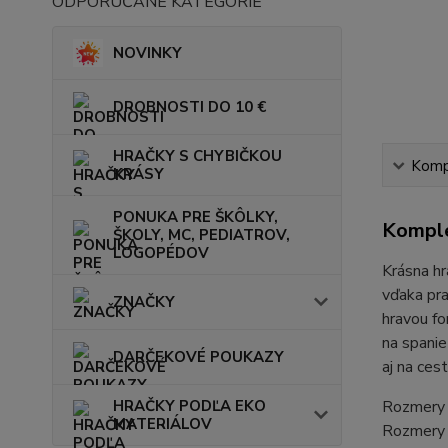
ODPORÚČANÉ KATEGÓRIE
NOVINKY
DROBNOSTI DO 10 €
HRAČKY S CHYBIČKOU
Kompl
KRÁSY
PONUKA PRE ŠKÔLKY,
Komple
ŠKOLY, MC, PEDIATROV,
LOGOPÉDOV
Krásna hr
vďaka pra
ZNAČKY
hravou fo
na spanie
DARČEKOVÉ POUKAZY
aj na ces
HRAČKY PODĽA EKO
Rozmery 
MATERIÁLOV
Rozmery 