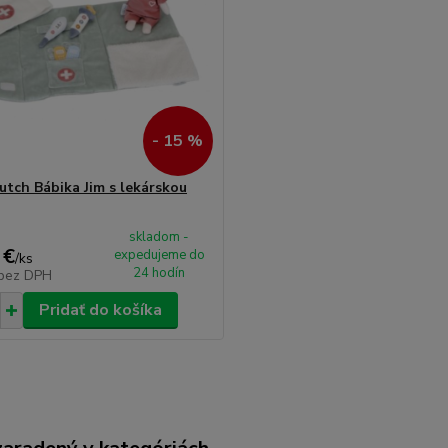
- 15 %
Dutch Bábika Jim s lekárskou
skladom -
 €
expedujeme do
/
ks
24 hodín
bez DPH
Pridať do košíka