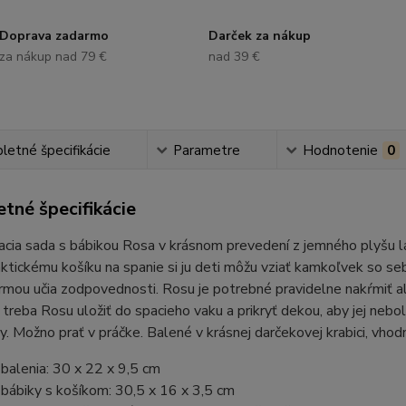
Doprava zadarmo
Darček za nákup
za nákup nad 79 €
nad 39 €
etné špecifikácie
Parametre
Hodnotenie
0
tné špecifikácie
acia sada s bábikou Rosa v krásnom prevedení z jemného plyšu l
ktickému košíku na spanie si ju deti môžu vziať kamkoľvek so seb
rmou učia zodpovednosti. Rosu je potrebné pravidelne nakŕmiť a
 treba Rosu uložiť do spacieho vaku a prikryť dekou, aby jej n
ty. Možno prať v práčke. Balené v krásnej darčekovej krabici, vho
balenia: 30 x 22 x 9,5 cm
bábiky s košíkom: 30,5 x 16 x 3,5 cm