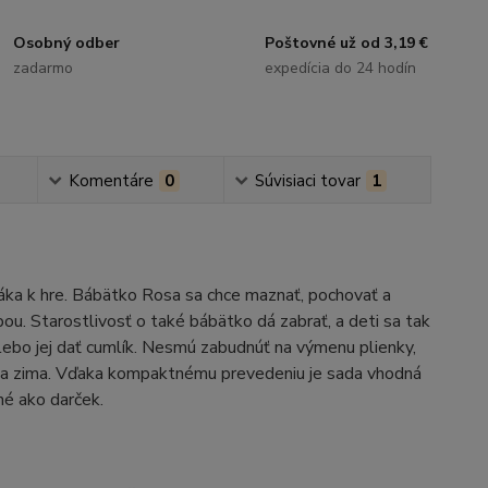
Osobný odber
Poštovné už od 3,19 €
zadarmo
expedícia do 24 hodín
Komentáre
0
Súvisiaci tovar
1
áka k hre. Bábätko Rosa sa chce maznať, pochovať a
ou. Starostlivosť o také bábätko dá zabrať, a deti sa tak
lebo jej dať cumlík. Nesmú zabudnúť na výmenu plienky,
ebola zima. Vďaka kompaktnému prevedeniu je sada vhodná
dné ako darček.