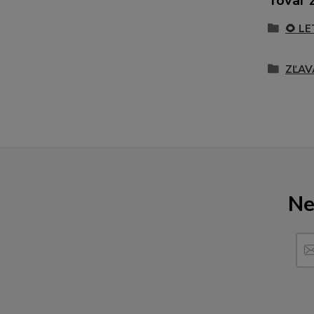
Tovar 
🌻 L
ZĽAV
Ne