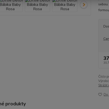
sebou.
formou
Dos
Cen
37
30,
Číslo p
Výrobc
Strážiť
Do 
é produkty