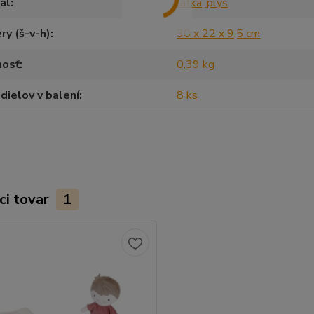
ál
látka, plyš
y (š-v-h)
30 x 22 x 9,5 cm
osť
0,39 kg
dielov v balení
8 ks
ci tovar
1