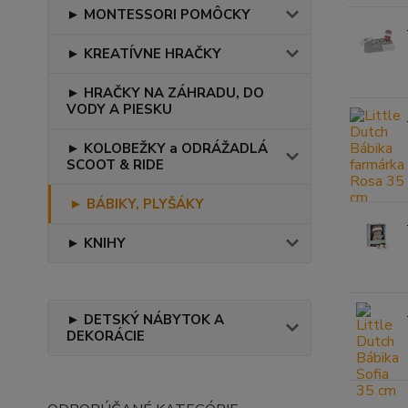
► MONTESSORI POMÔCKY
► KREATÍVNE HRAČKY
► HRAČKY NA ZÁHRADU, DO
VODY A PIESKU
► KOLOBEŽKY a ODRÁŽADLÁ
SCOOT & RIDE
► BÁBIKY, PLYŠÁKY
► KNIHY
► DETSKÝ NÁBYTOK A
DEKORÁCIE