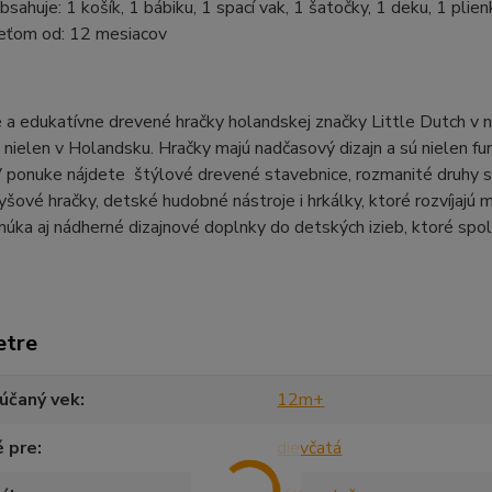
bsahuje: 1 košík, 1 bábiku, 1 spací vak, 1 šatočky, 1 deku, 1 plie
eťom od: 12 mesiacov
 a edukatívne drevené hračky holandskej značky Little Dutch v 
nielen v Holandsku. Hračky majú nadčasový dizajn a sú nielen fu
V ponuke nájdete štýlové drevené stavebnice, rozmanité druhy skl
yšové hračky, detské hudobné nástroje i hrkálky, ktoré rozvíjajú 
úka aj nádherné dizajnové doplnky do detských izieb, ktoré spol
etre
účaný vek
12m+
é pre
dievčatá