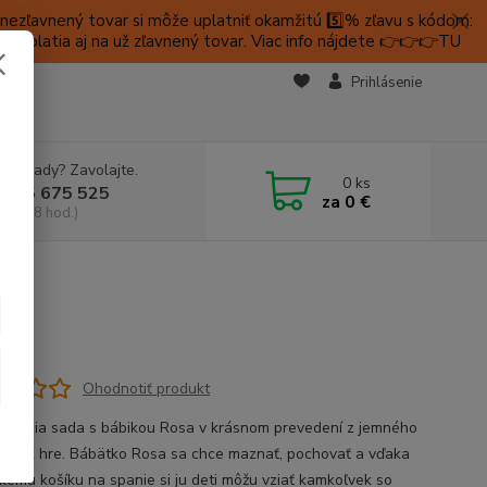
ezľavnený tovar si môže uplatniť okamžitú 5️⃣% zľavu s kódom:
é platia aj na už zľavnený tovar. Viac info nájdete 👉👉👉TU
KTY
Prihlásenie
e si rady? Zavolajte.
0
ks
 905 675 525
za
0 €
a, 9-18 hod.)
Ohodnotiť produkt
 hracia sada s bábikou Rosa v krásnom prevedení z jemného
láka k hre. Bábätko Rosa sa chce maznať, pochovať a vďaka
ckému košíku na spanie si ju deti môžu vziať kamkoľvek so