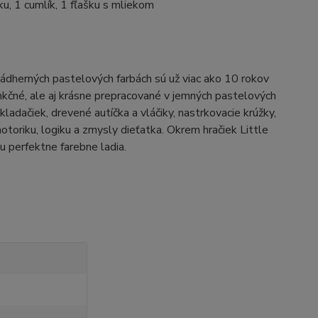
nku, 1 cumlík, 1 fľašku s mliekom
nádherných pastelových farbách sú už viac ako 10 rokov
nkčné, ale aj krásne prepracované v jemných pastelových
adačiek, drevené autíčka a vláčiky, nastrkovacie krúžky,
motoriku, logiku a zmysly dieťatka. Okrem hračiek Little
u perfektne farebne ladia.