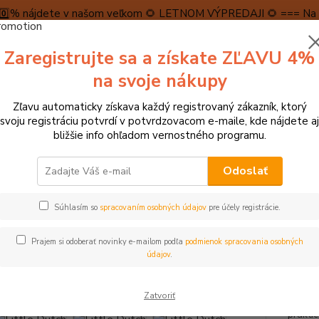
5️⃣0️⃣% nájdete v našom veľkom 🌻 LETNOM VÝPREDAJI 🌻 === Na n
máme teraz pripravené špeciálne zľavy až do výšky 1️⃣5️⃣% , ktor
Zaregistrujte sa a získate ZĽAVU 4%
PRAVA A PLATBA
RECENZIE
👉VRÁTENIE TOVARU👈
KONTA
na svoje nákupy
Zľavu automaticky získava každý registrovaný zákazník, ktorý
Neviet
svoju registráciu potvrdí v potvrdzovacom e-maile, kde nájdete aj
Hľadať
+421
bližšie info ohľadom vernostného programu.
(Po-Pi
Odoslať
 BÁBIKY, PLYŠÁKY
Little Dutch Bábika Baby Rosa
Súhlasím so
spracovaním osobných údajov
pre účely registrácie.
le Dutch Bábika Baby Rosa
Prajem si odoberať novinky e-mailom podľa
podmienok spracovania osobných
údajov
.
- 10 %
Krásna
Zatvoriť
plyšu 
prakti