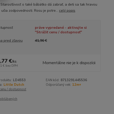
 Starostlivosť o také bábätko dá zabrať, a deti sa tak hravou
 učia zodpovednosti. Rosu je potre...
celý popis
tupnosť
práve vypredané - aktivujte si
"Strážiť cenu / dostupnosť"
a pred zľavou
41,96 €
,77 €
/
ks
Momentálne nie je k dispozícii
71 €
bez DPH
roduktu:
LD4553
EAN kód:
8713291445536
a:
Little Dutch
Odporúčaný vek:
12m+
 cenu / dostupnosť
obľúbených