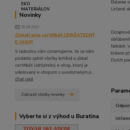
Balenie o
Určené d
Novinky
05.09.2023
Dizajnové
Získali sme certifikát UDRŽATEĽNÝ
obľúbené 
E-SHOP
farbách. 
S radosťou vám oznamujeme, že sa nám
krásne pl
podarilo splniť všetky kritériá a získať
Dutch pon
certifikát Udržateľný e-shop, ktorý je
udeľovaný e-shopom s uvedomelým p...
čítať celé
Param
Zobraziť všetky novinky
Odpor
Vyberte si z výhod u Buratina
Určen
TOVAR SKLADOM