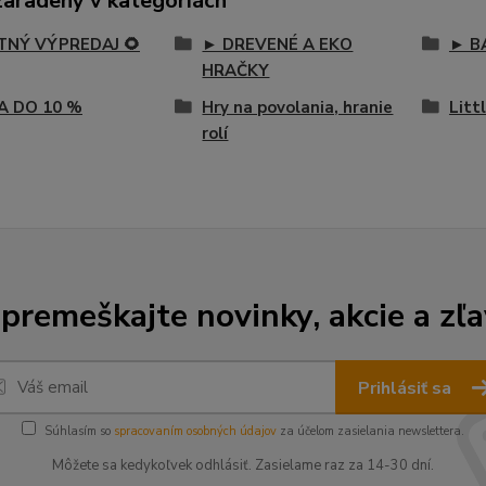
zaradený v kategóriách
ETNÝ VÝPREDAJ 🌻
► DREVENÉ A EKO
► B
HRAČKY
A DO 10 %
Hry na povolania, hranie
Litt
rolí
premeškajte novinky, akcie a zľa
Prihlásiť sa
Súhlasím so
spracovaním osobných údajov
za účelom zasielania newslettera.
Môžete sa kedykoľvek odhlásiť. Zasielame raz za 14-30 dní.