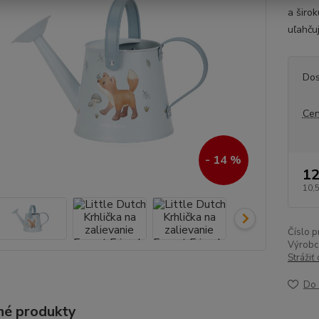
a širo
uľahčuj
Dos
Cen
- 14 %
12
10,
Číslo p
Výrobc
Strážiť
Do 
é produkty