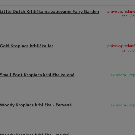
Little Dutch Krhlička na zalievanie Fairy Garden
práve vypredané -
cenu / 
Goki Kropiaca krhlička Jar
práve vypredané -
cenu / 
Small Foot Kropiaca krhlička zelená
skladom - ex
Woody Kropiaca krhlička - červená
skladom - ex