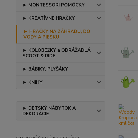
► MONTESSORI POMÔCKY
► KREATÍVNE HRAČKY
► HRAČKY NA ZÁHRADU, DO
VODY A PIESKU
► KOLOBEŽKY a ODRÁŽADLÁ
SCOOT & RIDE
► BÁBIKY, PLYŠÁKY
► KNIHY
► DETSKÝ NÁBYTOK A
DEKORÁCIE