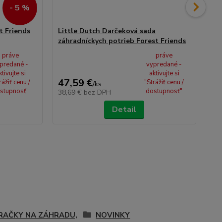
- 5 %
t Friends
Little Dutch Darčeková sada
Li
záhradníckych potrieb Forest Friends
Fo
práve
práve
predané -
vypredané -
ktivujte si
aktivujte si
10,
47,59 €
9,
rážiť cenu /
"Strážiť cenu /
/
ks
stupnosť"
dostupnosť"
38,69 €
bez DPH
8,
Detail
RAČKY NA ZÁHRADU,
NOVINKY