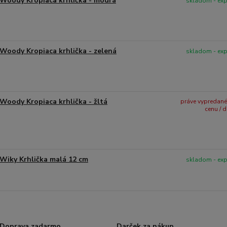
Woody Kropiaca krhlička - modrá
skladom - ex
Woody Kropiaca krhlička - zelená
skladom - ex
Woody Kropiaca krhlička - žltá
práve vypredané -
cenu / 
Wiky Krhlička malá 12 cm
skladom - ex
Doprava zadarmo
Darček za nákup