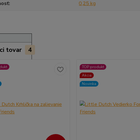
osť
0,25 kg
ci tovar
4
dukt
TOP produkt
Akcia
Novinka