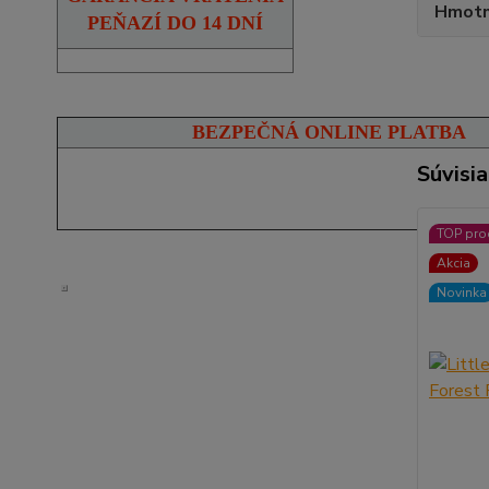
Hmotn
PEŇAZÍ DO 14 DNÍ
BEZPEČNÁ ONLINE PLATBA
Súvisia
TOP pro
Akcia
Novinka