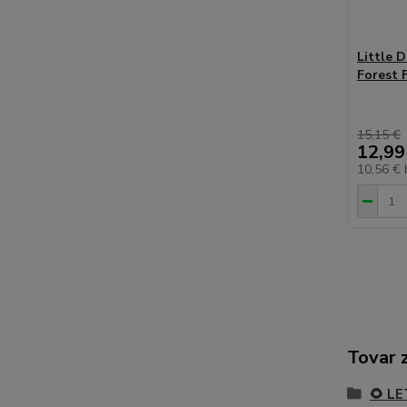
Little D
Forest 
15,15 €
12,99
10,56 €
Tovar 
🌻 L