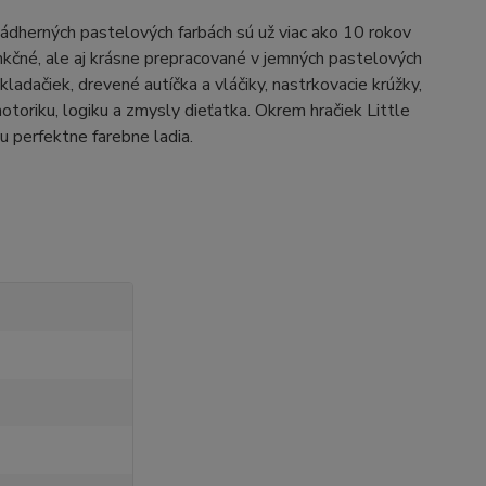
nádherných pastelových farbách sú už viac ako 10 rokov
nkčné, ale aj krásne prepracované v jemných pastelových
adačiek, drevené autíčka a vláčiky, nastrkovacie krúžky,
motoriku, logiku a zmysly dieťatka. Okrem hračiek Little
u perfektne farebne ladia.