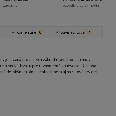
zadarmo
expedícia do 24 hodín
Komentáre
0
Súvisiaci tovar
4
y je určená pre malých záhradníkov alebo na hru v
nie a širokú trysku pre rovnomerné zalievanie. Sklopná
ená detským rukám. Ideálna hračka aj na rolové hry detí.