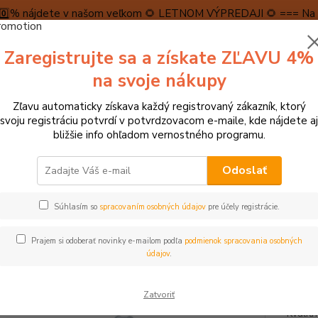
5️⃣0️⃣% nájdete v našom veľkom 🌻 LETNOM VÝPREDAJI 🌻 === Na n
máme teraz pripravené špeciálne zľavy až do výšky 1️⃣5️⃣% , ktor
Zaregistrujte sa a získate ZĽAVU 4%
PRAVA A PLATBA
RECENZIE
👉VRÁTENIE TOVARU👈
KONTA
na svoje nákupy
Zľavu automaticky získava každý registrovaný zákazník, ktorý
Neviet
svoju registráciu potvrdí v potvrdzovacom e-maile, kde nájdete aj
Hľadať
+421
bližšie info ohľadom vernostného programu.
(Po-Pi
Odoslať
► HRAČKY NA ZÁHRADU, DO VODY A PIESKU
Little Dutch Krhlička na z
Súhlasím so
spracovaním osobných údajov
pre účely registrácie.
le Dutch Krhlička na zalievanie F
Prajem si odoberať novinky e-mailom podľa
podmienok spracovania osobných
Akcia
TOP produkt
údajov
.
Krásna
Zatvoriť
zeleni
Kvalit