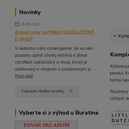
Novinky
05.09.2023
Získali sme certifikát UDRŽATEĽNÝ
Kompl
E-SHOP
S radosťou vám oznamujeme, že sa nám
Komple
podarilo splniť všetky kritériá a získať
certifikát Udržateľný e-shop, ktorý je
Krásna pa
udeľovaný e-shopom s uvedomelým p...
piesku. K
čítať celé
horná ruk
Zobraziť všetky novinky
Rozmery k
Určené d
Vyberte si z výhod u Buratina
TOVAR SKLADOM