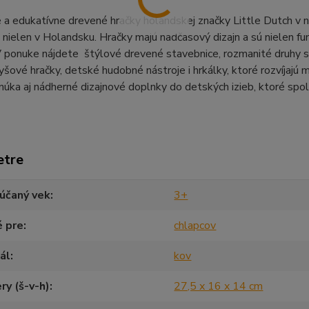
 a edukatívne drevené hračky holandskej značky Little Dutch v 
nielen v Holandsku. Hračky majú nadčasový dizajn a sú nielen fu
V ponuke nájdete štýlové drevené stavebnice, rozmanité druhy skl
yšové hračky, detské hudobné nástroje i hrkálky, ktoré rozvíjajú 
úka aj nádherné dizajnové doplnky do detských izieb, ktoré spol
etre
účaný vek
3+
é pre
chlapcov
ál
kov
y (š-v-h)
27,5 x 16 x 14 cm