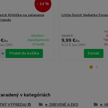
- 14 %
utch Krhlička na zalievanie
Little Dutch Vedierko Fores
Friends
vy
skladom -
10,49 €
a
 €
9,99 €
expedujeme do
"St
/
ks
/
ks
24 hodín
do
bez DPH
8,12 €
bez DPH
Pridať do košíka
Detail
zaradený v kategóriách
ETNÝ VÝPREDAJ 🌻
► DREVENÉ A EKO
► H