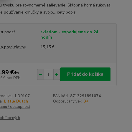
kú trysku pre rovnomerné zalievanie. Sklopná horná rukoväť
e používanie krhličky a svojo...
celý popis
tupnosť
skladom - expedujeme do 24
hodín
a pred zľavou
15,15 €
,99 €
/
ks
Pridať do košíka
56 €
bez DPH
roduktu:
LD9107
EAN kód:
8713291891074
a:
Little Dutch
Odporúčaný vek:
3+
 cenu / dostupnosť
obľúbených