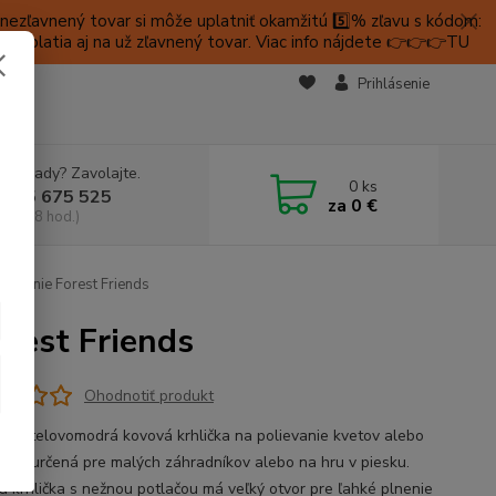
ezľavnený tovar si môže uplatniť okamžitú 5️⃣% zľavu s kódom:
é platia aj na už zľavnený tovar. Viac info nájdete 👉👉👉TU
KTY
Prihlásenie
e si rady? Zavolajte.
0
ks
 905 675 525
za
0 €
a, 9-18 hod.)
alievanie Forest Friends
orest Friends
Ohodnotiť produkt
 pastelovomodrá kovová krhlička na polievanie kvetov alebo
ny je určená pre malých záhradníkov alebo na hru v piesku.
ná krhlička s nežnou potlačou má veľký otvor pre ľahké plnenie