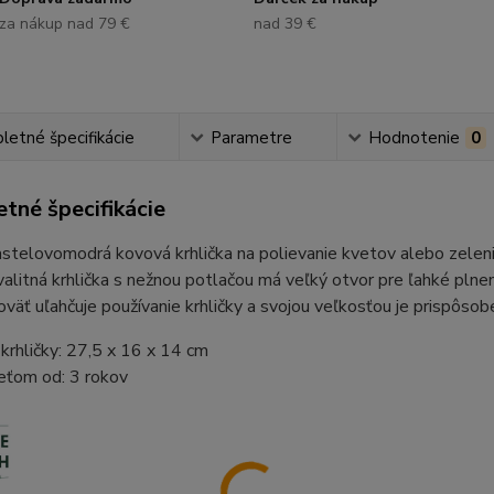
za nákup nad 79 €
nad 39 €
etné špecifikácie
Parametre
Hodnotenie
0
tné špecifikácie
stelovomodrá kovová krhlička na polievanie kvetov alebo zelenin
valitná krhlička s nežnou potlačou má veľký otvor pre ľahké plne
oväť uľahčuje používanie krhličky a svojou veľkosťou je prispôsob
rhličky: 27,5 x 16 x 14 cm
eťom od: 3 rokov