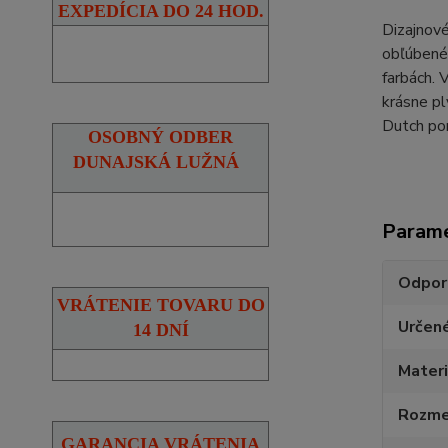
EXPEDÍCIA DO 24 HOD.
Dizajnové
obľúbené 
farbách. 
krásne pl
Dutch pon
OSOBNÝ ODBER
DUNAJSKÁ LUŽNÁ
Param
Odpor
VRÁTENIE TOVARU DO
Určen
14 DNÍ
Materi
Rozmer
GARANCIA VRÁTENIA