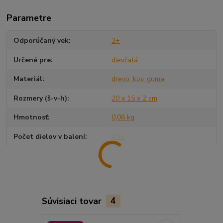
Parametre
Odporúčaný vek
3+
Určené pre
dievčatá
Materiál
drevo, kov, guma
Rozmery (š-v-h)
20 x 15 x 2 cm
Hmotnosť
0,06 kg
Počet dielov v balení
4 ks
Súvisiaci tovar
4