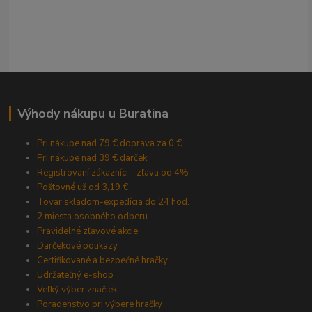
Výhody nákupu u Buratina
Pri nákupe nad 79 € doprava za 0 €
Pri nákupe nad 39 € darček
Registrovaní zákazníci - zľava od 4%
Poštovné už od 3,19 €
Tovar skladom-expedícia do 24 hod.
2 miesta osobného odberu
Pravidelné zľavové akcie
Darčekové poukazy
Certifikované a bezpečné hračky
Udržateľný e-shop
Veľký výber značiek
Poradenstvo pri výbere hračky