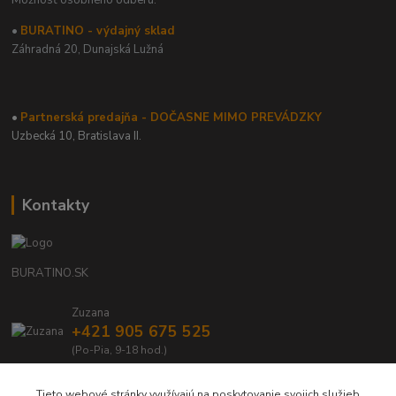
•
BURATINO - výdajný sklad
Záhradná 20,
Dunajská Lužná
•
Partnerská predajňa - DOČASNE MIMO PREVÁDZKY
Uzbecká 10, Bratislava II.
Kontakty
BURATINO.SK
Zuzana
+421 905 675 525
(Po-Pia, 9-18 hod.)
info@buratino.sk
Tieto webové stránky využívajú na poskytovanie svojich služieb