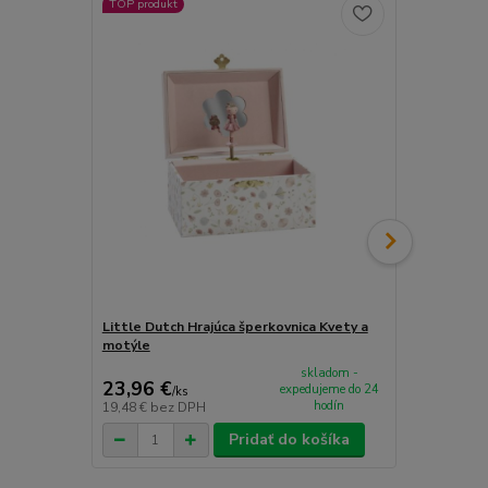
TOP produkt
TOP produkt
Little Dutch Hrajúca šperkovnica Kvety a
Goki Hracia 
motýle
skladom -
23,96 €
23,99 €
expedujeme do 24
/
ks
/
k
hodín
19,48 €
bez DPH
19,50 €
bez 
Pridať do košíka