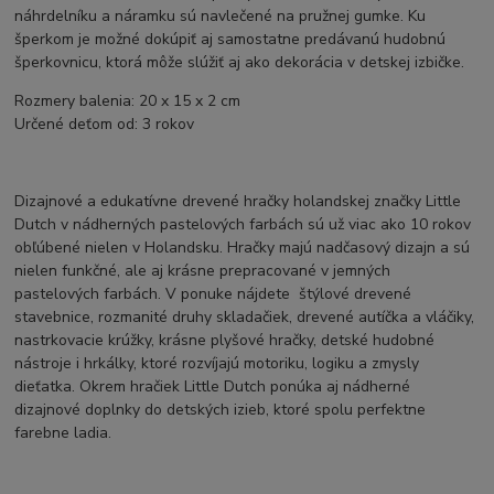
náhrdelníku a náramku sú navlečené na pružnej gumke. Ku
šperkom je možné dokúpiť aj samostatne predávanú hudobnú
šperkovnicu, ktorá môže slúžiť aj ako dekorácia v detskej izbičke.
Rozmery balenia: 20 x 15 x 2 cm
Určené deťom od: 3 rokov
Dizajnové a edukatívne drevené hračky holandskej značky Little
Dutch v nádherných pastelových farbách sú už viac ako 10 rokov
obľúbené nielen v Holandsku. Hračky majú nadčasový dizajn a sú
nielen funkčné, ale aj krásne prepracované v jemných
pastelových farbách. V ponuke nájdete štýlové drevené
stavebnice, rozmanité druhy skladačiek, drevené autíčka a vláčiky,
nastrkovacie krúžky, krásne plyšové hračky, detské hudobné
nástroje i hrkálky, ktoré rozvíjajú motoriku, logiku a zmysly
dieťatka. Okrem hračiek Little Dutch ponúka aj nádherné
dizajnové doplnky do detských izieb, ktoré spolu perfektne
farebne ladia.