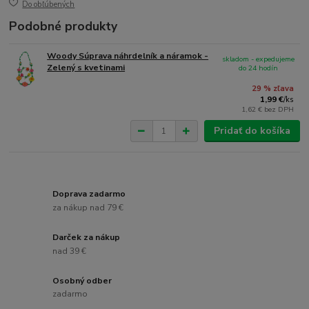
Do obľúbených
Podobné produkty
Woody Súprava náhrdelník a náramok -
skladom - expedujeme
Zelený s kvetinami
do 24 hodín
29 % zľava
1,99 €
/
ks
1,62 €
bez DPH
Pridať do košíka
Doprava zadarmo
za nákup nad 79 €
Darček za nákup
nad 39 €
Osobný odber
zadarmo