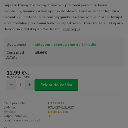
Súpravu krásnych drevených šperkov pre malú parádnicu tvoria
náhrdelník, náramok a dve sponky do vlasov. Korálky na náhrdelníku a
náramku sú navlečené na pružnej gumke. Ku šperkom je možné dokúpiť
aj samostatne predávanú hudobnú šperkovnicu, ktorá môže slúžiť aj ako
dekorácia v detskej izbičke. Rozm...
celý popis
Dostupnosť
skladom - expedujeme do 24 hodín
Cena pred
15,96 €
zľavou
12,99 €
/
ks
10,56 €
bez DPH
Pridať do košíka
Číslo produktu:
LD121027
EAN kód:
8714274121027
Výrobca:
Little Dutch
Odporúčaný vek:
3+
Strážiť cenu / dostupnosť