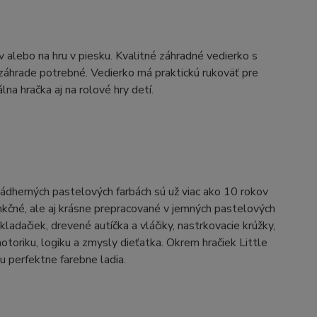
alebo na hru v piesku. Kvalitné záhradné vedierko s
 záhrade potrebné. Vedierko má praktickú rukoväť pre
a hračka aj na rolové hry detí.
nádherných pastelových farbách sú už viac ako 10 rokov
nkčné, ale aj krásne prepracované v jemných pastelových
adačiek, drevené autíčka a vláčiky, nastrkovacie krúžky,
motoriku, logiku a zmysly dieťatka. Okrem hračiek Little
u perfektne farebne ladia.