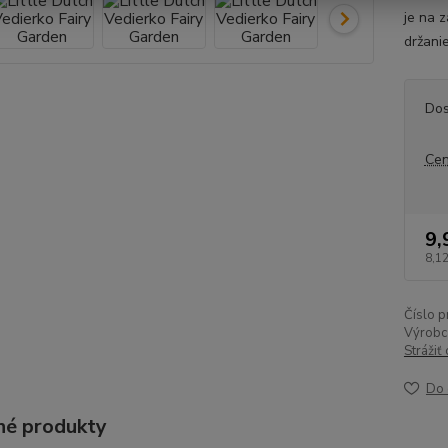
je na 
držani
Dos
Cen
9,
8,12
Číslo p
Výrobc
Strážiť
Do 
é produkty