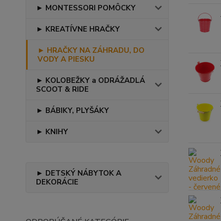
► MONTESSORI POMÔCKY
► KREATÍVNE HRAČKY
► HRAČKY NA ZÁHRADU, DO
VODY A PIESKU
► KOLOBEŽKY a ODRÁŽADLÁ
SCOOT & RIDE
► BÁBIKY, PLYŠÁKY
► KNIHY
► DETSKÝ NÁBYTOK A
DEKORÁCIE