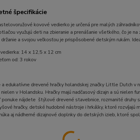
tné špecifikácie
stelovoružové kovové vedierko je určená pre malých záhradníkov 
tlačou využujú deti na zbieranie a prenášanie všetkého, čo je na
držanie a svojou veľkosťou je prispôsobené detským rukám. Ideáln
vedierka: 14 x 12,5 x 12 cm
eťom od: 3 rokov
 a edukatívne drevené hračky holandskej značky Little Dutch v 
nielen v Holandsku. Hračky majú nadčasový dizajn a sú nielen fu
V ponuke nájdete štýlové drevené stavebnice, rozmanité druhy skl
yšové hračky, detské hudobné nástroje i hrkálky, ktoré rozvíjajú 
úka aj nádherné dizajnové doplnky do detských izieb, ktoré spol