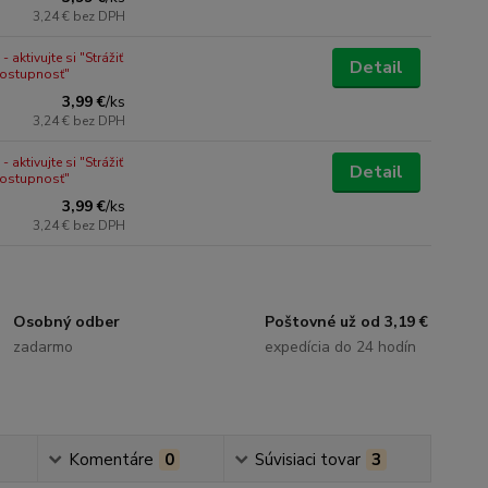
3,24 €
bez DPH
 aktivujte si "Strážiť
Detail
dostupnosť"
3,99 €
/
ks
3,24 €
bez DPH
 aktivujte si "Strážiť
Detail
dostupnosť"
3,99 €
/
ks
3,24 €
bez DPH
Osobný odber
Poštovné už od 3,19 €
zadarmo
expedícia do 24 hodín
Komentáre
0
Súvisiaci tovar
3