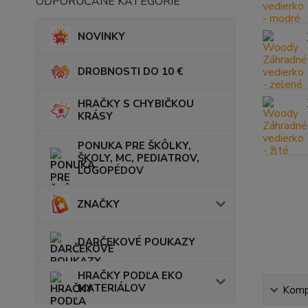
ODPORÚČANÉ KATEGÓRIE
NOVINKY
DROBNOSTI DO 10 €
HRAČKY S CHYBIČKOU
KRÁSY
PONUKA PRE ŠKÔLKY,
ŠKOLY, MC, PEDIATROV,
LOGOPÉDOV
ZNAČKY
DARČEKOVÉ POUKAZY
HRAČKY PODĽA EKO
MATERIÁLOV
Kompl