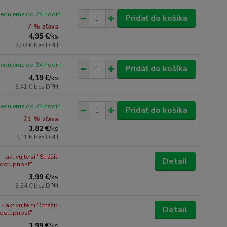
pedujeme do 24 hodín
Pridať do košíka
7 % zľava
4,95 €
/
ks
4,02 €
bez DPH
pedujeme do 24 hodín
Pridať do košíka
4,19 €
/
ks
3,41 €
bez DPH
pedujeme do 24 hodín
Pridať do košíka
21 % zľava
3,82 €
/
ks
3,11 €
bez DPH
 aktivujte si "Strážiť
Detail
dostupnosť"
3,99 €
/
ks
3,24 €
bez DPH
 aktivujte si "Strážiť
Detail
dostupnosť"
3,99 €
/
ks