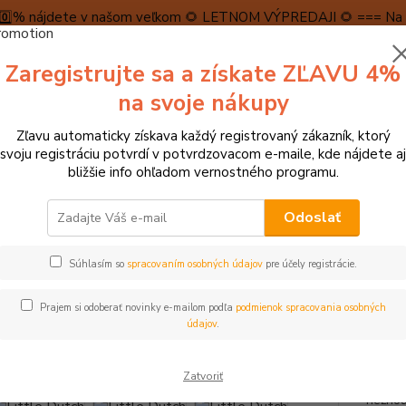
5️⃣0️⃣% nájdete v našom veľkom 🌻 LETNOM VÝPREDAJI 🌻 === Na n
máme teraz pripravené špeciálne zľavy až do výšky 1️⃣5️⃣% , ktor
Zaregistrujte sa a získate ZĽAVU 4%
PRAVA A PLATBA
RECENZIE
👉VRÁTENIE TOVARU👈
KONTA
na svoje nákupy
Zľavu automaticky získava každý registrovaný zákazník, ktorý
Neviet
svoju registráciu potvrdí v potvrdzovacom e-maile, kde nájdete aj
Hľadať
+421
bližšie info ohľadom vernostného programu.
(Po-Pi
Odoslať
► HRAČKY NA ZÁHRADU, DO VODY A PIESKU
Little Dutch Vedierko Fai
Súhlasím so
spracovaním osobných údajov
pre účely registrácie.
le Dutch Vedierko Fairy Garden
Prajem si odoberať novinky e-mailom podľa
podmienok spracovania osobných
Akcia
TOP produkt
údajov
.
- 5 %
Krásne
Zatvoriť
záhrad
nežnou