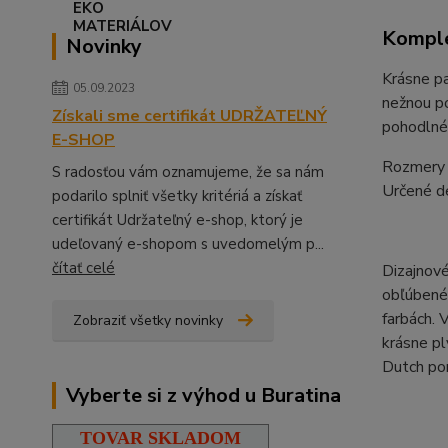
Komple
Novinky
Krásne pa
05.09.2023
nežnou po
Získali sme certifikát UDRŽATEĽNÝ
pohodlné 
E-SHOP
Rozmery 
S radosťou vám oznamujeme, že sa nám
Určené d
podarilo splniť všetky kritériá a získať
certifikát Udržateľný e-shop, ktorý je
udeľovaný e-shopom s uvedomelým p...
čítať celé
Dizajnové
obľúbené 
farbách. 
Zobraziť všetky novinky
krásne pl
Dutch pon
Vyberte si z výhod u Buratina
TOVAR SKLADOM