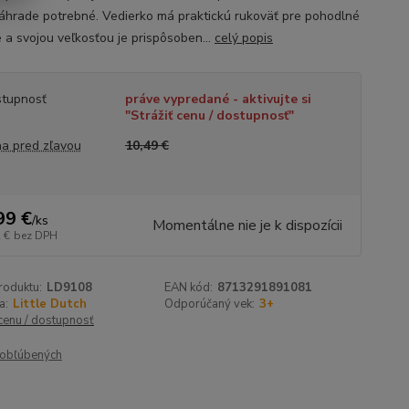
záhrade potrebné. Vedierko má praktickú rukoväť pre pohodlné
e a svojou veľkosťou je prispôsoben...
celý popis
tupnosť
práve vypredané - aktivujte si
"Strážiť cenu / dostupnosť"
a pred zľavou
10,49 €
99 €
/
ks
Momentálne nie je k dispozícii
 €
bez DPH
roduktu:
LD9108
EAN kód:
8713291891081
a:
Little Dutch
Odporúčaný vek:
3+
 cenu / dostupnosť
obľúbených