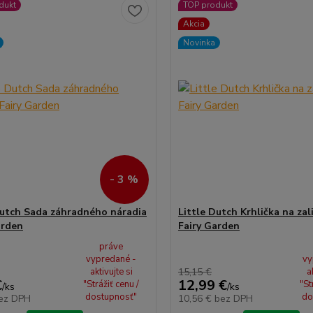
dukt
TOP produkt
Akcia
Novinka
- 3 %
Dutch Sada záhradného náradia
Little Dutch Krhlička na zal
arden
Fairy Garden
práve
vypredané -
vy
aktivujte si
15,15 €
a
€
12,99 €
"Strážiť cenu /
"St
/
ks
/
ks
dostupnosť"
do
ez DPH
10,56 €
bez DPH