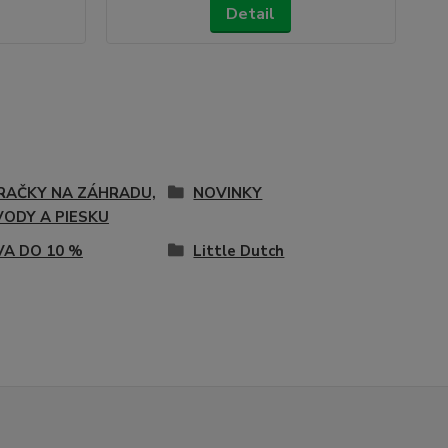
Detail
RAČKY NA ZÁHRADU,
NOVINKY
VODY A PIESKU
VA DO 10 %
Little Dutch