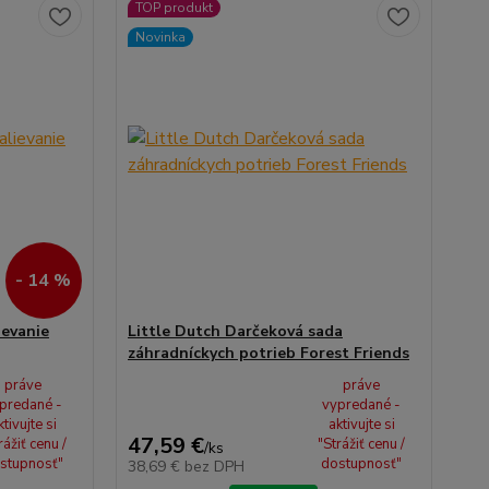
TOP produkt
Novinka
- 14 %
ievanie
Little Dutch Darčeková sada
záhradníckych potrieb Forest Friends
práve
práve
predané -
vypredané -
ktivujte si
aktivujte si
47,59 €
rážiť cenu /
"Strážiť cenu /
/
ks
stupnosť"
dostupnosť"
38,69 €
bez DPH