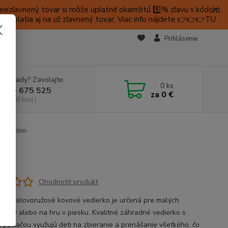
ezľavnený tovar si môže uplatniť okamžitú 5️⃣% zľavu s kódom:
é platia aj na už zľavnený tovar. Viac info nájdete 👉👉👉TU
KTY
Prihlásenie
e si rady? Zavolajte.
0
ks
 905 675 525
za
0 €
a, 9-18 hod.)
ry Garden
Ohodnotiť produkt
 pastelovoružové kovové vedierko je určená pre malých
níkov alebo na hru v piesku. Kvalitné záhradné vedierko s
 potlačou využujú deti na zbieranie a prenášanie všetkého, čo