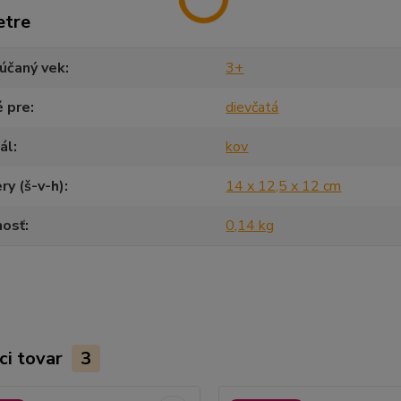
etre
účaný vek
3+
é pre
dievčatá
ál
kov
y (š-v-h)
14 x 12,5 x 12 cm
osť
0,14 kg
ci tovar
3