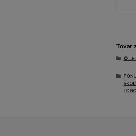
Tovar 
🌻 L
PONU
ŠKOL
LOG