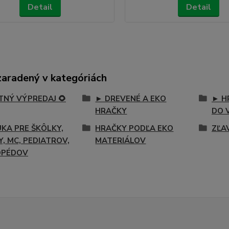
Detail
Detail
zaradený v kategóriách
ETNÝ VÝPREDAJ 🌻
► DREVENÉ A EKO
► H
HRAČKY
DO 
KA PRE ŠKÔLKY,
HRAČKY PODĽA EKO
ZĽA
Y, MC, PEDIATROV,
MATERIÁLOV
OPÉDOV