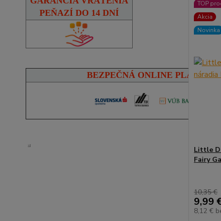
GARANCIA VRÁTENIA
TOP pro
PEŇAZÍ DO 14 DNÍ
Akcia
Novinka
BEZPEČNÁ ONLINE PLATBA
Little 
Fairy G
10,35 €
9,99 
8,12 €
b