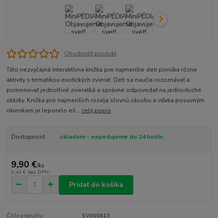
Ohodnotiť produkt
Táto nezvyčajná interaktívna knižka pre najmenšie deti ponúka rôzne
aktivity s tematikou exotických zvierat. Deti sa naučia rozoznávať a
pomenovať jednotlivé zvieratká a správne odpovedať na jednoduché
otázky. Knižka pre najmenších rozvíja slovnú zásobu a vďaka posuvným
okienkam je leporelo eš...
celý popis
Dostupnosť
skladom - expedujeme do 24 hodín
9,90 €
/
ks
9,43 €
bez DPH
Pridať do košíka
Číslo produktu:
SV000613