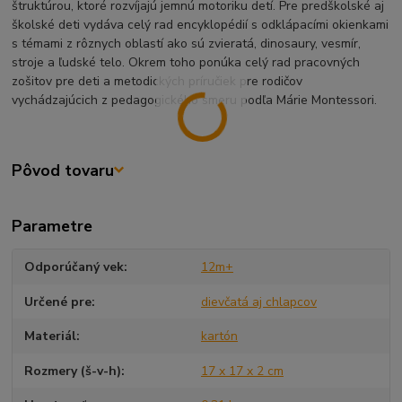
štruktúrou, ktoré rozvíjajú jemnú motoriku detí. Pre predškolské aj
školské deti vydáva celý rad encyklopédií s odklápacími okienkami
s témami z rôznych oblastí ako sú zvieratá, dinosaury, vesmír,
stroje a ľudské telo. Okrem toho ponúka celý rad pracovných
zošitov pre deti a metodických príručiek pre rodičov
vychádzajúcich z pedagogického smeru podľa Márie Montessori.
Pôvod tovaru
Parametre
Odporúčaný vek
12m+
Určené pre
dievčatá aj chlapcov
Materiál
kartón
Rozmery (š-v-h)
17 x 17 x 2 cm