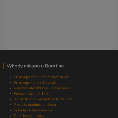
Výhody nákupu u Buratina
Pri nákupe nad 79 € doprava za 0 €
Pri nákupe nad 39 € darček
Registrovaní zákazníci - zľava od 4%
Poštovné už od 3,19 €
Tovar skladom-expedícia do 24 hod.
2 miesta osobného odberu
Pravidelné zľavové akcie
Darčekové poukazy