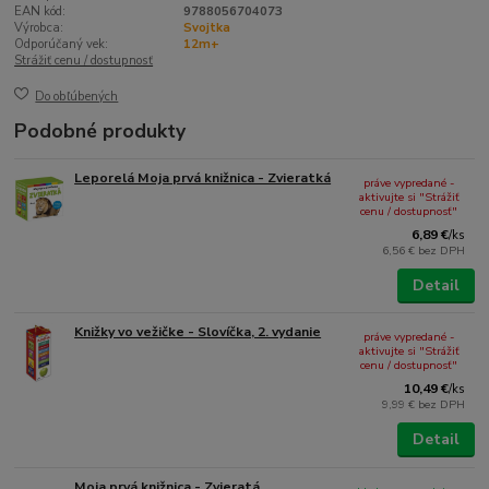
EAN kód:
9788056704073
Výrobca:
Svojtka
Odporúčaný vek:
12m+
Strážiť cenu / dostupnosť
Do obľúbených
Podobné produkty
Leporelá Moja prvá knižnica - Zvieratká
práve vypredané -
aktivujte si "Strážiť
cenu / dostupnosť"
6,89 €
/
ks
6,56 €
bez DPH
Detail
Knižky vo vežičke - Slovíčka, 2. vydanie
práve vypredané -
aktivujte si "Strážiť
cenu / dostupnosť"
10,49 €
/
ks
9,99 €
bez DPH
Detail
Moja prvá knižnica - Zvieratá