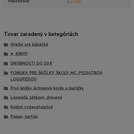
Hmotnosť
0,31 kg
Tovar zaradený v kategóriách
Hračky pre bábätká
► KNIHY
DROBNOSTI DO 10 €
PONUKA PRE ŠKÔLKY, ŠKOLY, MC, PEDIATROV,
LOGOPÉDOV
Prvé knižky, úchopové kocky a loptičky
Leporelá, látkové, drevené
Knižné vydavateľstvá
Papier, kartón