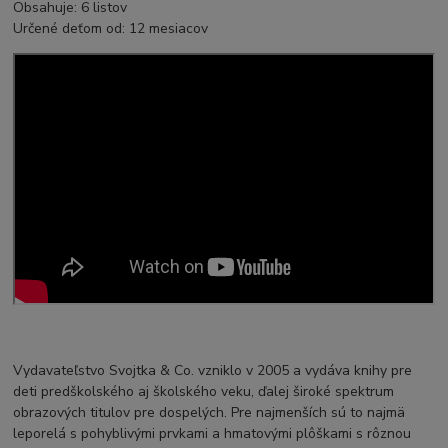
Obsahuje: 6 listov
Určené deťom od: 12 mesiacov
Vydavateľstvo Svojtka & Co. vzniklo v 2005 a vydáva knihy pre
deti predškolského aj školského veku, ďalej široké spektrum
obrazových titulov pre dospelých. Pre najmenších sú to najmä
leporelá s pohyblivými prvkami a hmatovými plôškami s rôznou