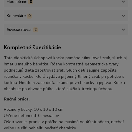
Hodnotenie
0
Komentáre
0
Súvisiaci tovar
2
Kompletné špecifikácie
Táto didaktická úchopová kocka pomáha stimulovať zrak, sluch aj
hmat u malého bábätka. Rôzne kontrastné geometrické tvary
podnecujú dieťa zaostrovať zrak. Sluch detí zaujme zapošitá
rolnička v kocke, ktorá vydáva príjemný tlmený zvuk pri pohybe s
kockou. Hmatom zase dieťa skúma povrch kocky a jej tvar. Kocka
obsahuje po obvode pútka, ktoré slúžia k tréningu úchopu.
Ručná práca.
Rozmery kocky: 10 x 10 x 10 cm
Určené deťom od: 0 mesiacov
Ošetrovanie: pranie v práčke na maximálne 40 stupňoch, nechať
voľne usušiť, nebieliť, nečistiť chemicky.