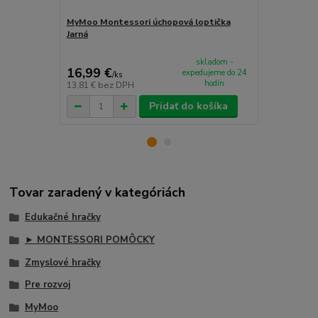
MyMoo Montessori úchopová loptička
MyMoo Mont
Jarná
Jarný
skladom -
16,99 €
7,99 €
expedujeme do 24
/
ks
/
ks
hodín
13,81 €
bez DPH
6,50 €
bez D
Pridať do košíka
Tovar zaradený v kategóriách
Edukačné hračky
► MONTESSORI POMÔCKY
Zmyslové hračky
Pre rozvoj
MyMoo