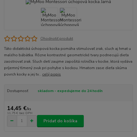
Ohodnotiť produkt
Táto didaktická úchopová kocka pomáha stimulovať zrak, sluch aj hmat u
malého bábätka. Rôzne kontrastné geometrické tvary podnecujú dieťa
zaostrovať zrak. Sluch detí zaujme zapošitá rolnička v kocke, ktorá vydáva
príjemný tlmený zvuk pri pohybe s kockou. Hmatom zase dieťa skúma
povrch kocky a jej tv...
celý popis
Dostupnosť
skladom - expedujeme do 24 hodín
14,45 €
/
ks
11,75 €
bez DPH
Pridať do košíka