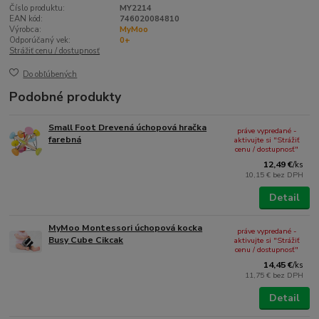
Číslo produktu:
MY2214
EAN kód:
746020084810
Výrobca:
MyMoo
Odporúčaný vek:
0+
Strážiť cenu / dostupnosť
Do obľúbených
Podobné produkty
Small Foot Drevená úchopová hračka
práve vypredané -
farebná
aktivujte si "Strážiť
cenu / dostupnosť"
12,49 €
/
ks
10,15 €
bez DPH
Detail
MyMoo Montessori úchopová kocka
práve vypredané -
Busy Cube Cikcak
aktivujte si "Strážiť
cenu / dostupnosť"
14,45 €
/
ks
11,75 €
bez DPH
Detail