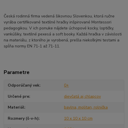
Česká rodinná firma vedená šikovnou Slovenkou, ktorá ručne
vyrába certifikované textilné hračky inšpirované Montessori
pedagogikou. V ich ponuke nájdete úchopové kocky, loptičky,
vankúšiky, textilné pexesá a soft booky. Každá hračka v závislosti
na materiálu, z ktorého je vyrobená, prešla niekoľkými testami a
spĺňa normy EN 71-1 až 71-11.
Parametre
Odporúčaný vek
0+
Určené pre
dievčatá aj chlapcov
Materiál
bavlna, molitan, rolnička
Rozmery (š-v-h)
10 x 10 x 10 cm