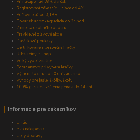
Pri nákupe nad 39 € darček
Registrovaní zákazníci - zľava od 4%
Poštovné už od 3,19 €
Tovar skladom-expedícia do 24 hod.
2 miesta osobného odberu
Pravidelné zľavové akcie
Darčekové poukazy
Certifikované a bezpečné hračky
Udržateľný e-shop
Veľký výber značiek
Poradenstvo pri výbere hračky
Výmena tovaru do 30 dní zadarmo
Výhody pre jasle, škôlky, školy
100% garancia vrátenia peňazí do 14 dní
Informácie pre zákazníkov
O nás
Ako nakupovať
Ceny dopravy