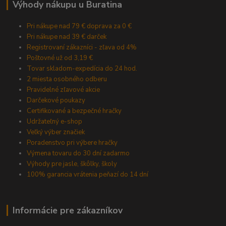
Výhody nákupu u Buratina
Pri nákupe nad 79 € doprava za 0 €
Pri nákupe nad 39 € darček
Registrovaní zákazníci - zľava od 4%
Poštovné už od 3,19 €
Tovar skladom-expedícia do 24 hod.
2 miesta osobného odberu
Pravidelné zľavové akcie
Darčekové poukazy
Certifikované a bezpečné hračky
Udržateľný e-shop
Veľký výber značiek
Poradenstvo pri výbere hračky
Výmena tovaru do 30 dní zadarmo
Výhody pre jasle, škôlky, školy
100% garancia vrátenia peňazí do 14 dní
Informácie pre zákazníkov