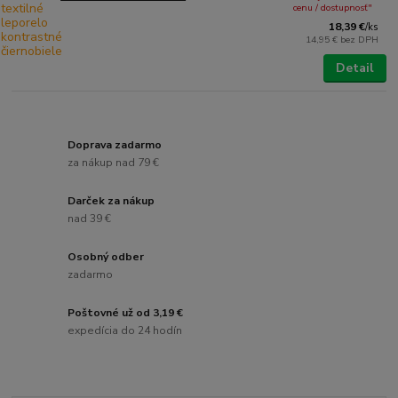
cenu / dostupnosť"
18,39 €
/
ks
14,95 €
bez DPH
Detail
Doprava zadarmo
za nákup nad 79 €
Darček za nákup
nad 39 €
Osobný odber
zadarmo
Poštovné už od 3,19 €
expedícia do 24 hodín