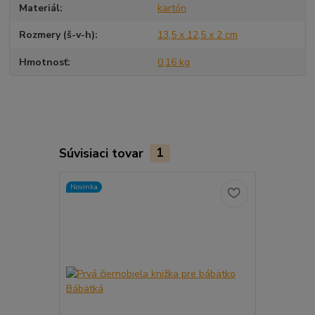
Materiál
kartón
Rozmery (š-v-h)
13,5 x 12,5 x 2 cm
Hmotnosť
0,16 kg
Súvisiaci tovar
1
Novinka