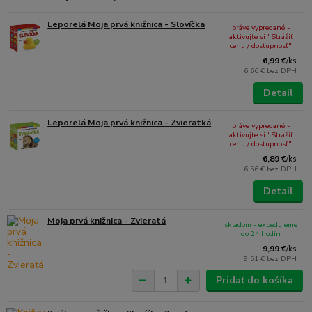
Leporelá Moja prvá knižnica - Slovíčka
práve vypredané -
aktivujte si "Strážiť
cenu / dostupnosť"
6,99 €
/
ks
6,66 €
bez DPH
Detail
Leporelá Moja prvá knižnica - Zvieratká
práve vypredané -
aktivujte si "Strážiť
cenu / dostupnosť"
6,89 €
/
ks
6,56 €
bez DPH
Detail
Moja prvá knižnica - Zvieratá
skladom - expedujeme
do 24 hodín
9,99 €
/
ks
9,51 €
bez DPH
Pridať do košíka