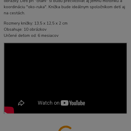
obrázky. Deti pri "čítaní" si budú precvičovať aj jemnú motoriku a
koordináciu "oko-ruka". Knižka bude ideálnym spoločníkom detí aj
na cestách.
Rozmery knižky: 13,5 x 12,5 x 2 cm
Obsahuje: 10 obrázkov
Určené deťom od: 6 mesiacov