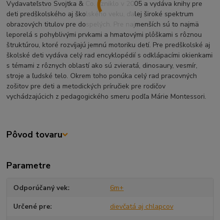
Vydavateľstvo Svojtka & Co. vzniklo v 2005 a vydáva knihy pre
deti predškolského aj školského veku, ďalej široké spektrum
obrazových titulov pre dospelých. Pre najmenších sú to najmä
leporelá s pohyblivými prvkami a hmatovými plôškami s rôznou
štruktúrou, ktoré rozvíjajú jemnú motoriku detí. Pre predškolské aj
školské deti vydáva celý rad encyklopédií s odklápacími okienkami
s témami z rôznych oblastí ako sú zvieratá, dinosaury, vesmír,
stroje a ľudské telo. Okrem toho ponúka celý rad pracovných
zošitov pre deti a metodických príručiek pre rodičov
vychádzajúcich z pedagogického smeru podľa Márie Montessori.
Pôvod tovaru
Parametre
Odporúčaný vek
6m+
Určené pre
dievčatá aj chlapcov