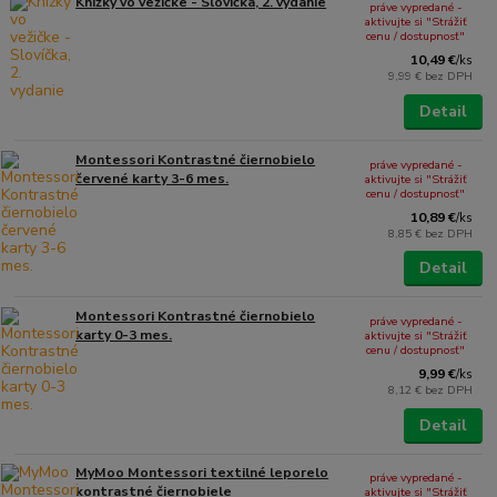
Knižky vo vežičke - Slovíčka, 2. vydanie
práve vypredané -
aktivujte si "Strážiť
cenu / dostupnosť"
10,49 €
/
ks
9,99 €
bez DPH
Detail
Montessori Kontrastné čiernobielo
práve vypredané -
červené karty 3-6 mes.
aktivujte si "Strážiť
cenu / dostupnosť"
10,89 €
/
ks
8,85 €
bez DPH
Detail
Montessori Kontrastné čiernobielo
práve vypredané -
karty 0-3 mes.
aktivujte si "Strážiť
cenu / dostupnosť"
9,99 €
/
ks
8,12 €
bez DPH
Detail
MyMoo Montessori textilné leporelo
práve vypredané -
kontrastné čiernobiele
aktivujte si "Strážiť