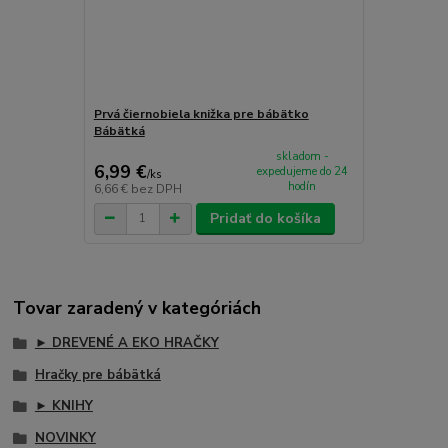
Prvá čiernobiela knižka pre bábätko
Bábätká
skladom -
6,99 €
expedujeme do 24
/
ks
hodín
6,66 €
bez DPH
Pridať do košíka
Tovar zaradený v kategóriách
► DREVENÉ A EKO HRAČKY
Hračky pre bábätká
► KNIHY
NOVINKY