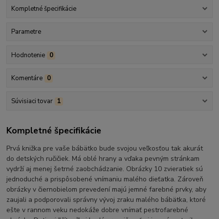
Kompletné špecifikácie
Parametre
Hodnotenie
0
Komentáre
0
Súvisiaci tovar
1
Kompletné špecifikácie
Prvá knižka pre vaše bábätko bude svojou veľkosťou tak akurát
do detských ručičiek. Má oblé hrany a vďaka pevným stránkam
vydrží aj menej šetrné zaobchádzanie. Obrázky 10 zvieratiek sú
jednoduché a prispôsobené vnímaniu malého dieťatka. Zároveň
obrázky v čiernobielom prevedení majú jemné farebné prvky, aby
zaujali a podporovali správny vývoj zraku malého bábätka, ktoré
ešte v rannom veku nedokáže dobre vnímať pestrofarebné