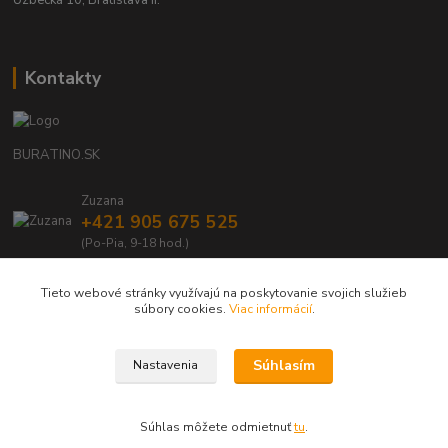
Uzbecká 10, Bratislava II.
Kontakty
BURATINO.SK
Zuzana
+421 905 675 525
(Po-Pia, 9-18 hod.)
info@buratino.sk
Tieto webové stránky využívajú na poskytovanie svojich služieb
súbory cookies.
Viac informácií
.
Súhlasím
Nastavenia
BURATINO.SK - Váš obľúbený e-shop s drevenými, eko hračkami a doplnkami
Súhlas môžete odmietnuť
tu
.
Vytvorené na
Eshop-rychlo.sk