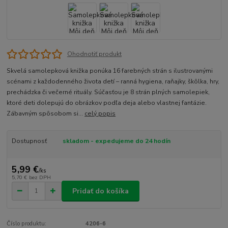
Ohodnotiť produkt
Skvelá samolepková knižka ponúka 16 farebných strán s ilustrovanými
scénami z každodenného života detí – ranná hygiena, raňajky, škôlka, hry,
prechádzka či večerné rituály. Súčasťou je 8 strán plných samolepiek,
ktoré deti dolepujú do obrázkov podľa deja alebo vlastnej fantázie.
Zábavným spôsobom si...
celý popis
Dostupnosť
skladom - expedujeme do 24 hodín
5,99 €
/
ks
5,70 €
bez DPH
Pridať do košíka
Číslo produktu:
4206-6