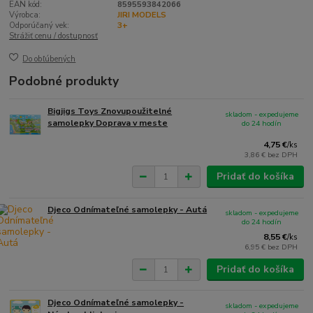
EAN kód:
8595593842066
Výrobca:
JIRI MODELS
Odporúčaný vek:
3+
Strážiť cenu / dostupnosť
Do obľúbených
Podobné produkty
Bigjigs Toys Znovupoužitelné
skladom - expedujeme
samolepky Doprava v meste
do 24 hodín
4,75 €
/
ks
3,86 €
bez DPH
Pridať do košíka
Djeco Odnímateľné samolepky - Autá
skladom - expedujeme
do 24 hodín
8,55 €
/
ks
6,95 €
bez DPH
Pridať do košíka
Djeco Odnímateľné samolepky -
skladom - expedujeme