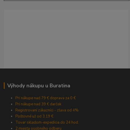
Výhody nákupu u Buratina
Pri nákupe nad 79 € doprava za 0 €
Pri nákupe nad 39 € darček
Registrovaní zákazníci - zľava od 4%
Poštovné už od 3,19 €
Tovar skladom-expedícia do 24 hod.
2 miesta osobného odberu