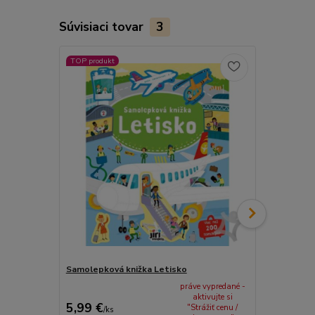
Súvisiaci tovar
3
TOP produkt
TOP produkt
Samolepková knižka Letisko
Samolepkov
práve vypredané -
aktivujte si
5,99 €
5,99 €
"Strážiť cenu /
/
ks
/
ks