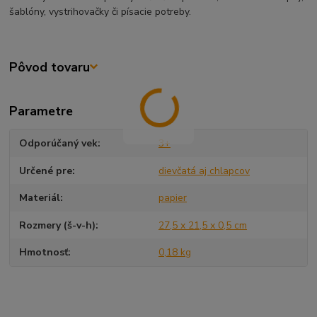
šablóny, vystrihovačky či písacie potreby.
Pôvod tovaru
Parametre
Odporúčaný vek
3+
Určené pre
dievčatá aj chlapcov
Materiál
papier
Rozmery (š-v-h)
27,5 x 21,5 x 0,5 cm
Hmotnosť
0,18 kg