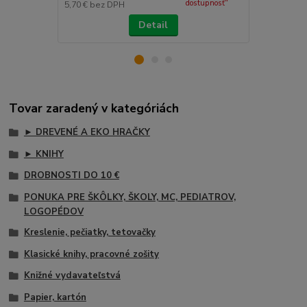
dostupnosť"
5,70 €
bez DPH
5,70 €
bez D
Detail
Tovar zaradený v kategóriách
► DREVENÉ A EKO HRAČKY
► KNIHY
DROBNOSTI DO 10 €
PONUKA PRE ŠKÔLKY, ŠKOLY, MC, PEDIATROV,
LOGOPÉDOV
Kreslenie, pečiatky, tetovačky
Klasické knihy, pracovné zošity
Knižné vydavateľstvá
Papier, kartón