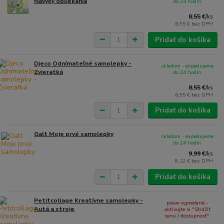
Návyky obliekania
do 24 hodín
8,55 €
/
ks
6,95 €
bez DPH
Pridať do košíka
Djeco Odnímateľné samolepky -
skladom - expedujeme
Zvieratká
do 24 hodín
8,55 €
/
ks
6,95 €
bez DPH
Pridať do košíka
Galt Moje prvé samolepky
skladom - expedujeme
do 24 hodín
9,99 €
/
ks
8,12 €
bez DPH
Pridať do košíka
Petitcollage Kreatívne samolepky -
práve vypredané -
Autá a stroje
aktivujte si "Strážiť
cenu / dostupnosť"