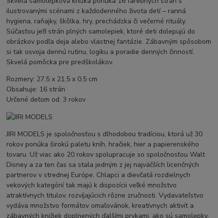
Skvelá samolepková knižka ponúka 16 farebných strán s
ilustrovanými scénami z každodenného života detí – ranná
hygiena, raňajky, škôlka, hry, prechádzka či večerné rituály.
Súčasťou je
8 strán plných samolepiek, ktoré deti dolepujú do
obrázkov podľa deja alebo vlastnej fantázie. Zábavným spôsobom
si tak osvoja dennú rutinu, logiku a poradie denných činností.
Skvelá pomôcka pre predškolákov.
Rozmery: 27,5 x 21,5 x 0,5 cm
Obsahuje: 16 strán
Určené deťom od: 3 rokov
JIRI MODELS je spoločnosťou s dlhodobou tradíciou, ktorá už 30
rokov ponúka širokú paletu kníh, hračiek, hier a papierenského
tovaru. Už viac ako 20 rokov spolupracuje so spoločnosťou Walt
Disney a za ten čas sa stala jedným z jej najväčších licenčných
partnerov v strednej Európe. Chlapci a dievčatá rozdielnych
vekových kategórií tak majú k dispozícii veľké množstvo
atraktívnych titulov, rozvíjajúcich rôzne zručnosti. Vydavateľstvo
vydáva množstvo formátov omaľovánok, kreatívnych aktivít a
zábavných knižiek doplnených ďalšími prvkami, ako sú samolepky,