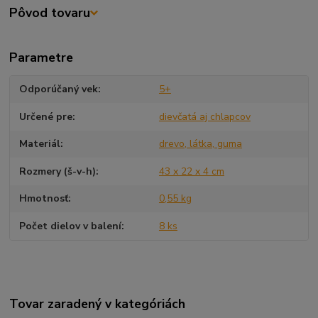
Pôvod tovaru
Parametre
Odporúčaný vek
5+
Určené pre
dievčatá aj chlapcov
Materiál
drevo, látka, guma
Rozmery (š-v-h)
43 x 22 x 4 cm
Hmotnosť
0,55 kg
Počet dielov v balení
8 ks
Tovar zaradený v kategóriách