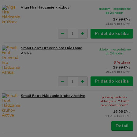
Viga Hra Hádzanie krúžkov
skladom - expedujeme
do 24 hodín
17,99 €
/
ks
14,63 €
bez DPH
Pridať do košíka
Small Foot Drevená hra Hádzanie
skladom - expedujeme
Afrika
do 24 hodín
3 % zľava
19,99 €
/
ks
16,25 €
bez DPH
Pridať do košíka
Small Foot Hádzanie kruhov Active
práve vypredané -
aktivujte si "Strážiť
cenu / dostupnosť"
16,96 €
/
ks
13,79 €
bez DPH
Detail