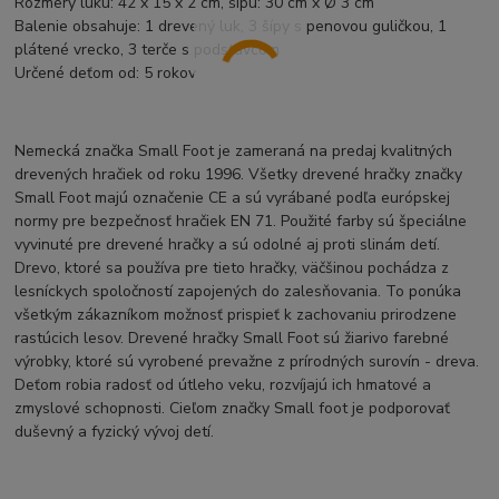
Rozmery luku: 42 x 15 x 2 cm, šípu: 30 cm x Ø 3 cm
Balenie obsahuje: 1 drevený luk, 3 šípy s penovou guličkou, 1
plátené vrecko, 3 terče s podstavcom
Určené deťom od: 5 rokov
Nemecká značka Small Foot je zameraná na predaj kvalitných
drevených hračiek od roku 1996. Všetky drevené hračky značky
Small Foot majú označenie CE a sú vyrábané podľa európskej
normy pre bezpečnosť hračiek EN 71. Použité farby sú špeciálne
vyvinuté pre drevené hračky a sú odolné aj proti slinám detí.
Drevo, ktoré sa používa pre tieto hračky, väčšinou pochádza z
lesníckych spoločností zapojených do zalesňovania. To ponúka
všetkým zákazníkom možnosť prispieť k zachovaniu prirodzene
rastúcich lesov. Drevené hračky Small Foot sú žiarivo farebné
výrobky, ktoré sú vyrobené prevažne z prírodných surovín - dreva.
Deťom robia radosť od útleho veku, rozvíjajú ich hmatové a
zmyslové schopnosti. Cieľom značky Small foot je podporovať
duševný a fyzický vývoj detí.