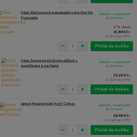
Vilac Biatlonová malokalibrovka Martin
skladom - expedujeme
Fourcade
do 24 hodín
6 % zľava
41,69 €
/
ks
33,89 €
bez DPH
Pridať do košíka
Vilac Drevená pirátska pištoľ s
skladom - expedujeme
gumičkami a terčami
do 24 hodín
15,29 €
/
ks
12,43 €
bez DPH
Pridať do košíka
Janod Magnetický terč Cirkus
skladom - expedujeme
do 24 hodín
26,99 €
/
ks
21,94 €
bez DPH
Pridať do košíka