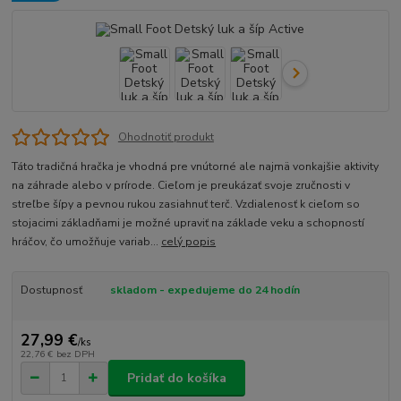
Ohodnotiť produkt
Táto tradičná hračka je vhodná pre vnútorné ale najmä vonkajšie aktivity
na záhrade alebo v prírode. Cieľom je preukázať svoje zručnosti v
streľbe šípy a pevnou rukou zasiahnuť terč. Vzdialenosť k cieľom so
stojacimi základňami je možné upraviť na základe veku a schopností
hráčov, čo umožňuje variab...
celý popis
Dostupnosť
skladom - expedujeme do 24 hodín
27,99 €
/
ks
22,76 €
bez DPH
Pridať do košíka