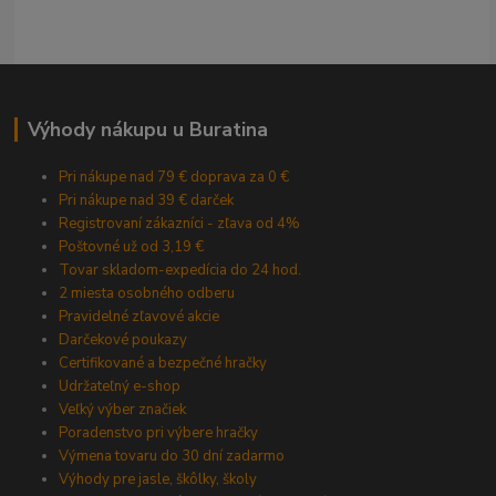
Výhody nákupu u Buratina
Pri nákupe nad 79 € doprava za 0 €
Pri nákupe nad 39 € darček
Registrovaní zákazníci - zľava od 4%
Poštovné už od 3,19 €
Tovar skladom-expedícia do 24 hod.
2 miesta osobného odberu
Pravidelné zľavové akcie
Darčekové poukazy
Certifikované a bezpečné hračky
Udržateľný e-shop
Veľký výber značiek
Poradenstvo pri výbere hračky
Výmena tovaru do 30 dní zadarmo
Výhody pre jasle, škôlky, školy