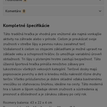
Komentáre
0
Kompletné špecifikácie
Táto tradičná hračka je vhodná pre vnútorné ale najmä vonkajšie
aktivity na záhrade alebo v prírode. Cieľom je preukázať svoje
zručnosti v streľbe šípy a pevnou rukou zasiahnuť terč.
Vzdialenosť k cieľom so stojacimi základňami je možné upraviť na
základe veku a schopností hráčov, čo umožňuje variabilnú úroveň
obtiažnosti. Tri šípy s plstenými hrotmi zaisťujú bezpečnosť. Táto
úžasná športová hračka prináša množstvo zábavy pre
lukostrelcov všetkých vekových kategórií. Terčové dosky majú
popisovacie povrchy a deti si kriedou môžu nakresliť rôzne druhy
terčov. Všetko príslušenstvo je dobre skladné vďaka bavlnenému
vrecúšku so sťahovacou šnúrkou, ideálne na cesty. Táto moderná
hra s lukom a šípom vyžaduje okrem zručnosti a sústredenia aj
presnosť a dôslednosť a je zárukou zábavy po celý rok.
Rozmery balenia: 43 x 22 x 4 cm