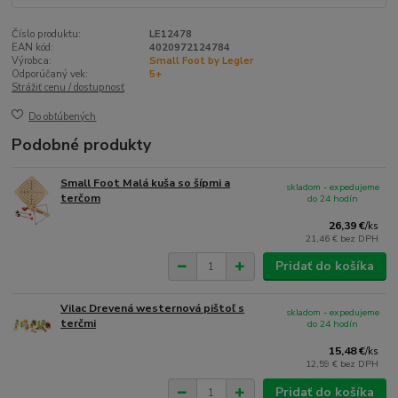
Číslo produktu:
LE12478
EAN kód:
4020972124784
Výrobca:
Small Foot by Legler
Odporúčaný vek:
5+
Strážiť cenu / dostupnosť
Do obľúbených
Podobné produkty
Small Foot Malá kuša so šípmi a
skladom - expedujeme
terčom
do 24 hodín
26,39 €
/
ks
21,46 €
bez DPH
Pridať do košíka
Vilac Drevená westernová pištoľ s
skladom - expedujeme
terčmi
do 24 hodín
15,48 €
/
ks
12,59 €
bez DPH
Pridať do košíka