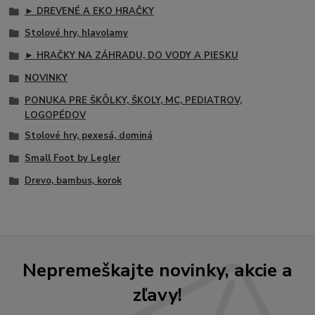
► DREVENÉ A EKO HRAČKY
Stolové hry, hlavolamy
► HRAČKY NA ZÁHRADU, DO VODY A PIESKU
NOVINKY
PONUKA PRE ŠKÔLKY, ŠKOLY, MC, PEDIATROV,
LOGOPÉDOV
Stolové hry, pexesá, dominá
Small Foot by Legler
Drevo, bambus, korok
Nepremeškajte novinky, akcie a
zľavy!