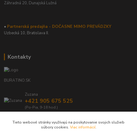
Záhradná 20,
Dunajská Lužná
•
Partnerská predajňa - DOČASNE MIMO PREVÁDZKY
Uzbecká 10, Bratislava II.
Kontakty
BURATINO.SK
Zuzana
+421 905 675 525
(Po-Pia, 9-18 hod.)
info@buratino.sk
Tieto webové stránky využívajú na poskytovanie svojich služieb
súbory cookies.
Viac informácií
.