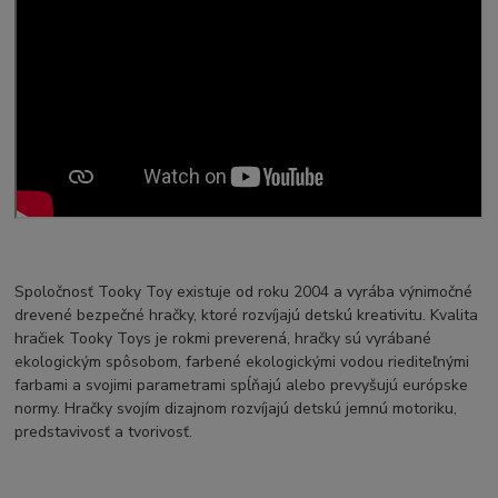
Spoločnosť Tooky Toy existuje od roku 2004 a vyrába výnimočné
drevené bezpečné hračky, ktoré rozvíjajú detskú kreativitu. Kvalita
hračiek Tooky Toys je rokmi preverená, hračky sú vyrábané
ekologickým spôsobom, farbené ekologickými vodou riediteľnými
farbami a svojimi parametrami spĺňajú alebo prevyšujú európske
normy. Hračky svojím dizajnom rozvíjajú detskú jemnú motoriku,
predstavivosť a tvorivosť.