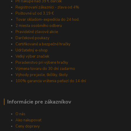
Pri nákupe nad 39 € darček
Registrovaní zákazníci - zľava od 4%
Poštovné už od 3,19 €
Tovar skladom-expedícia do 24 hod.
2 miesta osobného odberu
Pravidelné zľavové akcie
Darčekové poukazy
Certifikované a bezpečné hračky
Udržateľný e-shop
Veľký výber značiek
Poradenstvo pri výbere hračky
Výmena tovaru do 30 dní zadarmo
Výhody pre jasle, škôlky, školy
100% garancia vrátenia peňazí do 14 dní
Informácie pre zákazníkov
O nás
Ako nakupovať
Ceny dopravy