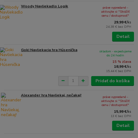
Woody Navliekadlo Logik
práve vypredané -
aktivujte si "Strážiť
cenu / dostupnosť"
29,99 €
/
ks
24,38 €
bez DPH
Detail
Goki Navliekacia hra Húsenička
skladom - expedujeme
do 24 hodín
15 % zľava
18,99 €
/
ks
15,44 €
bez DPH
Pridať do košíka
Alexander hra Navliekaj, nečakaj!
práve vypredané -
aktivujte si "Strážiť
cenu / dostupnosť"
15,99 €
/
ks
13 €
bez DPH
Detail