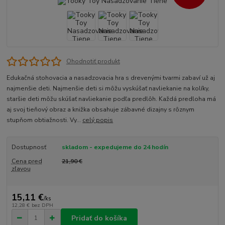
Ohodnotiť produkt
Edukačná stohovacia a nasadzovacia hra s drevenými tvarmi zabaví už aj
najmenšie deti. Najmenšie deti si môžu vyskúšať navliekanie na kolíky,
staršie deti môžu skúšať navliekanie podľa predlôh. Každá predloha má
aj svoj tieňový obraz a knižka obsahuje zábavné dizajny s rôznym
stupňom obtiažnosti. Vy...
celý popis
Dostupnosť
skladom - expedujeme do 24 hodín
Cena pred
21,90 €
zľavou
15,11 €
/
ks
12,28 €
bez DPH
Pridať do košíka