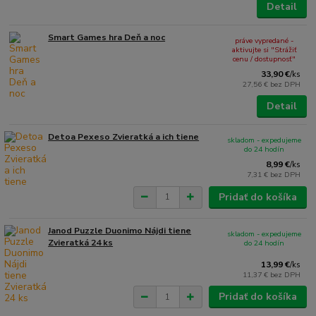
Detail
Smart Games hra Deň a noc
práve vypredané -
aktivujte si "Strážiť
cenu / dostupnosť"
33,90 €
/
ks
27,56 €
bez DPH
Detail
Detoa Pexeso Zvieratká a ich tiene
skladom - expedujeme
do 24 hodín
8,99 €
/
ks
7,31 €
bez DPH
Pridať do košíka
Janod Puzzle Duonimo Nájdi tiene
skladom - expedujeme
Zvieratká 24 ks
do 24 hodín
13,99 €
/
ks
11,37 €
bez DPH
Pridať do košíka