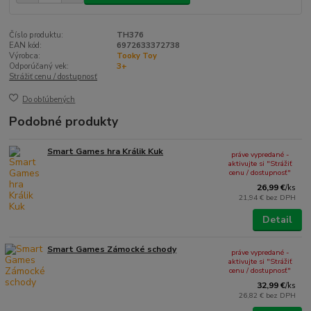
Číslo produktu:
TH376
EAN kód:
6972633372738
Výrobca:
Tooky Toy
Odporúčaný vek:
3+
Strážiť cenu / dostupnosť
Do obľúbených
Podobné produkty
Smart Games hra Králik Kuk
práve vypredané -
aktivujte si "Strážiť
cenu / dostupnosť"
26,99 €
/
ks
21,94 €
bez DPH
Detail
Smart Games Zámocké schody
práve vypredané -
aktivujte si "Strážiť
cenu / dostupnosť"
32,99 €
/
ks
26,82 €
bez DPH