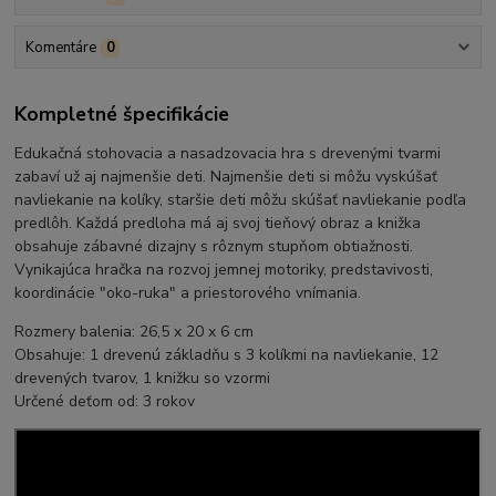
Komentáre
0
Kompletné špecifikácie
Edukačná stohovacia a nasadzovacia hra s drevenými tvarmi
zabaví už aj najmenšie deti. Najmenšie deti si môžu vyskúšať
navliekanie na kolíky, staršie deti môžu skúšať navliekanie podľa
predlôh. Každá predloha má aj svoj tieňový obraz a knižka
obsahuje zábavné dizajny s rôznym stupňom obtiažnosti.
Vynikajúca hračka na rozvoj jemnej motoriky, predstavivosti,
koordinácie "oko-ruka" a priestorového vnímania.
Rozmery balenia: 26,5 x 20 x 6 cm
Obsahuje: 1 drevenú základňu s 3 kolíkmi na navliekanie, 12
drevených tvarov, 1 knižku so vzormi
Určené deťom od: 3 rokov