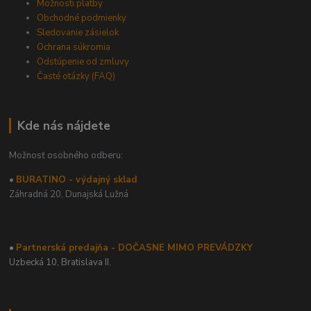
Možnosti platby
Obchodné podmienky
Sledovanie zásielok
Ochrana súkromia
Odstúpenie od zmluvy
Časté otázky (FAQ)
Kde nás nájdete
Možnosť osobného odberu:
•
BURATINO - výdajný sklad
Záhradná 20,
Dunajská Lužná
•
Partnerská predajňa - DOČASNE MIMO PREVÁDZKY
Uzbecká 10, Bratislava II.