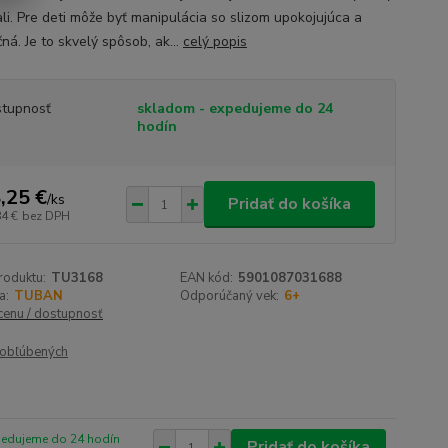
ali. Pre deti môže byť manipulácia so slizom upokojujúca a
ná. Je to skvelý spôsob, ak...
celý popis
tupnosť
skladom - expedujeme do 24
hodín
,25 €
/
ks
Pridať do košíka
84 €
bez DPH
roduktu:
TU3168
EAN kód:
5901087031688
a:
TUBAN
Odporúčaný vek:
6+
 cenu / dostupnosť
obľúbených
pedujeme do 24 hodín
Pridať do košíka