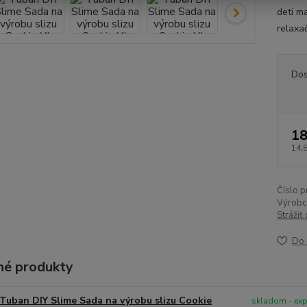
deti m
relaxač
Dos
18
14,
Číslo p
Výrobc
Strážiť
Do 
é produkty
Tuban DIY Slime Sada na výrobu slizu Cookie
skladom - ex