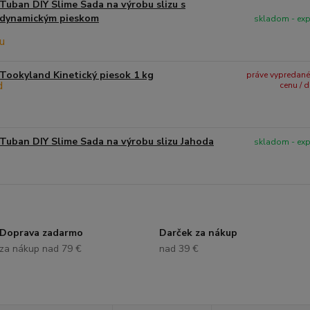
Tuban DIY Slime Sada na výrobu slizu s
dynamickým pieskom
skladom - ex
Tookyland Kinetický piesok 1 kg
práve vypredané -
cenu / 
Tuban DIY Slime Sada na výrobu slizu Jahoda
skladom - ex
Doprava zadarmo
Darček za nákup
za nákup nad 79 €
nad 39 €