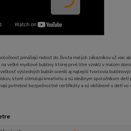
oločnosť prinášajú radosť do života malých zákazníkov už viac a
 na veľké mydlové bubliny, ktorej prvé litre vznikli v malom domác
veľkosť výsledných bublín ocenili aj najlepší tvorcovia bublinov
obkov, ktoré stimulujú kreativitu a sú ideálnym spoločníkom detí 
ajú potrebné bezpečnostné certifikáty a sú obľúbené u detí vo v
etre