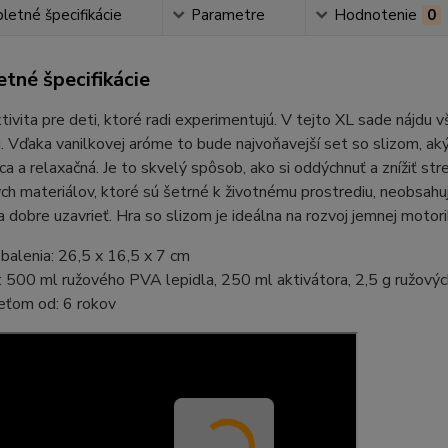
etné špecifikácie
Parametre
Hodnotenie
0
tné špecifikácie
tivita pre deti, ktoré radi experimentujú. V tejto XL sade nájdu 
. Vďaka vanilkovej aróme to bude najvoňavejší set so slizom, aký
ca a relaxačná. Je to skvelý spôsob, ako si oddýchnuť a znížiť st
ch materiálov, ktoré sú šetrné k životnému prostrediu, neobsahuj
 dobre uzavrieť. Hra so slizom je ideálna na rozvoj jemnej motori
alenia: 26,5 x 16,5 x 7 cm
 500 ml ružového PVA lepidla, 250 ml aktivátora, 2,5 g ružovýc
eťom od: 6 rokov