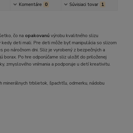
Komentáre
0
Súvisiaci tovar
1
všetko, čo na
opakovanú
výrobu kvalitného slizu
 kedy deti mali. Pre deti môže byť manipulácia so slizom
res po náročnom dni. Sliz je vyrobený z bezpečných a
ú borax. Po hre odporúčame sliz uložiť do priloženej
ky, zmyslového vnímania a podporuje u detí kreativitu.
h minerálnych trblietok, špachtľu, odmerku, nádobu