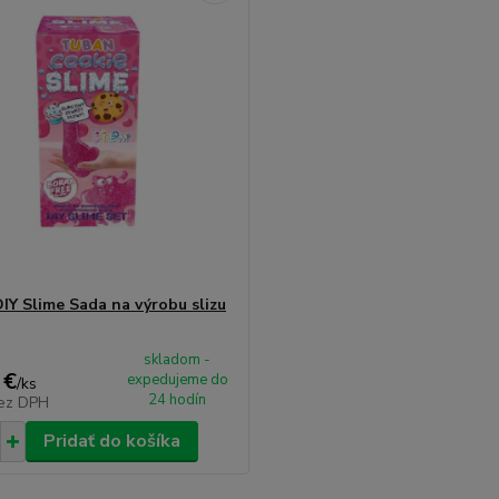
IY Slime Sada na výrobu slizu
skladom -
 €
expedujeme do
/
ks
24 hodín
ez DPH
Pridať do košíka