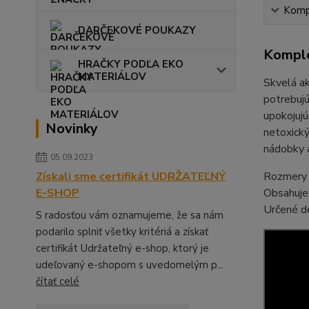
Kompl
DARČEKOVÉ POUKAZY
Komple
HRAČKY PODĽA EKO
MATERIÁLOV
Skvelá ak
potrebujú
upokojujú
Novinky
netoxický
nádobky a
05.09.2023
Rozmery b
Získali sme certifikát UDRŽATEĽNÝ
Obsahuje:
E-SHOP
Určené d
S radosťou vám oznamujeme, že sa nám
podarilo splniť všetky kritériá a získať
certifikát Udržateľný e-shop, ktorý je
udeľovaný e-shopom s uvedomelým p...
čítať celé