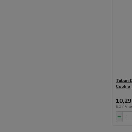
Tuban D
Cookie
10,29
8,37 €
b