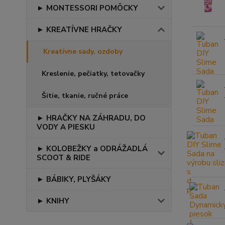
► MONTESSORI POMÔCKY
► KREATÍVNE HRAČKY
Kreatívne sady, ozdoby
Kreslenie, pečiatky, tetovačky
Šitie, tkanie, ručné práce
► HRAČKY NA ZÁHRADU, DO
VODY A PIESKU
► KOLOBEŽKY a ODRÁŽADLÁ
SCOOT & RIDE
► BÁBIKY, PLYŠÁKY
► KNIHY