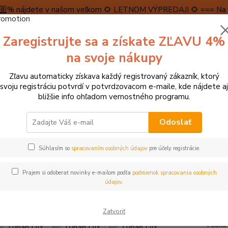
5️⃣0️⃣% nájdete v našom veľkom 🌻 LETNOM VÝPREDAJI 🌻 === Na n
máme teraz pripravené špeciálne zľavy až do výšky 1️⃣5️⃣% , ktor
Zaregistrujte sa a získate ZĽAVU 4%
PRAVA A PLATBA
RECENZIE
👉VRÁTENIE TOVARU👈
KONTA
na svoje nákupy
Zľavu automaticky získava každý registrovaný zákazník, ktorý
Neviet
svoju registráciu potvrdí v potvrdzovacom e-maile, kde nájdete aj
Hľadať
+421
bližšie info ohľadom vernostného programu.
(Po-Pi
Odoslať
► KREATÍVNE HRAČKY
Kreatívne sady, ozdoby
Tuban DIY Slime Sad
Súhlasím so
spracovaním osobných údajov
pre účely registrácie.
n DIY Slime Sada na výrobu sli
Prajem si odoberať novinky e-mailom podľa
podmienok spracovania osobných
údajov
.
Skvelá 
Zatvoriť
nájdu 
Vďaka 