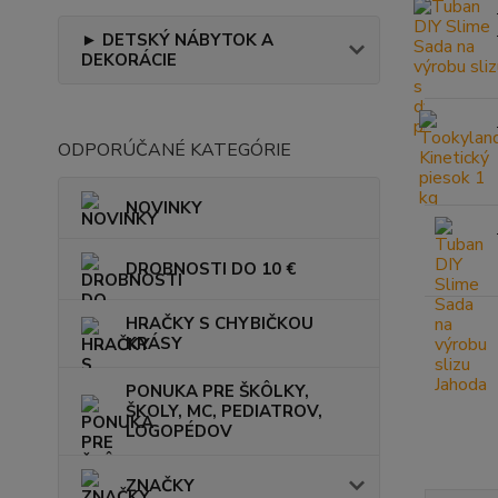
► DETSKÝ NÁBYTOK A
DEKORÁCIE
ODPORÚČANÉ KATEGÓRIE
NOVINKY
DROBNOSTI DO 10 €
HRAČKY S CHYBIČKOU
KRÁSY
PONUKA PRE ŠKÔLKY,
ŠKOLY, MC, PEDIATROV,
LOGOPÉDOV
ZNAČKY