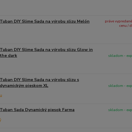
Tuban DIY Slime Sada na výrobu slizu Melón
práve vypredané -
cenu / 
Tuban DIY Slime Sada na výrobu slizu Glow in
the dark
skladom - ex
Tuban DIY Slime Sada na výrobu slizu s
dynamickým pieskom XL
skladom - ex
Tuban Sada Dynamický piesok Farma
skladom - ex