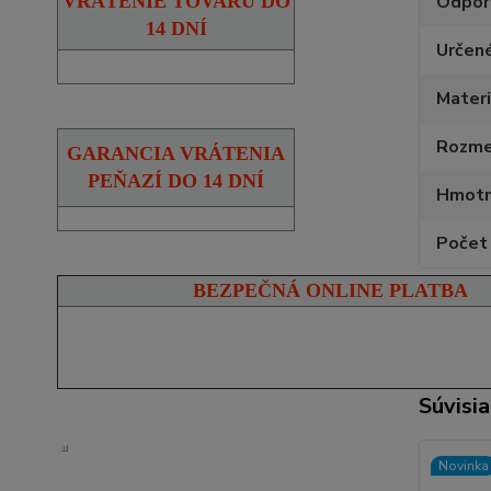
Odpor
VRÁTENIE TOVARU DO
14 DNÍ
Určen
Materi
Rozmer
GARANCIA VRÁTENIA
PEŇAZÍ DO 14 DNÍ
Hmotn
Počet 
BEZPEČNÁ ONLINE PLATBA
Súvisia
Novinka