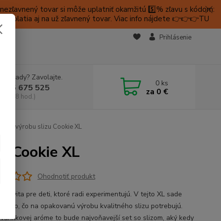
ezľavnený tovar si môže uplatniť okamžitú 5️⃣% zľavu s kódom:
é platia aj na už zľavnený tovar. Viac info nájdete 👉👉👉TU
KTY
Prihlásenie
e si rady? Zavolajte.
0
ks
 905 675 525
za
0 €
a, 9-18 hod.)
a na výrobu slizu Cookie XL
zu Cookie XL
Ohodnotiť produkt
aktivita pre deti, ktoré radi experimentujú. V tejto XL sade
všetko, čo na opakovanú výrobu kvalitného slizu potrebujú.
vanilkovej aróme to bude najvoňavejší set so slizom, aký kedy