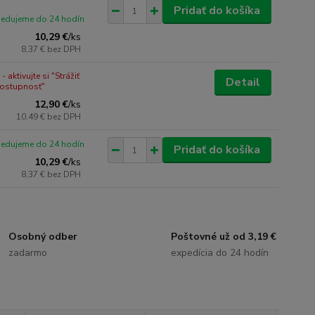
Pridať do košíka
pedujeme do 24 hodín
10,29 €
/
ks
8,37 €
bez DPH
 aktivujte si "Strážiť
Detail
dostupnosť"
12,90 €
/
ks
10,49 €
bez DPH
pedujeme do 24 hodín
Pridať do košíka
10,29 €
/
ks
8,37 €
bez DPH
Osobný odber
Poštovné už od 3,19 €
zadarmo
expedícia do 24 hodín