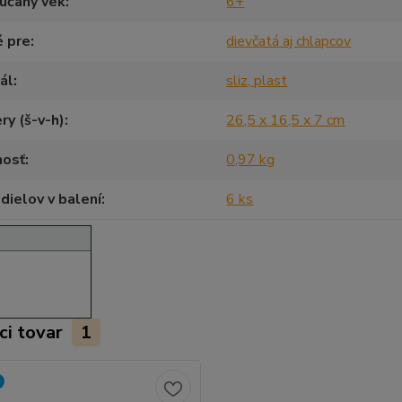
účaný vek
6+
é pre
dievčatá aj chlapcov
ál
sliz, plast
y (š-v-h)
26,5 x 16,5 x 7 cm
osť
0,97 kg
dielov v balení
6 ks
ci tovar
1