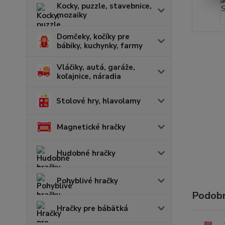
Kocky, puzzle, stavebnice,
mozaiky
Domčeky, kočíky pre
bábiky, kuchynky, farmy
Vláčiky, autá, garáže,
koľajnice, náradia
Stolové hry, hlavolamy
Magnetické hračky
Hudobné hračky
Pohyblivé hračky
Podobn
Hračky pre bábätká