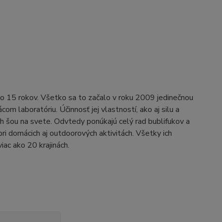
ko 15 rokov. Všetko sa to začalo v roku 2009 jedinečnou
om laboratóriu. Účinnosť jej vlastností, ako aj silu a
ých šou na svete. Odvtedy ponúkajú celý rad bublifukov a
pri domácich aj outdoorových aktivitách. Všetky ich
iac ako 20 krajinách.