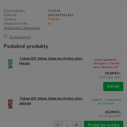
Číslo produktu:
TU3144
EAN kód:
5901087031442
Výrobca:
TUBAN
Odporúčaný vek:
6+
Strážiť cenu / dostupnosť
Do obľúbených
Podobné produkty
Tuban DIY Slime Sada na výrobu slizu
práve vypredané -
Melón
aktivujte si "Strážiť
cenu / dostupnosť"
10,29 €
/
ks
8,37 €
bez DPH
Detail
Tuban DIY Slime Sada na výrobu slizu
skladom - expedujeme
Jahoda
do 24 hodín
10,29 €
/
ks
8,37 €
bez DPH
Pridať do košíka