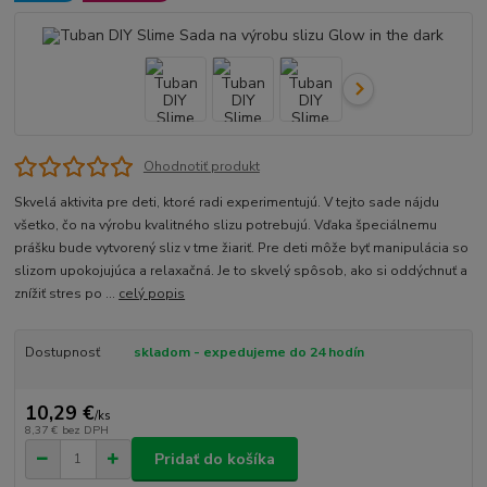
Ohodnotiť produkt
Skvelá aktivita pre deti, ktoré radi experimentujú. V tejto sade nájdu
všetko, čo na výrobu kvalitného slizu potrebujú. Vďaka špeciálnemu
prášku bude vytvorený sliz v tme žiariť. Pre deti môže byť manipulácia so
slizom upokojujúca a relaxačná. Je to skvelý spôsob, ako si oddýchnuť a
znížiť stres po ...
celý popis
Dostupnosť
skladom - expedujeme do 24 hodín
10,29 €
/
ks
8,37 €
bez DPH
Pridať do košíka