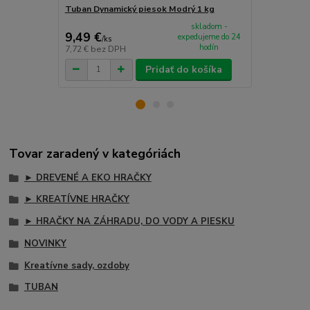
Tuban Dynamický piesok Modrý 1 kg
Tuban Dynam
skladom -
9,49 €
9,49 €
expedujeme do 24
/
ks
/
ks
hodín
7,72 €
bez DPH
7,72 €
bez D
Pridať do košíka
Tovar zaradený v kategóriách
► DREVENÉ A EKO HRAČKY
► KREATÍVNE HRAČKY
► HRAČKY NA ZÁHRADU, DO VODY A PIESKU
NOVINKY
Kreatívne sady, ozdoby
TUBAN