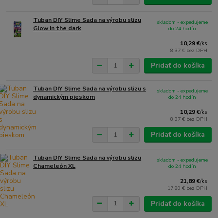
Tuban DIY Slime Sada na výrobu slizu
skladom - expedujeme
Glow in the dark
do 24 hodín
10,29 €
/
ks
8,37 €
bez DPH
Pridať do košíka
Tuban DIY Slime Sada na výrobu slizu s
skladom - expedujeme
dynamickým pieskom
do 24 hodín
10,29 €
/
ks
8,37 €
bez DPH
Pridať do košíka
Tuban DIY Slime Sada na výrobu slizu
skladom - expedujeme
Chameleón XL
do 24 hodín
21,89 €
/
ks
17,80 €
bez DPH
Pridať do košíka