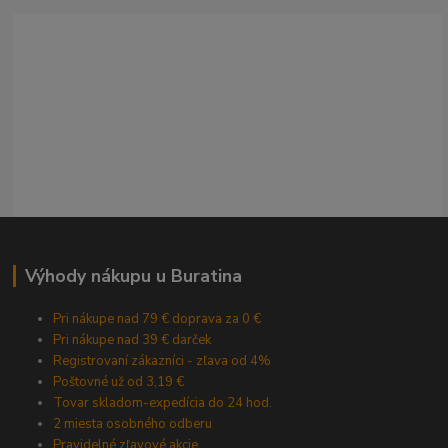
Výhody nákupu u Buratina
Pri nákupe nad 79 € doprava za 0 €
Pri nákupe nad 39 € darček
Registrovaní zákazníci - zľava od 4%
Poštovné už od 3,19 €
Tovar skladom-expedícia do 24 hod.
2 miesta osobného odberu
Pravidelné zľavové akcie