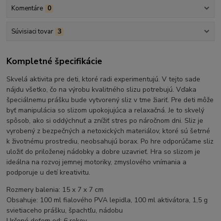
Komentáre
0
Súvisiaci tovar
3
Kompletné špecifikácie
Skvelá aktivita pre deti, ktoré radi experimentujú. V tejto sade
nájdu všetko, čo na výrobu kvalitného slizu potrebujú. Vďaka
špeciálnemu prášku bude vytvorený sliz v tme žiariť. Pre deti môže
byť manipulácia so slizom upokojujúca a relaxačná. Je to skvelý
spôsob, ako si oddýchnuť a znížiť stres po náročnom dni. Sliz je
vyrobený z bezpečných a netoxických materiálov, ktoré sú šetrné
k životnému prostrediu, neobsahujú borax. Po hre odporúčame sliz
uložiť do priloženej nádobky a dobre uzavrieť. Hra so slizom je
ideálna na rozvoj jemnej motoriky, zmyslového vnímania a
podporuje u detí kreativitu.
Rozmery balenia: 15 x 7 x 7 cm
Obsahuje: 100 ml fialového PVA lepidla, 100 ml aktivátora, 1,5 g
svietiaceho prášku, špachtľu, nádobu
Určené deťom od: 6 rokov