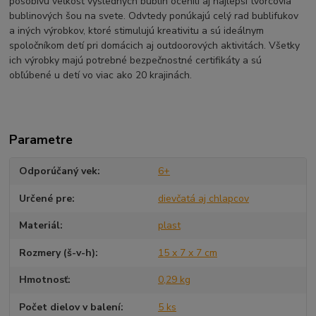
pôsobivú veľkosť výsledných bublín ocenili aj najlepší tvorcovia
bublinových šou na svete. Odvtedy ponúkajú celý rad bublifukov
a iných výrobkov, ktoré stimulujú kreativitu a sú ideálnym
spoločníkom detí pri domácich aj outdoorových aktivitách. Všetky
ich výrobky majú potrebné bezpečnostné certifikáty a sú
obľúbené u detí vo viac ako 20 krajinách.
Parametre
Odporúčaný vek
6+
Určené pre
dievčatá aj chlapcov
Materiál
plast
Rozmery (š-v-h)
15 x 7 x 7 cm
Hmotnosť
0,29 kg
Počet dielov v balení
5 ks