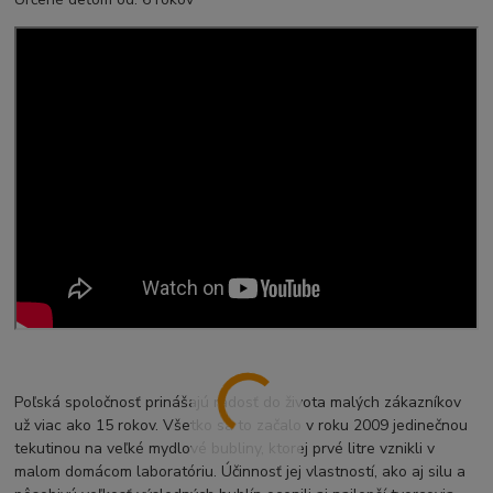
Poľská spoločnosť prinášajú radosť do života malých zákazníkov
už viac ako 15 rokov. Všetko sa to začalo v roku 2009 jedinečnou
tekutinou na veľké mydlové bubliny, ktorej prvé litre vznikli v
malom domácom laboratóriu. Účinnosť jej vlastností, ako aj silu a