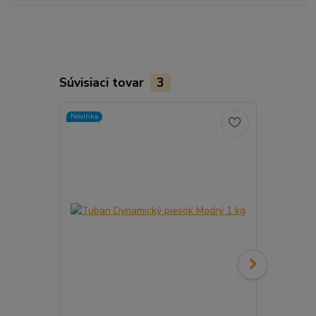
Súvisiaci tovar
3
Novinka
Novinka