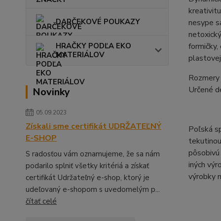
kreativit
DARČEKOVÉ POUKAZY
nesype sa
netoxický
HRAČKY PODĽA EKO
formičky,
MATERIÁLOV
plastovej
Rozmery 
Určené d
Novinky
05.09.2023
Získali sme certifikát UDRŽATEĽNÝ
Poľská sp
E-SHOP
tekutinou
pôsobivú 
S radosťou vám oznamujeme, že sa nám
iných výr
podarilo splniť všetky kritériá a získať
výrobky m
certifikát Udržateľný e-shop, ktorý je
udeľovaný e-shopom s uvedomelým p...
čítať celé