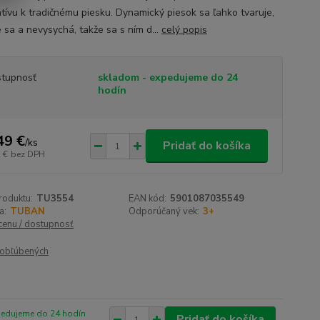
atívu k tradičnému piesku. Dynamický piesok sa ľahko tvaruje,
 sa a nevysychá, takže sa s ním d...
celý popis
tupnosť
skladom - expedujeme do 24
hodín
49 €
/
ks
Pridať do košíka
 €
bez DPH
roduktu:
TU3554
EAN kód:
5901087035549
a:
TUBAN
Odporúčaný vek:
3+
 cenu / dostupnosť
obľúbených
pedujeme do 24 hodín
Pridať do košíka