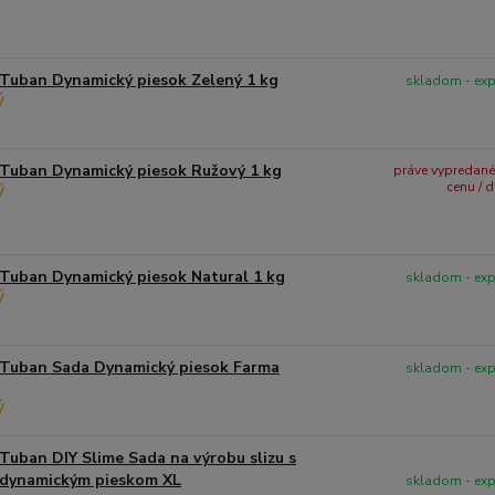
Tuban Dynamický piesok Zelený 1 kg
skladom - ex
Tuban Dynamický piesok Ružový 1 kg
práve vypredané -
cenu / 
Tuban Dynamický piesok Natural 1 kg
skladom - ex
Tuban Sada Dynamický piesok Farma
skladom - ex
Tuban DIY Slime Sada na výrobu slizu s
dynamickým pieskom XL
skladom - ex