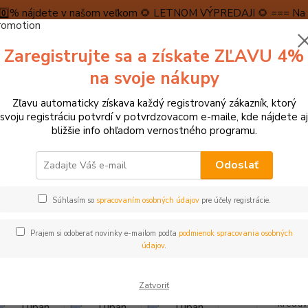
5️⃣0️⃣% nájdete v našom veľkom 🌻 LETNOM VÝPREDAJI 🌻 === Na n
máme teraz pripravené špeciálne zľavy až do výšky 1️⃣5️⃣% , ktor
Zaregistrujte sa a získate ZĽAVU 4%
PRAVA A PLATBA
RECENZIE
👉VRÁTENIE TOVARU👈
KONTA
na svoje nákupy
Zľavu automaticky získava každý registrovaný zákazník, ktorý
Neviet
svoju registráciu potvrdí v potvrdzovacom e-maile, kde nájdete aj
Hľadať
+421
bližšie info ohľadom vernostného programu.
(Po-Pi
Odoslať
► KREATÍVNE HRAČKY
Kreatívne sady, ozdoby
Tuban Dynamický pi
Súhlasím so
spracovaním osobných údajov
pre účely registrácie.
n Dynamický piesok Modrý 1 kg
Prajem si odoberať novinky e-mailom podľa
podmienok spracovania osobných
údajov
.
Dynami
Zatvoriť
použiti
kreativ