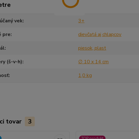
etre
účaný vek
3+
é pre
dievčatá aj chlapcov
ál
piesok, plast
y (š-v-h)
∅ 10 x 14 cm
osť
1,0 kg
ci tovar
3
TOP produkt