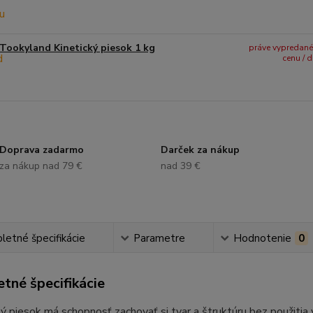
Tookyland Kinetický piesok 1 kg
práve vypredané -
cenu / 
Doprava zadarmo
Darček za nákup
za nákup nad 79 €
nad 39 €
etné špecifikácie
Parametre
Hodnotenie
0
tné špecifikácie
 piesok má schopnosť zachovať si tvar a štruktúru bez použitia vo