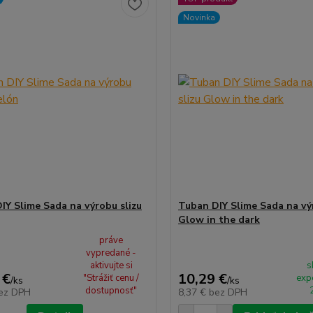
Novinka
IY Slime Sada na výrobu slizu
Tuban DIY Slime Sada na vý
Glow in the dark
práve
vypredané -
aktivujte si
s
 €
10,29 €
"Strážiť cenu /
exp
/
ks
/
ks
dostupnosť"
ez DPH
8,37 €
bez DPH