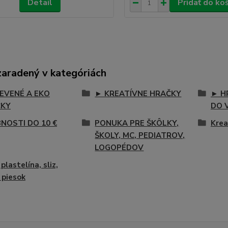
Detail
Pridať do ko
zaradený v kategóriách
EVENÉ A EKO
► KREATÍVNE HRAČKY
► H
ČKY
DO 
NOSTI DO 10 €
PONUKA PRE ŠKÔLKY,
Krea
ŠKOLY, MC, PEDIATROV,
LOGOPÉDOV
plastelína, sliz,
, piesok