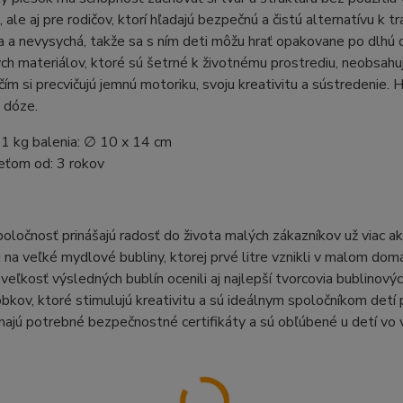
u, ale aj pre rodičov, ktorí hľadajú bezpečnú a čistú alternatívu k
 a nevysychá, takže sa s ním deti môžu hrať opakovane po dlhú
ch materiálov, ktoré sú šetrné k životnému prostrediu, neobsahuj
 čím si precvičujú jemnú motoriku, svoju kreativitu a sústredenie
 dóze.
1 kg balenia: ∅ 10 x 14 cm
eťom od: 3 rokov
oločnosť prinášajú radosť do života malých zákazníkov už viac a
 na veľké mydlové bubliny, ktorej prvé litre vznikli v malom domác
veľkosť výsledných bublín ocenili aj najlepší tvorcovia bublinov
obkov, ktoré stimulujú kreativitu a sú ideálnym spoločníkom detí 
ajú potrebné bezpečnostné certifikáty a sú obľúbené u detí vo v