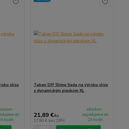
robu slizu
Tuban DIY Slime Sada na výrobu slizu
s dynamickým pieskom XL
kladom -
skladom -
21,89 €
edujeme do
expedujeme do
/
ks
24 hodín
24 hodín
17,80 €
bez DPH