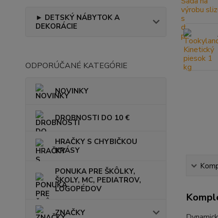
► DETSKÝ NÁBYTOK A
DEKORÁCIE
ODPORÚČANÉ KATEGÓRIE
NOVINKY
DROBNOSTI DO 10 €
HRAČKY S CHYBIČKOU
KRÁSY
Kompl
PONUKA PRE ŠKÔLKY,
ŠKOLY, MC, PEDIATROV,
LOGOPÉDOV
Komple
ZNAČKY
Dynamický