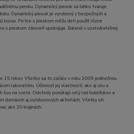
 tradičnému piesku. Dynamický piesok sa ľahko tvaruje,
 dobu. Dynamický piesok je vyrobený z bezpečných a
ú borax. Pri hre s pieskom môžu deti použiť rôzne
. Hra s pieskom zároveň upokojuje. Balené v uzatvárateľnej
ko 15 rokov. Všetko sa to začalo v roku 2009 jedinečnou
om laboratóriu. Účinnosť jej vlastností, ako aj silu a
ých šou na svete. Odvtedy ponúkajú celý rad bublifukov a
pri domácich aj outdoorových aktivitách. Všetky ich
iac ako 20 krajinách.