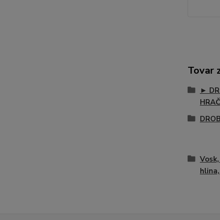
Tovar 
► DR
HRA
DROB
Vosk, 
hlina