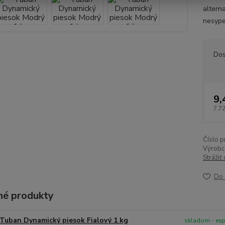
altern
nesype
Dos
9,
7,72
Číslo p
Výrobc
Strážiť
Do 
é produkty
Tuban Dynamický piesok Fialový 1 kg
skladom - ex