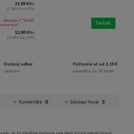
21,89 €
/
ks
17,80 €
bez DPH
 aktivujte si "Strážiť
Detail
dostupnosť"
12,90 €
/
ks
10,49 €
bez DPH
Osobný odber
Poštovné už od 3,19 €
zadarmo
expedícia do 24 hodín
Komentáre
0
Súvisiaci tovar
3
dy. Je to ideálne riešenie pre deti, ktoré milujú hravú