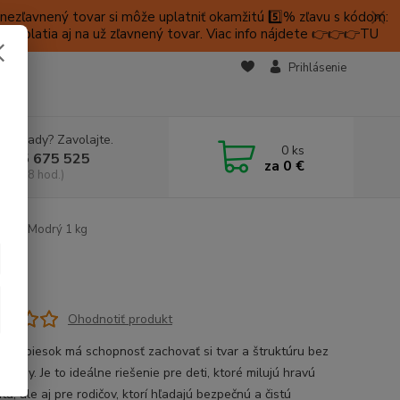
ezľavnený tovar si môže uplatniť okamžitú 5️⃣% zľavu s kódom:
é platia aj na už zľavnený tovar. Viac info nájdete 👉👉👉TU
KTY
Prihlásenie
e si rady? Zavolajte.
0
ks
 905 675 525
za
0 €
a, 9-18 hod.)
esok Modrý 1 kg
Ohodnotiť produkt
cký piesok má schopnosť zachovať si tvar a štruktúru bez
a vody. Je to ideálne riešenie pre deti, ktoré milujú hravú
itu, ale aj pre rodičov, ktorí hľadajú bezpečnú a čistú