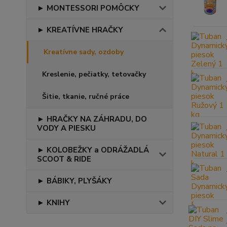
► MONTESSORI POMÔCKY
► KREATÍVNE HRAČKY
Kreatívne sady, ozdoby
Kreslenie, pečiatky, tetovačky
Šitie, tkanie, ručné práce
► HRAČKY NA ZÁHRADU, DO
VODY A PIESKU
► KOLOBEŽKY a ODRÁŽADLÁ
SCOOT & RIDE
► BÁBIKY, PLYŠÁKY
► KNIHY