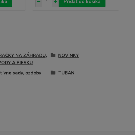
šíka
Pridať do košíka
RAČKY NA ZÁHRADU,
NOVINKY
VODY A PIESKU
tívne sady, ozdoby
TUBAN