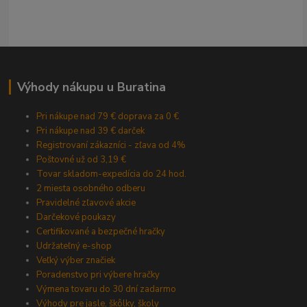
Výhody nákupu u Buratina
Pri nákupe nad 79 € doprava za 0 €
Pri nákupe nad 39 € darček
Registrovaní zákazníci - zľava od 4%
Poštovné už od 3,19 €
Tovar skladom-expedícia do 24 hod.
2 miesta osobného odberu
Pravidelné zľavové akcie
Darčekové poukazy
Certifikované a bezpečné hračky
Udržateľný e-shop
Veľký výber značiek
Poradenstvo pri výbere hračky
Výmena tovaru do 30 dní zadarmo
Výhody pre jasle, škôlky, školy