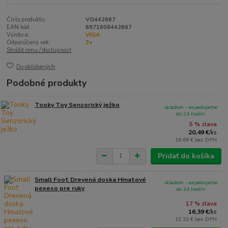
Číslo produktu:
VG442667
EAN kód:
6971608442667
Výrobca:
VIGA
Odporúčaný vek:
3+
Strážiť cenu / dostupnosť
Do obľúbených
Podobné produkty
Tooky Toy Senzorický ježko
skladom - expedujeme
do 24 hodín
5 % zľava
20,49 €
/
ks
16,66 €
bez DPH
Pridať do košíka
Small Foot Drevená doska Hmatové
skladom - expedujeme
pexeso pre ruky
do 24 hodín
17 % zľava
16,39 €
/
ks
13,33 €
bez DPH