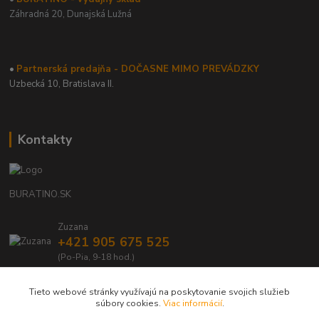
Záhradná 20,
Dunajská Lužná
•
Partnerská predajňa - DOČASNE MIMO PREVÁDZKY
Uzbecká 10, Bratislava II.
Kontakty
BURATINO.SK
Zuzana
+421 905 675 525
(Po-Pia, 9-18 hod.)
info@buratino.sk
Tieto webové stránky využívajú na poskytovanie svojich služieb
súbory cookies.
Viac informácií
.