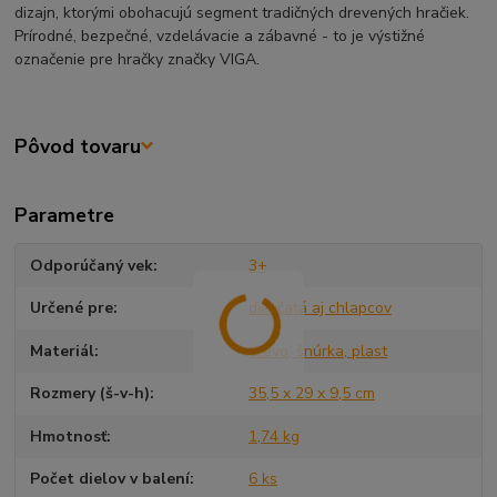
dizajn, ktorými obohacujú segment tradičných drevených hračiek.
Prírodné, bezpečné, vzdelávacie a zábavné - to je výstižné
označenie pre hračky značky VIGA.
Pôvod tovaru
Parametre
Odporúčaný vek
3+
Určené pre
dievčatá aj chlapcov
Materiál
drevo, šnúrka, plast
Rozmery (š-v-h)
35,5 x 29 x 9,5 cm
Hmotnosť
1,74 kg
Počet dielov v balení
6 ks