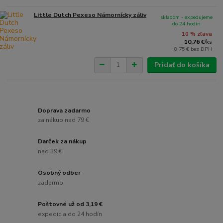
Little Dutch Pexeso Námornícky záliv
skladom - expedujeme
do 24 hodín
10 % zľava
10,76 €
/
ks
8,75 €
bez DPH
Pridať do košíka
Doprava zadarmo
za nákup nad 79 €
Darček za nákup
nad 39 €
Osobný odber
zadarmo
Poštovné už od 3,19 €
expedícia do 24 hodín