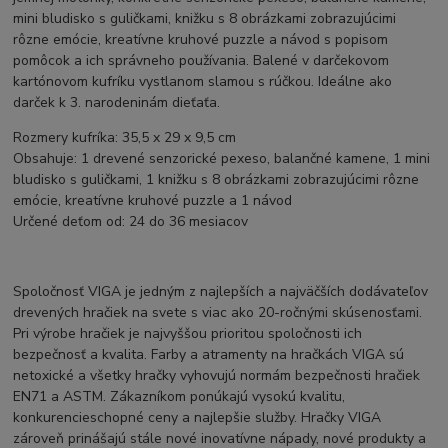
mini bludisko s guličkami, knižku s 8 obrázkami zobrazujúcimi
rôzne emócie, kreatívne kruhové puzzle a návod s popisom
pomôcok a ich správneho používania. Balené v darčekovom
kartónovom kufríku vystlanom slamou s rúčkou. Ideálne ako
darček k 3. narodeninám dieťaťa.
Rozmery kufríka: 35,5 x 29 x 9,5 cm
Obsahuje: 1 drevené senzorické pexeso, balančné kamene, 1 mini
bludisko s guličkami, 1 knižku s 8 obrázkami zobrazujúcimi rôzne
emócie, kreatívne kruhové puzzle a 1 návod
Určené deťom od: 24 do 36 mesiacov
Spoločnosť VIGA je jedným z najlepších a najväčších dodávateľov
drevených hračiek na svete s viac ako 20-ročnými skúsenosťami.
Pri výrobe hračiek je najvyššou prioritou spoločnosti ich
bezpečnosť a kvalita. Farby a atramenty na hračkách VIGA sú
netoxické a všetky hračky vyhovujú normám bezpečnosti hračiek
EN71 a ASTM. Zákazníkom ponúkajú vysokú kvalitu,
konkurencieschopné ceny a najlepšie služby. Hračky VIGA
zároveň prinášajú stále nové inovatívne nápady, nové produkty a