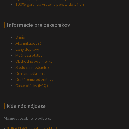
100% garancia vrátenia peňazí do 14 dní
Informácie pre zákazníkov
O nás
Ako nakupovať
Ceny dopravy
Možnosti platby
Obchodné podmienky
Sledovanie zásielok
Ochrana súkromia
Odstúpenie od zmluvy
Časté otázky (FAQ)
Kde nás nájdete
Možnosť osobného odberu:
•
BURATINO - výdajný sklad