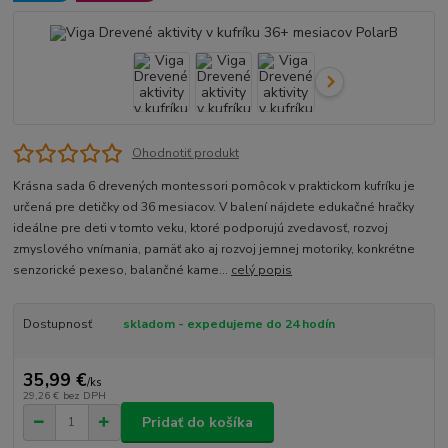
Ohodnotiť produkt
Krásna sada 6 drevených montessori pomôcok v praktickom kufríku je
určená pre detičky od 36 mesiacov. V balení nájdete edukačné hračky
ideálne pre deti v tomto veku, ktoré podporujú zvedavosť, rozvoj
zmyslového vnímania, pamäť ako aj rozvoj jemnej motoriky, konkrétne
senzorické pexeso, balančné kame...
celý popis
Dostupnosť
skladom - expedujeme do 24 hodín
35,99 €
/
ks
29,26 €
bez DPH
Pridať do košíka