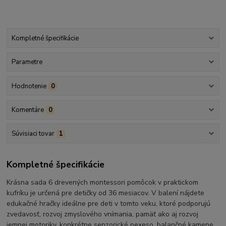
Kompletné špecifikácie
Parametre
Hodnotenie
0
Komentáre
0
Súvisiaci tovar
1
Kompletné špecifikácie
Krásna sada 6 drevených montessori pomôcok v praktickom
kufríku je určená pre detičky od 36 mesiacov. V balení nájdete
edukačné hračky ideálne pre deti v tomto veku, ktoré podporujú
zvedavosť, rozvoj zmyslového vnímania, pamäť ako aj rozvoj
jemnej motoriky, konkrétne senzorické pexeso, balančné kamene,