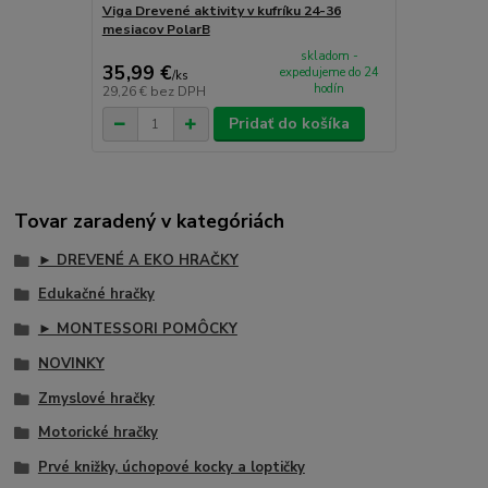
Viga Drevené aktivity v kufríku 24-36
mesiacov PolarB
skladom -
35,99 €
expedujeme do 24
/
ks
hodín
29,26 €
bez DPH
Pridať do košíka
Tovar zaradený v kategóriách
► DREVENÉ A EKO HRAČKY
Edukačné hračky
► MONTESSORI POMÔCKY
NOVINKY
Zmyslové hračky
Motorické hračky
Prvé knižky, úchopové kocky a loptičky