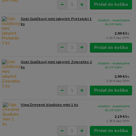
Pridať do košíka
Goki Guličkový mini labyrint Pretekári 1
skladom - expedujeme
ks
do 24 hodín
2,99 €
/
ks
2,43 €
bez DPH
Pridať do košíka
Goki Guličkový mini labyrint Zvieratko 1
skladom - expedujeme
ks
do 24 hodín
2,99 €
/
ks
2,43 €
bez DPH
Pridať do košíka
Viga Drevené bludisko mini 1 ks
skladom - expedujeme
do 24 hodín
2,19 €
/
ks
1,78 €
bez DPH
Pridať do košíka