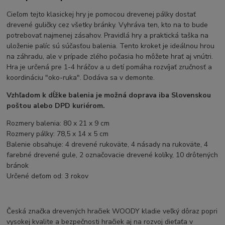
Cieľom tejto klasickej hry je pomocou drevenej pálky dostať
drevené guličky cez všetky bránky. Vyhráva ten, kto na to bude
potrebovať najmenej zásahov. Pravidlá hry a praktická taška na
uloženie palíc sú súčasťou balenia. Tento kroket je ideálnou hrou
na záhradu, ale v prípade zlého počasia ho môžete hrať aj vnútri.
Hra je určená pre 1-4 hráčov a u detí pomáha rozvíjať zručnosť a
koordináciu "oko-ruka". Dodáva sa v demonte.
Vzhľadom k dĺžke balenia je možná doprava iba Slovenskou
poštou alebo DPD kuriérom.
Rozmery balenia: 80 x 21 x 9 cm
Rozmery pálky: 78,5 x 14 x 5 cm
Balenie obsahuje: 4 drevené rukoväte, 4 násady na rukoväte, 4
farebné drevené gule, 2 označovacie drevené kolíky, 10 drôtených
bránok
Určené deťom od: 3 rokov
Česká značka drevených hračiek WOODY kladie veľký dôraz popri
vysokej kvalite a bezpečnosti hračiek aj na rozvoj dieťaťa v