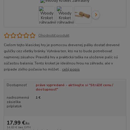
Ohodnotiť produkt
Cieľom tejto klasickej hry je pomocou drevenej pálky dostať drevené
guličky cez všetky bránky. Vyhráva ten, kto na to bude potrebovať
najmenej zásahov. Pravidlá hry a praktická taška na uloženie palíc sú
súčasťou balenia. Tento kroket je ideálnou hrou na záhradu, ale v
prípade zlého počasia ho môžet...
celý popis
Dostupnosť
práve vypredané - aktivujte si "Strážiť cenu /
dostupnosť"
nadrozmerná
1 €
zásielka
príplatok
17,99 €
/
ks
14,63 €
bez DPH