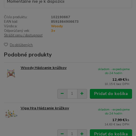
Momentálne nie je k dispozícii
Číslo produktu:
102190667
EAN kód:
8591864906673
Výrobca:
Woody
Odporúčaný vek:
3+
Strážiť cenu / dostupnosť
Do obľúbených
Podobné produkty
Woody Hádzanie krúžkov
skladom - expedujeme
do 24 hodín
12,49 €
/
ks
10,15 €
bez DPH
Pridať do košíka
Viga Hra Hádzanie krúžkov
skladom - expedujeme
do 24 hodín
17,99 €
/
ks
14,63 €
bez DPH
Pridať do košíka