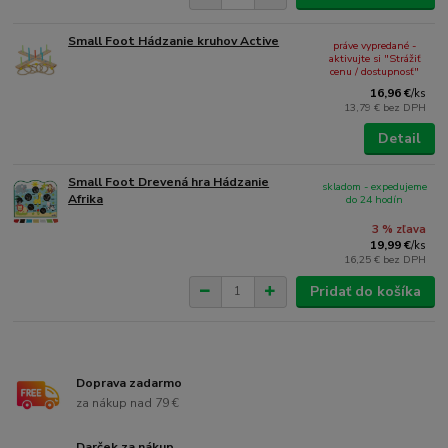
Small Foot Hádzanie kruhov Active
práve vypredané -
aktivujte si "Strážiť
cenu / dostupnosť"
16,96 €
/
ks
13,79 €
bez DPH
Detail
Small Foot Drevená hra Hádzanie
skladom - expedujeme
Afrika
do 24 hodín
3 % zľava
19,99 €
/
ks
16,25 €
bez DPH
Pridať do košíka
Doprava zadarmo
za nákup nad 79 €
Darček za nákup