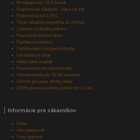
Pri nákupe nad 39 € darček
Registrovaní zákazníci - zľava od 4%
Poštovné už od 3,19 €
Tovar skladom-expedícia do 24 hod.
2 miesta osobného odberu
Pravidelné zľavové akcie
Darčekové poukazy
Certifikované a bezpečné hračky
Udržateľný e-shop
Veľký výber značiek
Poradenstvo pri výbere hračky
Výmena tovaru do 30 dní zadarmo
Výhody pre jasle, škôlky, školy
100% garancia vrátenia peňazí do 14 dní
Informácie pre zákazníkov
O nás
Ako nakupovať
Ceny dopravy