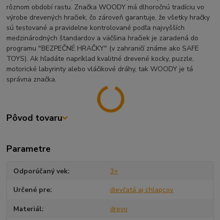
rôznom období rastu. Značka WOODY má dlhoročnú tradíciu vo
výrobe drevených hračiek, čo zároveň garantuje, že všetky hračky
sú testované a pravidelne kontrolované podľa najvyšších
medzinárodných štandardov a väčšina hračiek je zaradená do
programu "BEZPEČNÉ HRAČKY" (v zahraničí známe ako SAFE
TOYS). Ak hľadáte napríklad kvalitné drevené kocky, puzzle,
motorické labyrinty alebo vláčikové dráhy, tak WOODY je tá
správna značka.
Pôvod tovaru
Parametre
Odporúčaný vek
3+
Určené pre
dievčatá aj chlapcov
Materiál
drevo