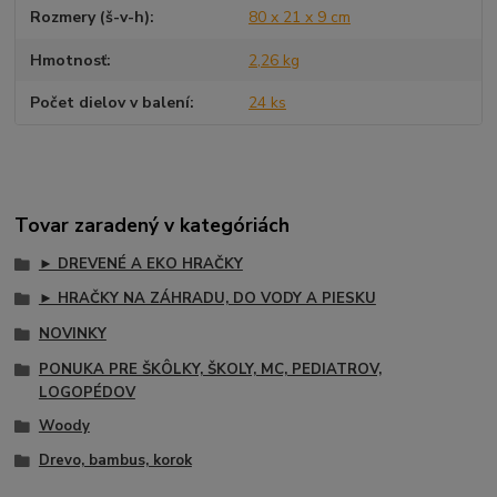
Rozmery (š-v-h)
80 x 21 x 9 cm
Hmotnosť
2,26 kg
Počet dielov v balení
24 ks
Tovar zaradený v kategóriách
► DREVENÉ A EKO HRAČKY
► HRAČKY NA ZÁHRADU, DO VODY A PIESKU
NOVINKY
PONUKA PRE ŠKÔLKY, ŠKOLY, MC, PEDIATROV,
LOGOPÉDOV
Woody
Drevo, bambus, korok