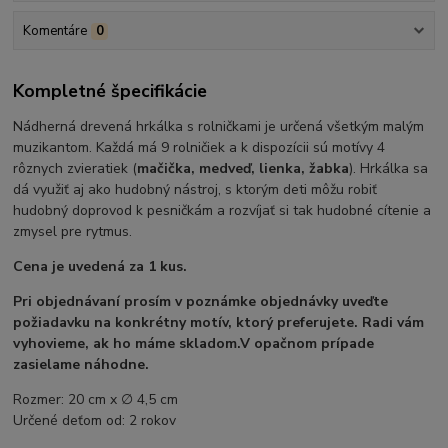
Komentáre
0
Kompletné špecifikácie
Nádherná drevená hrkálka s rolničkami je určená všetkým malým
muzikantom. Každá má 9 rolničiek a k dispozícii sú motívy 4
rôznych zvieratiek (
mačička, medveď, lienka, žabka
). Hrkálka sa
dá využiť aj ako hudobný nástroj, s ktorým deti môžu robiť
hudobný doprovod k pesničkám a rozvíjať si tak hudobné cítenie a
zmysel pre rytmus.
Cena je uvedená za 1 kus.
Pri objednávaní prosím v poznámke objednávky uveďte
požiadavku na konkrétny motív, ktorý preferujete. Radi vám
vyhovieme, ak ho máme skladom.
V opačnom prípade
zasielame náhodne.
Rozmer: 20 cm x ∅ 4,5 cm
Určené deťom od: 2 rokov