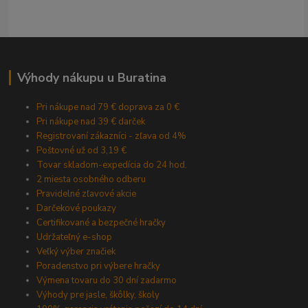
Výhody nákupu u Buratina
Pri nákupe nad 79 € doprava za 0 €
Pri nákupe nad 39 € darček
Registrovaní zákazníci - zľava od 4%
Poštovné už od 3,19 €
Tovar skladom-expedícia do 24 hod.
2 miesta osobného odberu
Pravidelné zľavové akcie
Darčekové poukazy
Certifikované a bezpečné hračky
Udržateľný e-shop
Veľký výber značiek
Poradenstvo pri výbere hračky
Výmena tovaru do 30 dní zadarmo
Výhody pre jasle, škôlky, školy