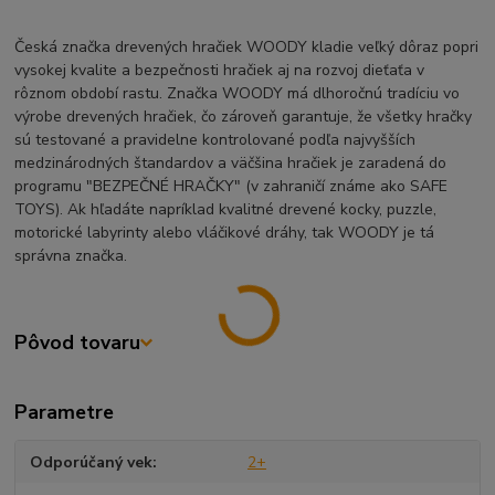
Česká značka drevených hračiek WOODY kladie veľký dôraz popri
vysokej kvalite a bezpečnosti hračiek aj na rozvoj dieťaťa v
rôznom období rastu. Značka WOODY má dlhoročnú tradíciu vo
výrobe drevených hračiek, čo zároveň garantuje, že všetky hračky
sú testované a pravidelne kontrolované podľa najvyšších
medzinárodných štandardov a väčšina hračiek je zaradená do
programu "BEZPEČNÉ HRAČKY" (v zahraničí známe ako SAFE
TOYS). Ak hľadáte napríklad kvalitné drevené kocky, puzzle,
motorické labyrinty alebo vláčikové dráhy, tak WOODY je tá
správna značka.
Pôvod tovaru
Parametre
Odporúčaný vek
2+