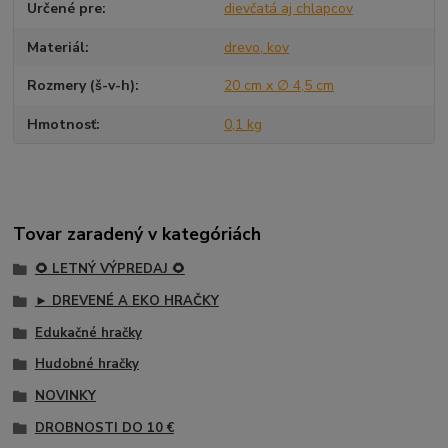
Určené pre
dievčatá aj chlapcov
Materiál
drevo, kov
Rozmery (š-v-h)
20 cm x ∅ 4,5 cm
Hmotnosť
0,1 kg
Tovar zaradený v kategóriách
🌻 LETNÝ VÝPREDAJ 🌻
► DREVENÉ A EKO HRAČKY
Edukačné hračky
Hudobné hračky
NOVINKY
DROBNOSTI DO 10 €