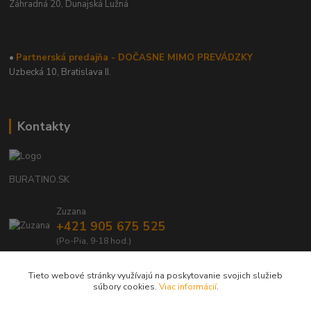
Záhradná 20,
Dunajská Lužná
•
Partnerská predajňa - DOČASNE MIMO PREVÁDZKY
Uzbecká 10, Bratislava II.
Kontakty
BURATINO.SK
Zuzana
+421 905 675 525
(Po-Pia, 9-18 hod.)
info@buratino.sk
Tieto webové stránky využívajú na poskytovanie svojich služieb
súbory cookies.
Viac informácií
.