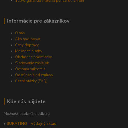
100% garancia vrátenia peňazí do 14 dní
Informácie pre zákazníkov
O nás
Ako nakupovať
Ceny dopravy
Možnosti platby
Obchodné podmienky
Sledovanie zásielok
Ochrana súkromia
Odstúpenie od zmluvy
Časté otázky (FAQ)
Kde nás nájdete
Možnosť osobného odberu:
•
BURATINO - výdajný sklad