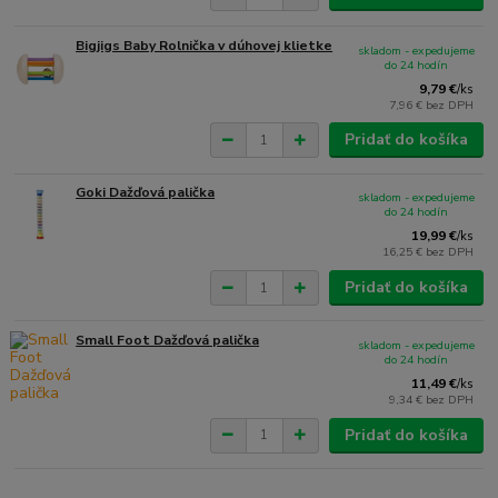
Bigjigs Baby Rolnička v dúhovej klietke
skladom - expedujeme
do 24 hodín
9,79 €
/
ks
7,96 €
bez DPH
Pridať do košíka
Goki Dažďová palička
skladom - expedujeme
do 24 hodín
19,99 €
/
ks
16,25 €
bez DPH
Pridať do košíka
Small Foot Dažďová palička
skladom - expedujeme
do 24 hodín
11,49 €
/
ks
9,34 €
bez DPH
Pridať do košíka