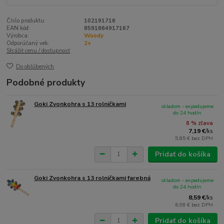
Číslo produktu:
102191716
EAN kód:
8591864917167
Výrobca:
Woody
Odporúčaný vek:
2+
Strážiť cenu / dostupnosť
Do obľúbených
Podobné produkty
Goki Zvonkohra s 13 rolničkami
skladom - expedujeme
do 24 hodín
8 % zľava
7,19 €
/
ks
5,85 €
bez DPH
Pridať do košíka
Goki Zvonkohra s 13 rolničkami farebná
skladom - expedujeme
do 24 hodín
8,59 €
/
ks
6,98 €
bez DPH
Pridať do košíka