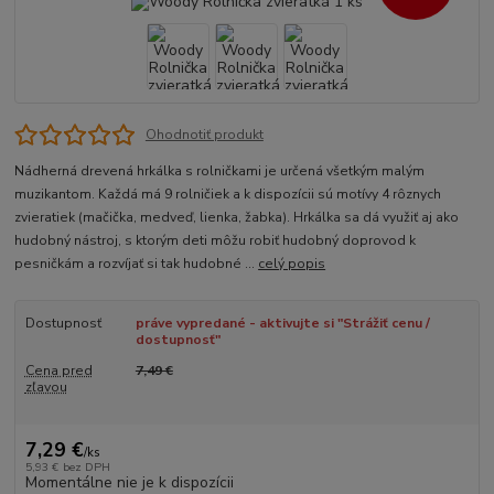
Ohodnotiť produkt
Nádherná drevená hrkálka s rolničkami je určená všetkým malým
muzikantom. Každá má 9 rolničiek a k dispozícii sú motívy 4 rôznych
zvieratiek (mačička, medveď, lienka, žabka). Hrkálka sa dá využiť aj ako
hudobný nástroj, s ktorým deti môžu robiť hudobný doprovod k
pesničkám a rozvíjať si tak hudobné ...
celý popis
Dostupnosť
práve vypredané - aktivujte si "Strážiť cenu /
dostupnosť"
Cena pred
7,49 €
zľavou
7,29 €
/
ks
5,93 €
bez DPH
Momentálne nie je k dispozícii