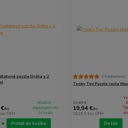
dlahové puzzle Dráha s 2
1 hodnotenie
mi
Tooky Toy Puzzle cesta Me
vy
skladom -
22,49 €
a
 €
19,94 €
expedujeme do
"St
/
ks
/
ks
24 hodín
do
bez DPH
16,21 €
bez DPH
Pridať do košíka
Detail