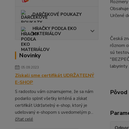
Rozmery 
Obsahuje:
DARČEKOVÉ POUKAZY
Určené d
HRAČKY PODĽA EKO
MATERIÁLOV
Česká zna
rôznom ob
sú testov
Novinky
"BEZPEČN
labyrinty
05.09.2023
Získali sme certifikát UDRŽATEĽNÝ
E-SHOP
Pôvod 
S radosťou vám oznamujeme, že sa nám
podarilo splniť všetky kritériá a získať
certifikát Udržateľný e-shop, ktorý je
Param
udeľovaný e-shopom s uvedomelým p...
čítať celé
Odpor