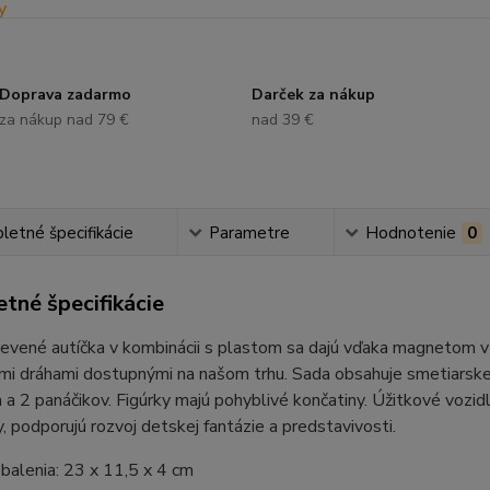
Doprava zadarmo
Darček za nákup
za nákup nad 79 €
nad 39 €
etné špecifikácie
Parametre
Hodnotenie
0
tné špecifikácie
evené autíčka v kombinácii s plastom sa dajú vďaka magnetom vzá
mi dráhami dostupnými na našom trhu. Sada obsahuje smetiarske a
a 2 panáčikov. Figúrky majú pohyblivé končatiny. Úžitkové vozidl
y, podporujú rozvoj detskej fantázie a predstavivosti.
balenia: 23 x 11,5 x 4 cm