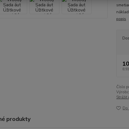
smetia
náklad
popis
Dos
10
8,93
Číslo p
Výrobc
Strážiť
Do 
é produkty