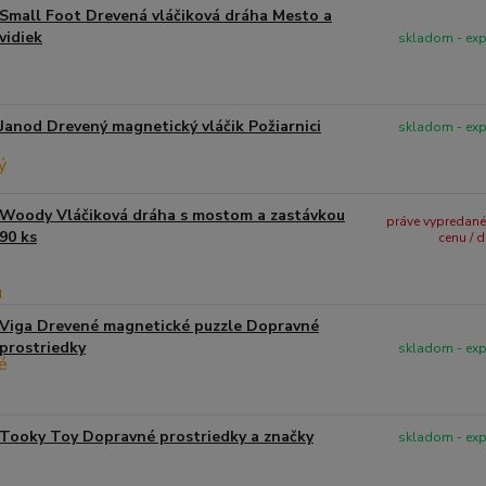
Small Foot Drevená vláčiková dráha Mesto a
vidiek
skladom - ex
Janod Drevený magnetický vláčik Požiarnici
skladom - ex
Woody Vláčiková dráha s mostom a zastávkou
práve vypredané -
90 ks
cenu / 
Viga Drevené magnetické puzzle Dopravné
prostriedky
skladom - ex
Tooky Toy Dopravné prostriedky a značky
skladom - ex