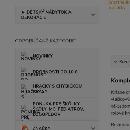
► DETSKÝ NÁBYTOK A
DEKORÁCIE
ODPORÚČANÉ KATEGÓRIE
NOVINKY
Kompl
DROBNOSTI DO 10 €
Komple
HRAČKY S CHYBIČKOU
KRÁSY
Krásne dr
vláčikový
PONUKA PRE ŠKÔLKY,
nákladom 
ŠKOLY, MC, PEDIATROV,
rolové hr
LOGOPÉDOV
Rozmery 
ZNAČKY