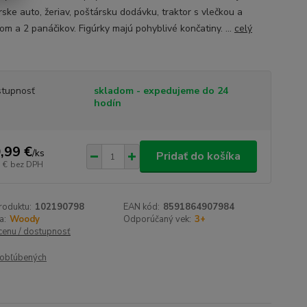
rske auto, žeriav, poštársku dodávku, traktor s vlečkou a
om a 2 panáčikov. Figúrky majú pohyblivé končatiny. ...
celý
tupnosť
skladom - expedujeme do 24
hodín
,99 €
/
ks
Pridať do košíka
 €
bez DPH
roduktu:
102190798
EAN kód:
8591864907984
a:
Woody
Odporúčaný vek:
3+
 cenu / dostupnosť
obľúbených