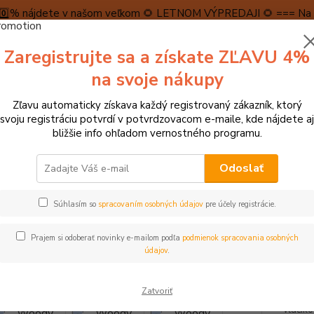
5️⃣0️⃣% nájdete v našom veľkom 🌻 LETNOM VÝPREDAJI 🌻 === Na n
máme teraz pripravené špeciálne zľavy až do výšky 1️⃣5️⃣% , ktor
Zaregistrujte sa a získate ZĽAVU 4%
PRAVA A PLATBA
RECENZIE
👉VRÁTENIE TOVARU👈
KONTA
na svoje nákupy
Zľavu automaticky získava každý registrovaný zákazník, ktorý
Neviet
svoju registráciu potvrdí v potvrdzovacom e-maile, kde nájdete aj
Hľadať
+421
bližšie info ohľadom vernostného programu.
(Po-Pi
Odoslať
láčiky, autá, garáže, koľajnice, náradia
Vláčiky, koľajnicové dráhy
Wood
Súhlasím so
spracovaním osobných údajov
pre účely registrácie.
y Sada áut Úžitkové vozidlá
Prajem si odoberať novinky e-mailom podľa
podmienok spracovania osobných
údajov
.
Krásne
Zatvoriť
magnet
vláčik