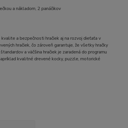
vlečkou a nákladom, 2 panáčikov
alite a bezpečnosti hračiek aj na rozvoj dieťaťa v
ených hračiek, čo zároveň garantuje, že všetky hračky
štandardov a väčšina hračiek je zaradená do programu
íklad kvalitné drevené kocky, puzzle, motorické