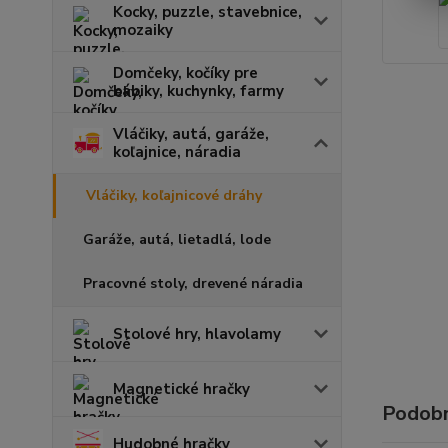
Kocky, puzzle, stavebnice,
mozaiky
Domčeky, kočíky pre
bábiky, kuchynky, farmy
Vláčiky, autá, garáže,
koľajnice, náradia
Vláčiky, koľajnicové dráhy
Garáže, autá, lietadlá, lode
Pracovné stoly, drevené náradia
Stolové hry, hlavolamy
Magnetické hračky
Podobn
Hudobné hračky