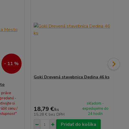
- 11 %
Goki Drevená stavebnica Dedina 46 ks
Go
sto
práve
predané -
ktivujte si
skladom -
18,79 €
13
rážiť cenu /
expedujeme do
/
ks
stupnosť"
24 hodín
15,28 €
bez DPH
11
Pridať do košíka