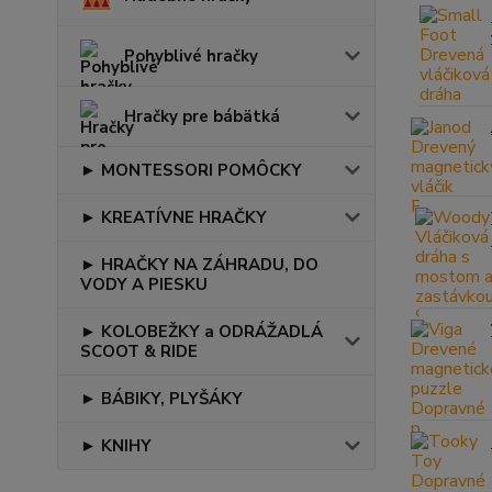
Pohyblivé hračky
Hračky pre bábätká
► MONTESSORI POMÔCKY
► KREATÍVNE HRAČKY
► HRAČKY NA ZÁHRADU, DO
VODY A PIESKU
► KOLOBEŽKY a ODRÁŽADLÁ
SCOOT & RIDE
► BÁBIKY, PLYŠÁKY
► KNIHY