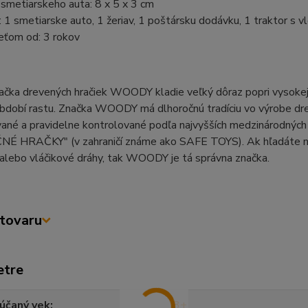
smetiarskeho auta: 8 x 5 x 3 cm
 1 smetiarske auto, 1 žeriav, 1 poštársku dodávku, 1 traktor s 
eťom od: 3 rokov
čka drevených hračiek WOODY kladie veľký dôraz popri vysokej kv
dobí rastu. Značka WOODY má dlhoročnú tradíciu vo výrobe drev
ané a pravidelne kontrolované podľa najvyšších medzinárodných 
É HRAČKY" (v zahraničí známe ako SAFE TOYS). Ak hľadáte napr
 alebo vláčikové dráhy, tak WOODY je tá správna značka.
tovaru
etre
účaný vek
3+