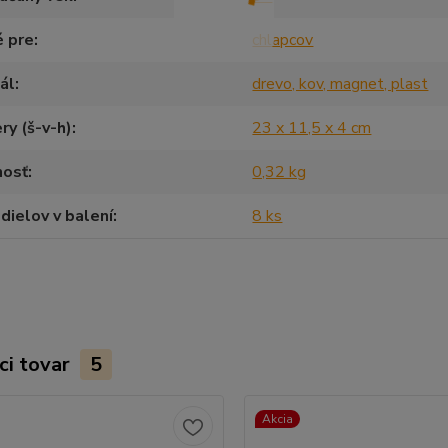
é pre
chlapcov
ál
drevo, kov, magnet, plast
y (š-v-h)
23 x 11,5 x 4 cm
osť
0,32 kg
dielov v balení
8 ks
ci tovar
5
Akcia