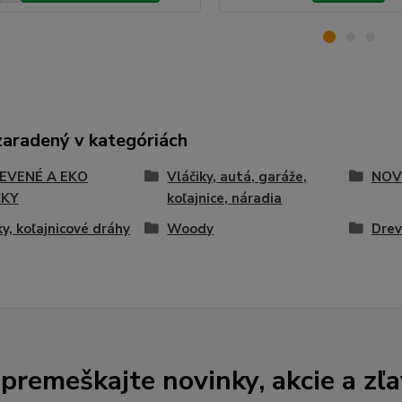
zaradený v kategóriách
EVENÉ A EKO
Vláčiky, autá, garáže,
NOV
ČKY
koľajnice, náradia
ky, koľajnicové dráhy
Woody
Drev
premeškajte novinky, akcie a zľa