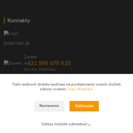
Kontakty
BURATINO.SK
Zuzana
+421 905 675 525
(Po-Pia, 9-18 hod.)
info@buratino.sk
Tieto webové stránky využívajú na poskytovanie svojich služieb
súbory cookies.
Viac informácií
.
Súhlasím
Nastavenia
BURATINO.SK - Váš obľúbený e-shop s drevenými, eko hračkami a doplnkami
Súhlas môžete odmietnuť
tu
.
Vytvorené na
Eshop-rychlo.sk