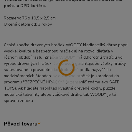
poštu a DPD kuriéra.
Rozmery: 76 x 10,5 x 2,5 cm
Určené deťom od: 3 rokov
Česká značka drevených hračiek WOODY kladie veľký dôraz popri
vysokej kvalite a bezpečnosti hračiek aj na rozvoj dieťaťa v
rôznom období rastu. Značka WOODY má dlhoročnú tradíciu vo
výrobe drevených hračiek, čo zároveň garantuje, že všetky hračky
sú testované a pravidelne kontrolované podľa najvyšších
medzinárodných štandardov a väčšina hračiek je zaradená do
programu "BEZPEČNÉ HRAČKY" (v zahraničí známe ako SAFE
TOYS). Ak hľadáte napríklad kvalitné drevené kocky, puzzle,
motorické labyrinty alebo vláčikové dráhy, tak WOODY je tá
správna značka.
Pôvod tovaru