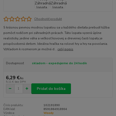
Ohodnotiť produkt
S krásnou pevnou modrou lopatou sa u každého dieťaťa prebudí túžba
pomôcť rodičom pri záhradných prácach. Táto lopata vyzerá úplne
realisticky, jedine váha a veľkosť kovovej a drevenej časti lopaty je
prispôsobená deťom. Ideálna hračka na rolové hry a hry na povolania.
Vzhľadom k rozmerom je možná d...
celý popis
Dostupnosť
skladom - expedujeme do 24 hodín
6,29 €
/
ks
5,11 €
bez DPH
Pridať do košíka
Číslo produktu:
102191890
EAN kód:
8591864918904
Výrobca:
Woody