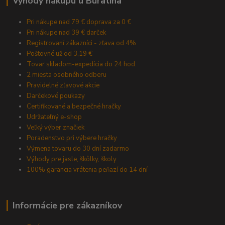
Výhody nákupu u Buratina
Pri nákupe nad 79 € doprava za 0 €
Pri nákupe nad 39 € darček
Registrovaní zákazníci - zľava od 4%
Poštovné už od 3,19 €
Tovar skladom-expedícia do 24 hod.
2 miesta osobného odberu
Pravidelné zľavové akcie
Darčekové poukazy
Certifikované a bezpečné hračky
Udržateľný e-shop
Veľký výber značiek
Poradenstvo pri výbere hračky
Výmena tovaru do 30 dní zadarmo
Výhody pre jasle, škôlky, školy
100% garancia vrátenia peňazí do 14 dní
Informácie pre zákazníkov