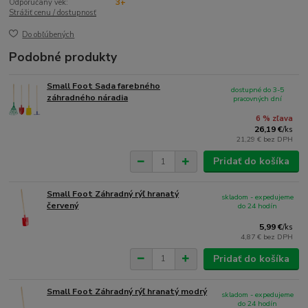
Odporúčaný vek:
3+
Strážiť cenu / dostupnosť
Do obľúbených
Podobné produkty
Small Foot Sada farebného
dostupné do 3-5
záhradného náradia
pracovných dní
6 % zľava
26,19 €
/
ks
21,29 €
bez DPH
Pridať do košíka
Small Foot Záhradný rýľ hranatý
skladom - expedujeme
červený
do 24 hodín
5,99 €
/
ks
4,87 €
bez DPH
Pridať do košíka
Small Foot Záhradný rýľ hranatý modrý
skladom - expedujeme
do 24 hodín