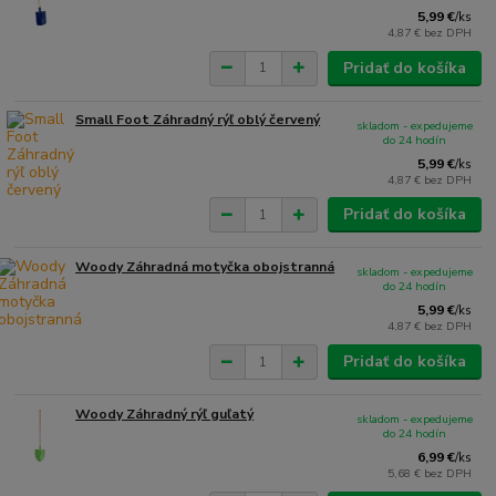
5,99 €
/
ks
4,87 €
bez DPH
Pridať do košíka
Small Foot Záhradný rýľ oblý červený
skladom - expedujeme
do 24 hodín
5,99 €
/
ks
4,87 €
bez DPH
Pridať do košíka
Woody Záhradná motyčka obojstranná
skladom - expedujeme
do 24 hodín
5,99 €
/
ks
4,87 €
bez DPH
Pridať do košíka
Woody Záhradný rýľ guľatý
skladom - expedujeme
do 24 hodín
6,99 €
/
ks
5,68 €
bez DPH