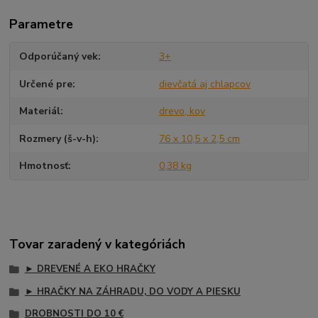
Parametre
Odporúčaný vek
3+
Určené pre
dievčatá aj chlapcov
Materiál
drevo, kov
Rozmery (š-v-h)
76 x 10,5 x 2,5 cm
Hmotnosť
0,38 kg
Tovar zaradený v kategóriách
► DREVENÉ A EKO HRAČKY
► HRAČKY NA ZÁHRADU, DO VODY A PIESKU
DROBNOSTI DO 10 €