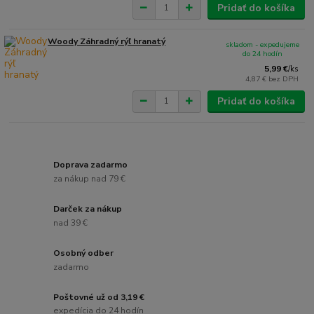
Pridať do košíka
Woody Záhradný rýľ hranatý
skladom - expedujeme
do 24 hodín
5,99 €
/
ks
4,87 €
bez DPH
Pridať do košíka
Doprava zadarmo
za nákup nad 79 €
Darček za nákup
nad 39 €
Osobný odber
zadarmo
Poštovné už od 3,19 €
expedícia do 24 hodín