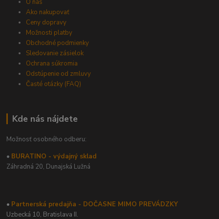
O nás
Ako nakupovať
Ceny dopravy
Možnosti platby
Obchodné podmienky
Sledovanie zásielok
Ochrana súkromia
Odstúpenie od zmluvy
Časté otázky (FAQ)
Kde nás nájdete
Možnosť osobného odberu:
•
BURATINO - výdajný sklad
Záhradná 20,
Dunajská Lužná
•
Partnerská predajňa - DOČASNE MIMO PREVÁDZKY
Uzbecká 10, Bratislava II.