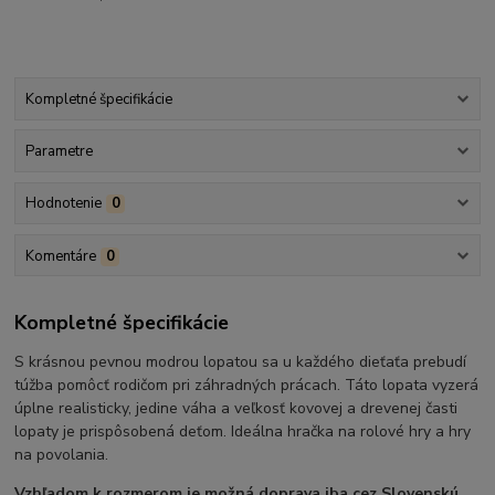
Kompletné špecifikácie
Parametre
Hodnotenie
0
Komentáre
0
Kompletné špecifikácie
S krásnou pevnou modrou lopatou sa u každého dieťaťa prebudí
túžba pomôcť rodičom pri záhradných prácach. Táto lopata vyzerá
úplne realisticky, jedine váha a veľkosť kovovej a drevenej časti
lopaty je prispôsobená deťom. Ideálna hračka na rolové hry a hry
na povolania.
Vzhľadom k rozmerom je možná doprava iba cez Slovenskú