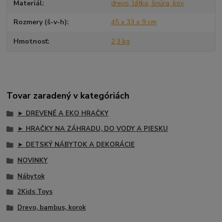
Materiál
drevo, látka, šnúra, kov
Rozmery (š-v-h)
45 x 33 x 9 cm
Hmotnosť
2,3 kg
Tovar zaradený v kategóriách
► DREVENÉ A EKO HRAČKY
► HRAČKY NA ZÁHRADU, DO VODY A PIESKU
► DETSKÝ NÁBYTOK A DEKORÁCIE
NOVINKY
Nábytok
2Kids Toys
Drevo, bambus, korok