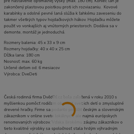
pre nastavenie optimálnej výšky (max. 180 cm). Koniec lán je
zakončený plastovou poistkou proti ich rozviazaniu. Kovové
karabínky a odolné pevné laná slúžia k ľahkému zaveseniu do
takmer všetkých typov hojdačkových hákov. Hojdačku môžete
použiť vo vonkajších aj vnútorných priestoroch. Dodáva sa v
demonte, montáž je jednoduchá.
Rozmery balenia: 45 x 33 x 9 cm
Rozmery hojdačky: 40 x 40 x 25 cm
Dĺžka lana: 180 cm
Nosnosť: max. 60 kg
Určené deťom od: 6 mesiacov
Výrobca: DveDeti
Česká rodinná firma Dvěděti.cz bola založená v roku 2010 s
myšlienkou pomôcť rodičom obohatiť svet ich detí o zmysluplné
drevené hračky. Firme sa podarilo priblížiť českým a slovenským
zákazníkom v online svete lokálnych, ale najmä európskych
renomovaných výrobcov. Vďaka širokému záujmu zákazníkov o
tieto kvalitné výrobky sa spoločnosť stala hrdým výhradným