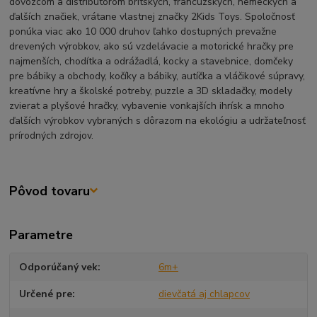
dovozcom a distribútorom britských, francúzskych, nemeckých a
ďalších značiek, vrátane vlastnej značky 2Kids Toys. Spoločnosť
ponúka viac ako 10 000 druhov ľahko dostupných prevažne
drevených výrobkov, ako sú vzdelávacie a motorické hračky pre
najmenších, chodítka a odrážadlá, kocky a stavebnice, domčeky
pre bábiky a obchody, kočíky a bábiky, autíčka a vláčikové súpravy,
kreatívne hry a školské potreby, puzzle a 3D skladačky, modely
zvierat a plyšové hračky, vybavenie vonkajších ihrísk a mnoho
ďalších výrobkov vybraných s dôrazom na ekológiu a udržateľnosť
prírodných zdrojov.
Pôvod tovaru
Parametre
Odporúčaný vek
6m+
Určené pre
dievčatá aj chlapcov