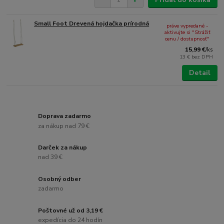
Small Foot Drevená hojdačka prírodná
práve vypredané -
aktivujte si "Strážiť
cenu / dostupnosť"
15,99 €
/
ks
13 €
bez DPH
Detail
Doprava zadarmo
za nákup nad 79 €
Darček za nákup
nad 39 €
Osobný odber
zadarmo
Poštovné už od 3,19 €
expedícia do 24 hodín