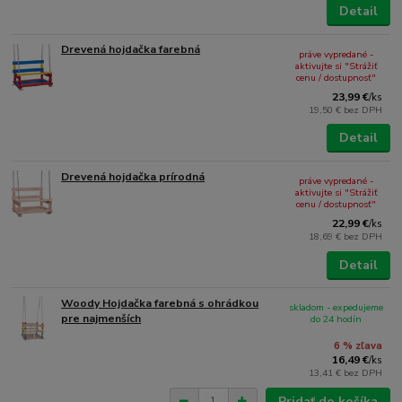
Detail
Drevená hojdačka farebná
práve vypredané -
aktivujte si "Strážiť
cenu / dostupnosť"
23,99 €
/
ks
19,50 €
bez DPH
Detail
Drevená hojdačka prírodná
práve vypredané -
aktivujte si "Strážiť
cenu / dostupnosť"
22,99 €
/
ks
18,69 €
bez DPH
Detail
Woody Hojdačka farebná s ohrádkou
skladom - expedujeme
pre najmenších
do 24 hodín
6 % zľava
16,49 €
/
ks
13,41 €
bez DPH
Pridať do košíka