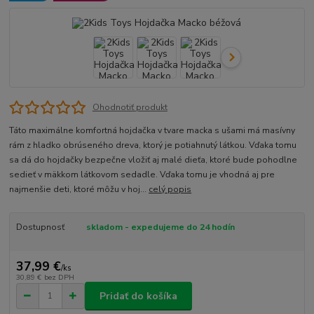
Ohodnotiť produkt
Táto maximálne komfortná hojdačka v tvare macka s ušami má masívny
rám z hladko obrúseného dreva, ktorý je potiahnutý látkou. Vďaka tomu
sa dá do hojdačky bezpečne vložiť aj malé dieťa, ktoré bude pohodlne
sedieť v mäkkom látkovom sedadle. Vďaka tomu je vhodná aj pre
najmenšie deti, ktoré môžu v hoj...
celý popis
Dostupnosť
skladom - expedujeme do 24 hodín
37,99 €
/
ks
30,89 €
bez DPH
Pridať do košíka