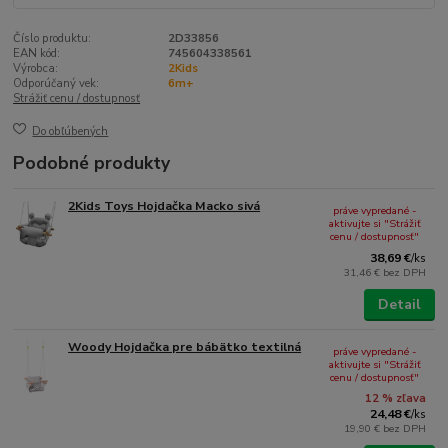
Číslo produktu:
2D33856
EAN kód:
745604338561
Výrobca:
2Kids
Odporúčaný vek:
6m+
Strážiť cenu / dostupnosť
Do obľúbených
Podobné produkty
2Kids Toys Hojdačka Macko sivá
práve vypredané -
aktivujte si "Strážiť
cenu / dostupnosť"
38,69 €
/
ks
31,46 €
bez DPH
Detail
Woody Hojdačka pre bábätko textilná
práve vypredané -
aktivujte si "Strážiť
cenu / dostupnosť"
12 % zľava
24,48 €
/
ks
19,90 €
bez DPH