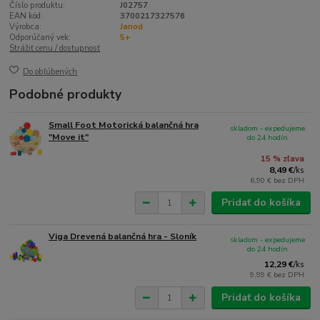
Číslo produktu:
J02757
EAN kód:
3700217327576
Výrobca:
Janod
Odporúčaný vek:
5+
Strážiť cenu / dostupnosť
Do obľúbených
Podobné produkty
Small Foot Motorická balančná hra
skladom - expedujeme
"Move it"
do 24 hodín
15 % zľava
8,49 €
/
ks
6,90 €
bez DPH
Pridať do košíka
Viga Drevená balančná hra - Sloník
skladom - expedujeme
do 24 hodín
12,29 €
/
ks
9,99 €
bez DPH
Pridať do košíka