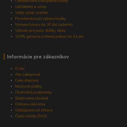
Certifikované a bezpečné hračky
Udržateľný e-shop
Veľký výber značiek
Poradenstvo pri výbere hračky
Výmena tovaru do 30 dní zadarmo
Výhody pre jasle, škôlky, školy
100% garancia vrátenia peňazí do 14 dní
Informácie pre zákazníkov
O nás
Ako nakupovať
Ceny dopravy
Možnosti platby
Obchodné podmienky
Sledovanie zásielok
Ochrana súkromia
Odstúpenie od zmluvy
Časté otázky (FAQ)