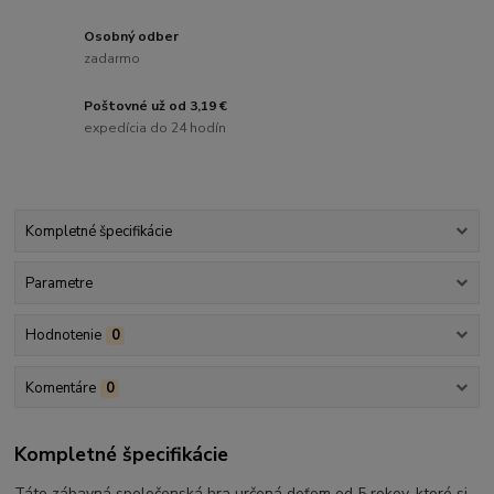
Osobný odber
zadarmo
Poštovné už od 3,19 €
expedícia do 24 hodín
Kompletné špecifikácie
Parametre
Hodnotenie
0
Komentáre
0
Kompletné špecifikácie
Táto zábavná spoločenská hra určená deťom od 5 rokov, ktoré si