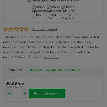
Ohodnotiť produkt
Táto zábavná spoločenská hra určená deťom od 5 rokov, ktoré si chcú
potrénovať svoje motorické zručnosti, koncentráciu a strategické
myslenie. Hádžte kocky a strategicky umiestnite svojich akrobatov tak,
aby ste vytvorili čo najvyššiu vežu. Prvá osoba, ktorá zhodí vežu -
prehráva! Malý tip: Čím opat...
celý popis
Dostupnosť
skladom - expedujeme do 24 hodín
30,99 €
/
ks
25,20 €
bez DPH
Pridať do košíka