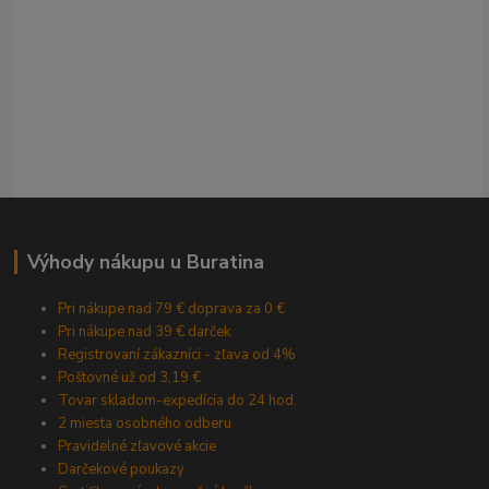
Výhody nákupu u Buratina
Pri nákupe nad 79 € doprava za 0 €
Pri nákupe nad 39 € darček
Registrovaní zákazníci - zľava od 4%
Poštovné už od 3,19 €
Tovar skladom-expedícia do 24 hod.
2 miesta osobného odberu
Pravidelné zľavové akcie
Darčekové poukazy