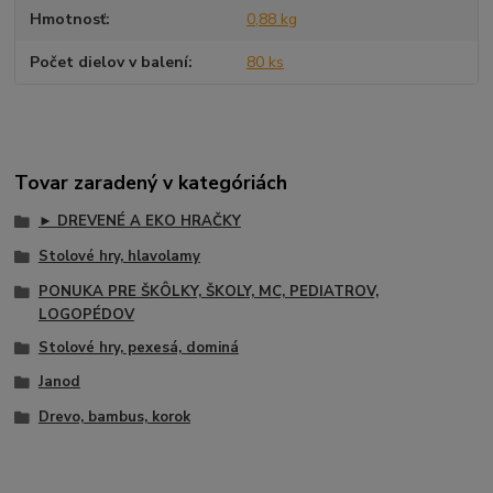
Hmotnosť
0,88 kg
Počet dielov v balení
80 ks
Tovar zaradený v kategóriách
► DREVENÉ A EKO HRAČKY
Stolové hry, hlavolamy
PONUKA PRE ŠKÔLKY, ŠKOLY, MC, PEDIATROV,
LOGOPÉDOV
Stolové hry, pexesá, dominá
Janod
Drevo, bambus, korok