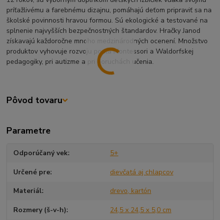
príťažlivému a farebnému dizajnu, pomáhajú deťom pripraviť sa na
školské povinnosti hravou formou. Sú ekologické a testované na
splnenie najvyšších bezpečnostných štandardov. Hračky Janod
získavajú každoročne mnoho medzinárodných ocenení. Množstvo
produktov vyhovuje rozvoju podľa Montessori a Waldorfskej
pedagogiky, pri autizme a pri poruchách učenia.
Pôvod tovaru
Parametre
Odporúčaný vek
5+
Určené pre
dievčatá aj chlapcov
Materiál
drevo, kartón
Rozmery (š-v-h)
24,5 x 24,5 x 5,0 cm