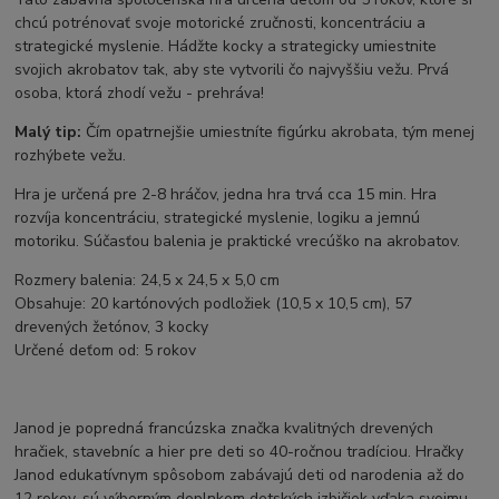
chcú potrénovať svoje motorické zručnosti, koncentráciu a
strategické myslenie. Hádžte kocky a strategicky umiestnite
svojich akrobatov tak, aby ste vytvorili čo najvyššiu vežu. Prvá
osoba, ktorá zhodí vežu - prehráva!
Malý tip:
Čím opatrnejšie umiestníte figúrku akrobata, tým menej
rozhýbete vežu.
Hra je určená pre 2-8 hráčov, jedna hra trvá cca 15 min. Hra
rozvíja koncentráciu, strategické myslenie, logiku a jemnú
motoriku. Súčasťou balenia je praktické vrecúško na akrobatov.
Rozmery balenia: 24,5 x 24,5 x 5,0 cm
Obsahuje: 20 kartónových podložiek (10,5 x 10,5 cm), 57
drevených žetónov, 3 kocky
Určené deťom od: 5 rokov
Janod je popredná francúzska značka kvalitných drevených
hračiek, stavebníc a hier pre deti so 40-ročnou tradíciou. Hračky
Janod edukatívnym spôsobom zabávajú deti od narodenia až do
12 rokov, sú výborným doplnkom detských izbičiek vďaka svojmu