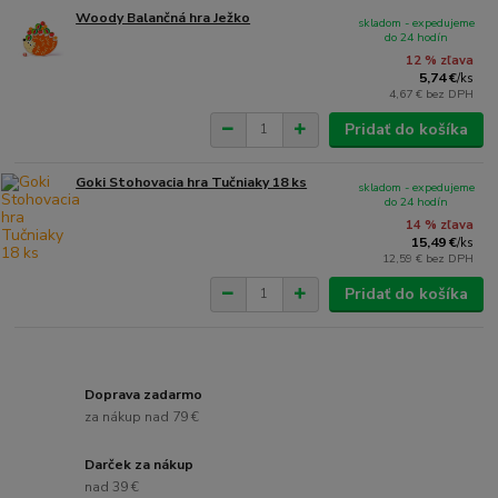
Woody Balančná hra Ježko
skladom - expedujeme
do 24 hodín
12 % zľava
5,74 €
/
ks
4,67 €
bez DPH
Pridať do košíka
Goki Stohovacia hra Tučniaky 18 ks
skladom - expedujeme
do 24 hodín
14 % zľava
15,49 €
/
ks
12,59 €
bez DPH
Pridať do košíka
Doprava zadarmo
za nákup nad 79 €
Darček za nákup
nad 39 €