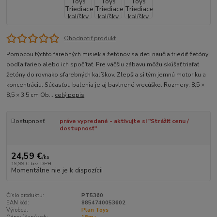
Ohodnotiť produkt
Pomocou týchto farebných misiek a žetónov sa deti naučia triediť žetóny
podľa farieb alebo ich spočítať. Pre väčšiu zábavu môžu skúšať triafať
žetóny do rovnako sfarebných kalíškov. Zlepšia si tým jemnú motoriku a
koncentráciu. Súčasťou balenia je aj bavlnené vrecúško. Rozmery: 8,5 ×
8,5 × 3,5 cm Ob...
celý popis
Dostupnosť
práve vypredané - aktivujte si "Strážiť cenu /
dostupnosť"
24,59 €
/
ks
19,99 €
bez DPH
Momentálne nie je k dispozícii
Číslo produktu:
PT5360
EAN kód:
8854740053602
Výrobca:
Plan Toys