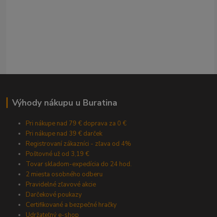
Výhody nákupu u Buratina
Pri nákupe nad 79 € doprava za 0 €
Pri nákupe nad 39 € darček
Registrovaní zákazníci - zľava od 4%
Poštovné už od 3,19 €
Tovar skladom-expedícia do 24 hod.
2 miesta osobného odberu
Pravidelné zľavové akcie
Darčekové poukazy
Certifikované a bezpečné hračky
Udržateľný e-shop