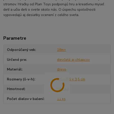
stromov. Hračky od Plan Toys podporujú hru a kreatívnu myseľ
detí a učia deti o svete okolo nás. O úspechu spoločnosti
vypovedajú aj desiatky ocenení z celého sveta.
Parametre
Odporúčaný vek
18m+
Určené pre
dievčatá aj chlapcov
Materiál
drevo
Rozmery (š-v-h)
8,5 × 8,5 × 3,5 cm
Hmotnosť
0,65 kg
Počet dielov v balení
11 ks