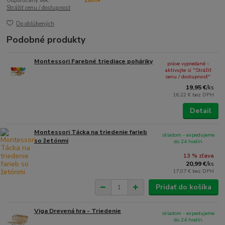
Odporúčaný vek:
18m+
Strážiť cenu / dostupnosť
Do obľúbených
Podobné produkty
Montessori Farebné triediace poháriky
práve vypredané -
aktivujte si "Strážiť
cenu / dostupnosť"
19,95 €
/
ks
16,22 €
bez DPH
Detail
Montessori Tácka na triedenie farieb
skladom - expedujeme
so žetónmi
do 24 hodín
13 % zľava
20,99 €
/
ks
17,07 €
bez DPH
Pridať do košíka
Viga Drevená hra - Triedenie
skladom - expedujeme
do 24 hodín