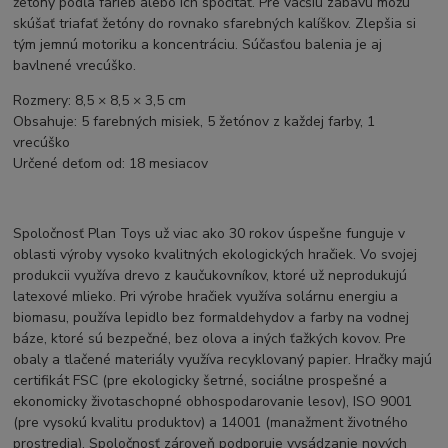
žetóny podľa farieb alebo ich spočítať. Pre väčšiu zábavu môžu
skúšať triafať žetóny do rovnako sfarebných kalíškov. Zlepšia si
tým jemnú motoriku a koncentráciu. Súčasťou balenia je aj
bavlnené vrecúško.
Rozmery: 8,5 × 8,5 × 3,5 cm
Obsahuje: 5 farebných misiek, 5 žetónov z každej farby, 1
vrecúško
Určené deťom od: 18 mesiacov
Spoločnosť Plan Toys už viac ako 30 rokov úspešne funguje v
oblasti výroby vysoko kvalitných ekologických hračiek. Vo svojej
produkcii využíva drevo z kaučukovníkov, ktoré už neprodukujú
latexové mlieko. Pri výrobe hračiek využíva solárnu energiu a
biomasu, používa lepidlo bez formaldehydov a farby na vodnej
báze, ktoré sú bezpečné, bez olova a iných ťažkých kovov. Pre
obaly a tlačené materiály využíva recyklovaný papier. Hračky majú
certifikát FSC (pre ekologicky šetrné, sociálne prospešné a
ekonomicky životaschopné obhospodarovanie lesov), ISO 9001
(pre vysokú kvalitu produktov) a 14001 (manažment životného
prostredia). Spoločnosť zároveň podporuje vysádzanie nových