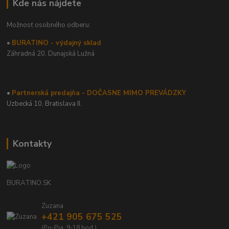
Kde nás nájdete
Možnosť osobného odberu:
•
BURATINO - výdajný sklad
Záhradná 20,
Dunajská Lužná
•
Partnerská predajňa - DOČASNE MIMO PREVÁDZKY
Uzbecká 10, Bratislava II.
Kontakty
BURATINO.SK
Zuzana
+421 905 675 525
(Po-Pia, 9-18 hod.)