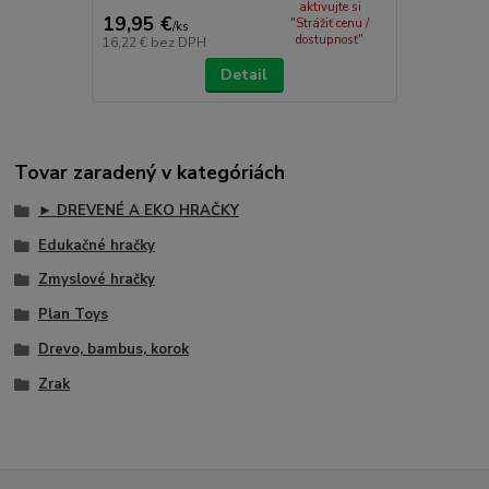
aktivujte si
19,95 €
"Strážiť cenu /
/
ks
dostupnosť"
16,22 €
bez DPH
Detail
Tovar zaradený v kategóriách
► DREVENÉ A EKO HRAČKY
Edukačné hračky
Zmyslové hračky
Plan Toys
Drevo, bambus, korok
Zrak