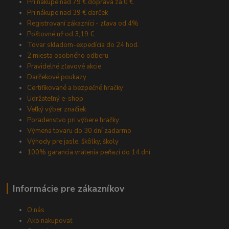
Pri nákupe nad 79 € doprava za 0 €
Pri nákupe nad 39 € darček
Registrovaní zákazníci - zľava od 4%
Poštovné už od 3,19 €
Tovar skladom-expedícia do 24 hod.
2 miesta osobného odberu
Pravidelné zľavové akcie
Darčekové poukazy
Certifikované a bezpečné hračky
Udržateľný e-shop
Veľký výber značiek
Poradenstvo pri výbere hračky
Výmena tovaru do 30 dní zadarmo
Výhody pre jasle, škôlky, školy
100% garancia vrátenia peňazí do 14 dní
Informácie pre zákazníkov
O nás
Ako nakupovať