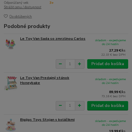
Odporúčaný vek:
3+
Strážiť cenu / dostupnosť
Do obľúbených
Podobné produkty
Le Toy Van Sada so zmrzlinou Carlos
skladom - expedujeme
do 24 hodín
27,29 €
/
ks
22,19 €
bez DPH
Pridať do košíka
Le Toy Van Predajný stánok
skladom - expedujeme
Honeybake
do 24 hodín
89,99 €
/
ks
73,16 €
bez DPH
Pridať do košíka
Bigjigs Toys Stojan s koláčikmi
skladom - expedujeme
do 24 hodín
19,99 €
/
ks