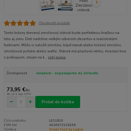
Ohodnotiť produkt
Tento krásny drevený zmrzlinový stánok bude perfektnou hračkou na
leto aj zimu. Deti nadchne veľkým výberom dezertov a realistickými
funkciami. Môžu si naložiť zmrzlinu, kúpiť nanuk alebo točenú zmrzlinu,
zmrzlinové poháre alebo wafle. Stánok má plastovú vitrínu, mraziaci box
s poklopom, stojan na k...
celý popis
Dostupnosť
skladom - expedujeme do 24 hodín
73,95 €
/
ks
60,12 €
bez DPH
Pridať do košíka
Číslo produktu:
LE11815
EAN kód:
4020972118158
Výrobca:
Small Foot by Legler