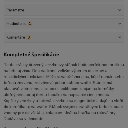
Parametre
Hodnotenie
1
Komentáre
0
Kompletné špecifikácie
Tento krásny drevený zmrzlinový stánok bude perfektnou hračkou
na leto aj zimu. Deti nadchne veľkým výberom dezertov a
realistickými funkciami. Môžu si naložiť zmrzlinu, kúpiť nanuk alebo
točenú zmrzlinu, zmrzlinové poháre alebo wafle. Stánok má
plastovú vitrínu, mraziaci box s poklopom, stojan na kornútky,
úložný priestor aj čiernu tabuľku na napísanie cien kriedou.
Kopčeky zmrzliny a točená zmrzlina sú magnetické a dajú sa vložiť
do kornútka aj na wafle. Stánok svojimi neutrálnymi farbami bude
vhodný pre dievčatá aj chlapcov. Ideálna hračka na rolové hry.
Dodáva sa v demonte.