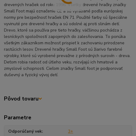
drevených hračiek od roku 1996. Všetky drevené hračky značky
Small Foot majú označenie CE a sú vyrábané podľa európskej
normy pre bezpečnosť hračiek EN 71. Použité farby sú špeciálne
vyvinuté pre drevené hračky a sú odolné aj proti slinám detí.
Drevo, ktoré sa používa pre tieto hračky, väčšinou pochádza z
lesníckych spoločností zapojených do zalesňovania. To ponúka
všetkým zákazníkom možnosť prispieť k zachovaniu prirodzene
rastúcich lesov. Drevené hračky Small Foot sú žiarivo farebné
výrobky, ktoré sú vyrobené prevažne z prírodných surovín - dreva.
Deťom robia radosť od útleho veku, rozvíjajú ich hmatové a
zmyslové schopnosti. Cieľom značky Small foot je podporovať
duševný a fyzický vývoj detí.
Pôvod tovaru
Parametre
Odporúčaný vek
3+