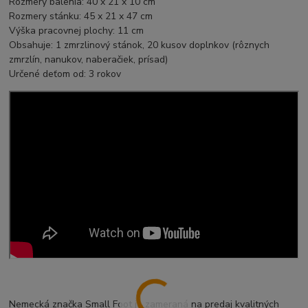
Rozmery balenia: 40 x 21 x 10 cm
Rozmery stánku: 45 x 21 x 47 cm
Výška pracovnej plochy: 11 cm
Obsahuje: 1 zmrzlinový
stánok
, 20 kusov doplnkov (rôznych
zmrzlín, nanukov, naberačiek, prísad)
Určené deťom od: 3 rokov
Nemecká značka Small Foot je zameraná na predaj kvalitných