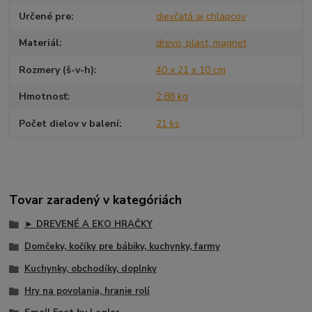
Určené pre
dievčatá aj chlapcov
Materiál
drevo, plast, magnet
Rozmery (š-v-h)
40 x 21 x 10 cm
Hmotnosť
2,88 kg
Počet dielov v balení
21 ks
Tovar zaradený v kategóriách
► DREVENÉ A EKO HRAČKY
Domčeky, kočíky pre bábiky, kuchynky, farmy
Kuchynky, obchodíky, doplnky
Hry na povolania, hranie rolí