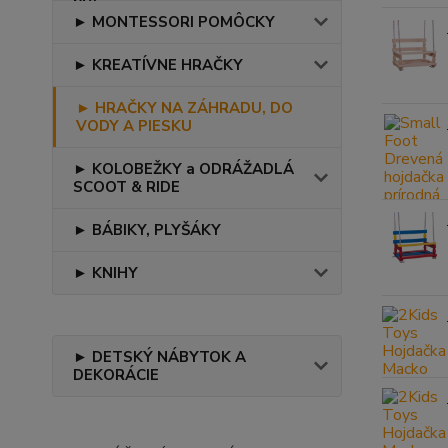
► MONTESSORI POMÔCKY
► KREATÍVNE HRAČKY
► HRAČKY NA ZÁHRADU, DO
VODY A PIESKU
► KOLOBEŽKY a ODRÁŽADLÁ
SCOOT & RIDE
► BÁBIKY, PLYŠÁKY
► KNIHY
► DETSKÝ NÁBYTOK A
DEKORÁCIE