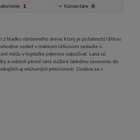
dnotenie
1
Komentáre
0
z hladko obrúseného dreva, ktorý je potiahnutý látkou.
e pohodlne sedieť v mäkkom látkovom sedadle s
oré môžu v hojdačke príjemne odpočívať. Laná sú
ky a odolné pevné laná slúžia k ľahkému zaveseniu do
kajších aj vnútorných priestoroch. Dodáva sa v