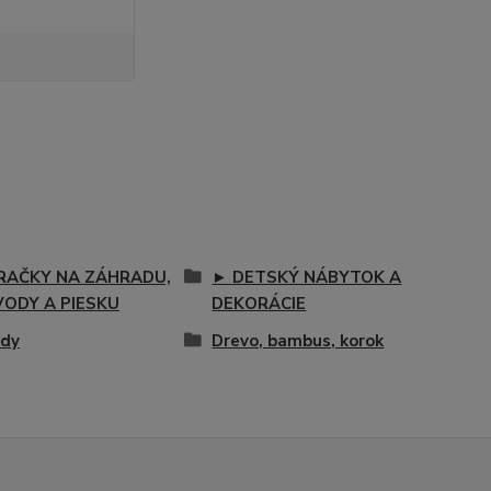
RAČKY NA ZÁHRADU,
► DETSKÝ NÁBYTOK A
VODY A PIESKU
DEKORÁCIE
dy
Drevo, bambus, korok