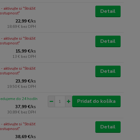
 aktivujte si "Strážiť
Detail
dostupnosť"
22,99 €
/
ks
18,69 €
bez DPH
 aktivujte si "Strážiť
Detail
dostupnosť"
15,99 €
/
ks
13 €
bez DPH
 aktivujte si "Strážiť
Detail
dostupnosť"
23,99 €
/
ks
19,50 €
bez DPH
pedujeme do 24 hodín
Pridať do košíka
37,99 €
/
ks
30,89 €
bez DPH
 aktivujte si "Strážiť
Detail
dostupnosť"
38,69 €
/
ks