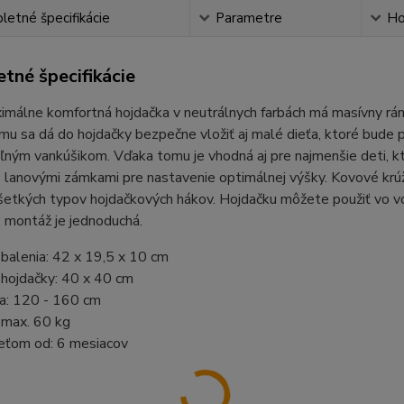
etné špecifikácie
Parametre
Ho
tné špecifikácie
málne komfortná hojdačka v neutrálnych farbách má masívny rám 
mu sa dá do hojdačky bezpečne vložiť aj malé dieťa, ktoré bud
ným vankúšikom. Vďaka tomu je vhodná aj pre najmenšie deti, kt
lanovými zámkami pre nastavenie optimálnej výšky. Kovové krúž
etkých typov hojdačkových hákov. Hojdačku môžete použiť vo von
 montáž je jednoduchá.
balenia: 42 x 19,5 x 10 cm
hojdačky: 40 x 40 cm
na: 120 - 160 cm
 max. 60 kg
eťom od: 6 mesiacov