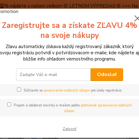
5️⃣0️⃣% nájdete v našom veľkom 🌻 LETNOM VÝPREDAJI 🌻 === Na n
máme teraz pripravené špeciálne zľavy až do výšky 1️⃣5️⃣% , ktor
Zaregistrujte sa a získate ZĽAVU 4%
PRAVA A PLATBA
RECENZIE
👉VRÁTENIE TOVARU👈
KONTA
na svoje nákupy
Zľavu automaticky získava každý registrovaný zákazník, ktorý
Neviet
svoju registráciu potvrdí v potvrdzovacom e-maile, kde nájdete aj
Hľadať
+421
bližšie info ohľadom vernostného programu.
(Po-Pi
Odoslať
► HRAČKY NA ZÁHRADU, DO VODY A PIESKU
Woody Hojdačka pre bábä
Súhlasím so
spracovaním osobných údajov
pre účely registrácie.
y Hojdačka pre bábätko textil
Prajem si odoberať novinky e-mailom podľa
podmienok spracovania osobných
TOP produkt
údajov
.
- 12 %
Táto m
Zatvoriť
masívn
Vďaka 