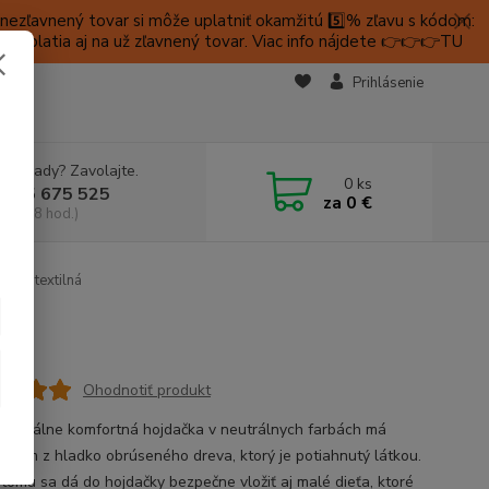
ezľavnený tovar si môže uplatniť okamžitú 5️⃣% zľavu s kódom:
é platia aj na už zľavnený tovar. Viac info nájdete 👉👉👉TU
KTY
Prihlásenie
e si rady? Zavolajte.
0
ks
 905 675 525
za
0 €
a, 9-18 hod.)
tko textilná
ná
Ohodnotiť produkt
aximálne komfortná hojdačka v neutrálnych farbách má
y rám z hladko obrúseného dreva, ktorý je potiahnutý látkou.
tomu sa dá do hojdačky bezpečne vložiť aj malé dieťa, ktoré