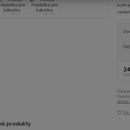
bude p
vankúš
Dos
Cen
24
19,
Číslo p
Výrobc
Strážiť
Do 
é produkty