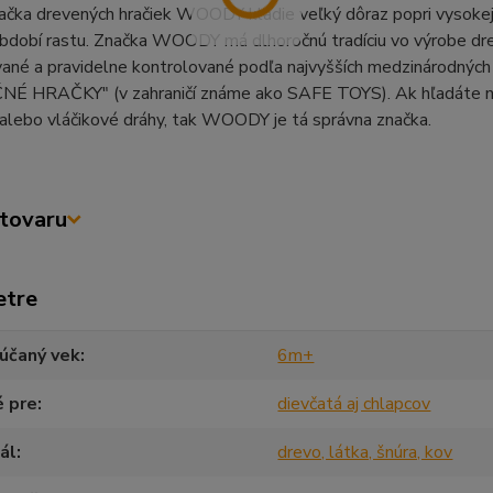
čka drevených hračiek WOODY kladie veľký dôraz popri vysokej kv
dobí rastu. Značka WOODY má dlhoročnú tradíciu vo výrobe drev
ané a pravidelne kontrolované podľa najvyšších medzinárodných 
É HRAČKY" (v zahraničí známe ako SAFE TOYS). Ak hľadáte napr
 alebo vláčikové dráhy, tak WOODY je tá správna značka.
tovaru
etre
účaný vek
6m+
é pre
dievčatá aj chlapcov
ál
drevo, látka, šnúra, kov