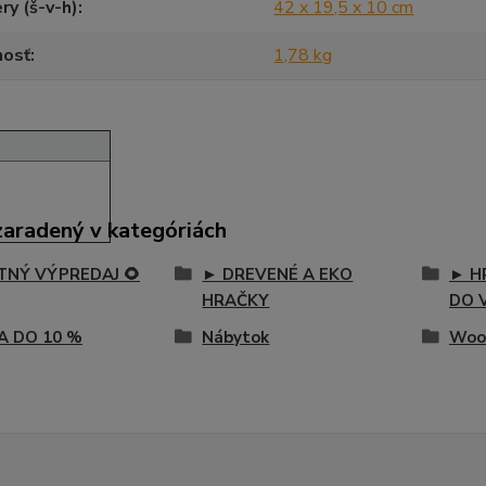
y (š-v-h)
42 x 19,5 x 10 cm
osť
1,78 kg
zaradený v kategóriách
ETNÝ VÝPREDAJ 🌻
► DREVENÉ A EKO
► H
HRAČKY
DO 
A DO 10 %
Nábytok
Woo