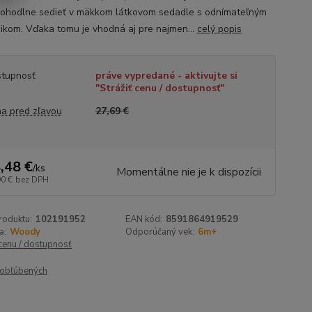
ohodlne sedieť v mäkkom látkovom sedadle s odnímateľným
ikom. Vďaka tomu je vhodná aj pre najmen...
celý popis
tupnosť
práve vypredané - aktivujte si
"Strážiť cenu / dostupnosť"
a pred zľavou
27,69 €
,48 €
/
ks
Momentálne nie je k dispozícii
90 €
bez DPH
roduktu:
102191952
EAN kód:
8591864919529
a:
Woody
Odporúčaný vek:
6m+
 cenu / dostupnosť
obľúbených