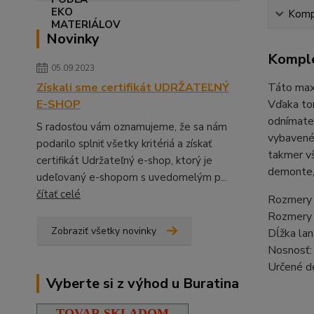
Kompl
Novinky
Komple
05.09.2023
Získali sme certifikát UDRŽATEĽNÝ
Táto maxi
E-SHOP
Vďaka to
odnímateľ
S radosťou vám oznamujeme, že sa nám
vybavené 
podarilo splniť všetky kritériá a získať
takmer vš
certifikát Udržateľný e-shop, ktorý je
demonte,
udeľovaný e-shopom s uvedomelým p...
čítať celé
Rozmery 
Rozmery 
Zobraziť všetky novinky
Dĺžka la
Nosnosť:
Určené d
Vyberte si z výhod u Buratina
TOVAR SKLADOM