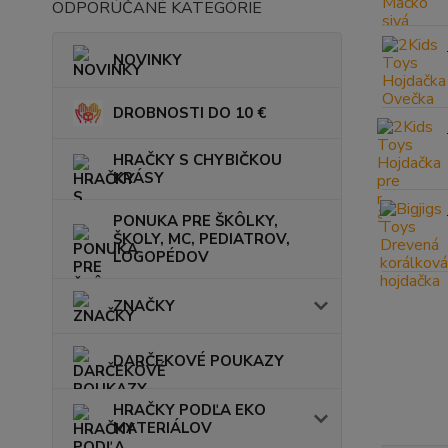
ODPORÚČANÉ KATEGÓRIE
NOVINKY
DROBNOSTI DO 10 €
HRAČKY S CHYBIČKOU
KRÁSY
PONUKA PRE ŠKÔLKY,
ŠKOLY, MC, PEDIATROV,
LOGOPÉDOV
ZNAČKY
DARČEKOVÉ POUKAZY
HRAČKY PODĽA EKO
MATERIÁLOV