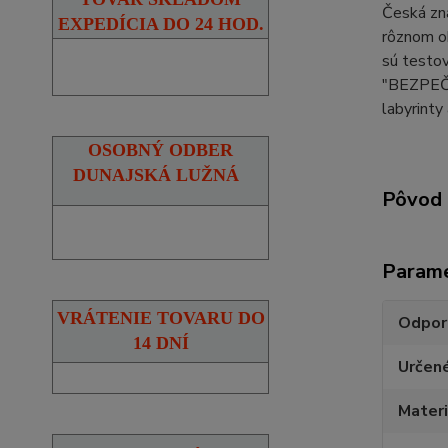
Česká zna
EXPEDÍCIA DO 24 HOD.
rôznom ob
sú testov
"BEZPEČN
labyrinty
OSOBNÝ ODBER
DUNAJSKÁ LUŽNÁ
Pôvod 
Param
VRÁTENIE TOVARU DO
Odpor
14 DNÍ
Určen
Materi