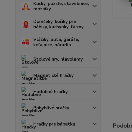
Kocky, puzzle, stavebnice,
mozaiky
Domčeky, kočíky pre
bábiky, kuchynky, farmy
Vláčiky, autá, garáže,
koľajnice, náradia
Stolové hry, hlavolamy
Magnetické hračky
Hudobné hračky
Pohyblivé hračky
Hračky pre bábätká
Podobn