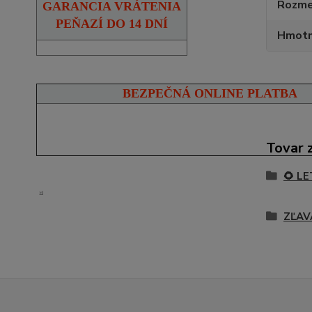
Rozmer
GARANCIA VRÁTENIA
PEŇAZÍ DO 14 DNÍ
Hmotn
BEZPEČNÁ ONLINE PLATBA
Tovar 
🌻 L
ZĽAV