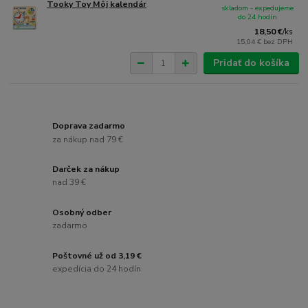
Tooky Toy Môj kalendár
skladom - expedujeme
do 24 hodín
18,50 €
/
ks
15,04 €
bez DPH
Pridať do košíka
Doprava zadarmo
za nákup nad 79 €
Darček za nákup
nad 39 €
Osobný odber
zadarmo
Poštovné už od 3,19 €
expedícia do 24 hodín