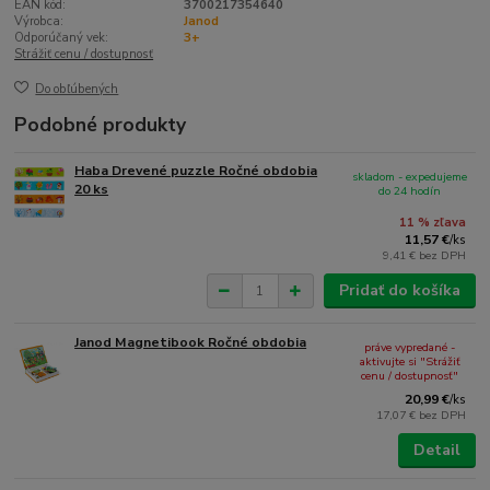
EAN kód:
3700217354640
Výrobca:
Janod
Odporúčaný vek:
3+
Strážiť cenu / dostupnosť
Do obľúbených
Podobné produkty
Haba Drevené puzzle Ročné obdobia
skladom - expedujeme
20 ks
do 24 hodín
11 % zľava
11,57 €
/
ks
9,41 €
bez DPH
Pridať do košíka
Janod Magnetibook Ročné obdobia
práve vypredané -
aktivujte si "Strážiť
cenu / dostupnosť"
20,99 €
/
ks
17,07 €
bez DPH
Detail