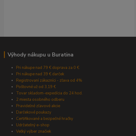
Výhody nákupu u Buratina
Pri nákupe nad 79 € doprava za 0 €
Pri nákupe nad 39 € darček
Registrovaní zákazníci - zľava od 4%
Poštovné už od 3,19 €
Tovar skladom-expedícia do 24 hod.
2 miesta osobného odberu
Pravidelné zľavové akcie
Darčekové poukazy
Certifikované a bezpečné hračky
Udržateľný e-shop
Veľký výber značiek