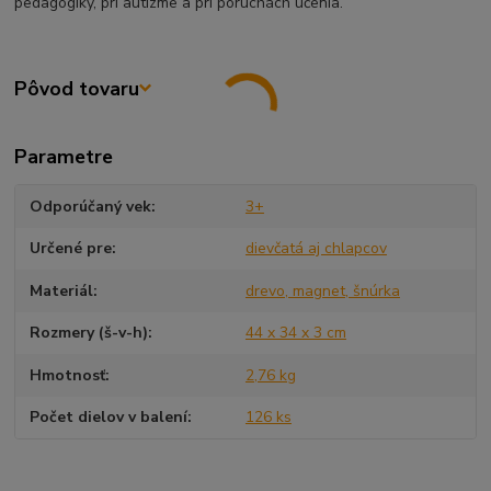
pedagogiky, pri autizme a pri poruchách učenia.
Pôvod tovaru
Parametre
Odporúčaný vek
3+
Určené pre
dievčatá aj chlapcov
Materiál
drevo, magnet, šnúrka
Rozmery (š-v-h)
44 x 34 x 3 cm
Hmotnosť
2,76 kg
Počet dielov v balení
126 ks