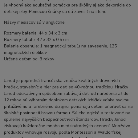
Je vhodný ako edukačná pomôcka pre škôlky aj ako dekorácia do
detskej izby. Pomocou šnúrky sa dá zavesiť na stenu.
Názvy mesiacov sú v angličtine.
Rozmery balenia: 44 x 34 x 3 cm
Rozmery tabule: 42 x 32 x 0,5 cm
Balenie obsahuje: 1 magnetickú tabuľu na zavesenie, 125
magnetických dielikov
Určené deťom od: 3 rokov
Janod je popredná francúzska značka kvalitných drevených
hračiek, stavebníc a hier pre deti so 40-ročnou tradíciou. Hračky
Janod edukatívnym spôsobom zabávajú deti od narodenia až do
12 rokov, sú výborným doplnkom detských izbičiek vďaka svojmu
príťažlivému a farebnému dizajnu, pomáhajú deťom pripraviť sa na
školské povinnosti hravou formou. Sú ekologické a testované na
splnenie najvyšších bezpečnostných štandardov. Hračky Janod
získavajú každoročne mnoho medzinárodných ocenení. Množstvo
produktov vyhovuje rozvoju podľa Montessori a Waldorfskej