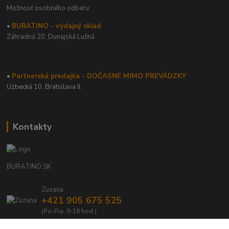
Možnosť osobného odberu:
•
BURATINO - výdajný sklad
Záhradná 20,
Dunajská Lužná
•
Partnerská predajňa - DOČASNE MIMO PREVÁDZKY
Uzbecká 10, Bratislava II.
Kontakty
BURATINO.SK
Zuzana
+421 905 675 525
(Po-Pia, 9-18 hod.)