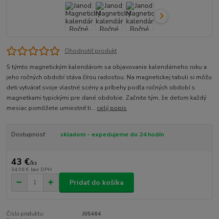
Ohodnotiť produkt
S týmto magnetickým kalendárom sa objavovanie kalendárneho roku a
jeho ročných období stáva čírou radosťou. Na magnetickej tabuli si môžu
deti vytvárať svoje vlastné scény a príbehy podľa ročných období s
magnetkami typickými pre dané obdobie. Začnite tým, že deťom každý
mesiac pomôžete umiestniť ti...
celý popis
Dostupnosť
skladom - expedujeme do 24 hodín
43 €
/
ks
34,96 €
bez DPH
Pridať do košíka
Číslo produktu:
J05464