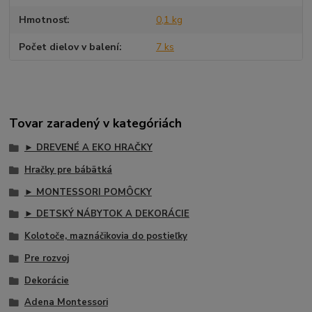
Hmotnosť
0,1 kg
Počet dielov v balení
7 ks
Tovar zaradený v kategóriách
► DREVENÉ A EKO HRAČKY
Hračky pre bábätká
► MONTESSORI POMÔCKY
► DETSKÝ NÁBYTOK A DEKORÁCIE
Kolotoče, maznáčikovia do postieľky
Pre rozvoj
Dekorácie
Adena Montessori