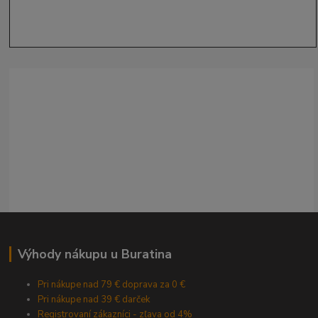
Výhody nákupu u Buratina
Pri nákupe nad 79 € doprava za 0 €
Pri nákupe nad 39 € darček
Registrovaní zákazníci - zľava od 4%