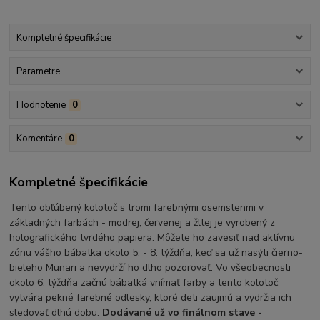
Kompletné špecifikácie
Parametre
Hodnotenie
0
Komentáre
0
Kompletné špecifikácie
Tento obľúbený kolotoč s tromi farebnými osemstenmi v
základných farbách - modrej, červenej a žltej je vyrobený z
holografického tvrdého papiera. Môžete ho zavesiť nad aktívnu
zónu vášho bábätka okolo 5. - 8. týždňa, keď sa už nasýti čierno-
bieleho Munari a nevydrží ho dlho pozorovať. Vo všeobecnosti
okolo 6. týždňa začnú bábätká vnímať farby a tento kolotoč
vytvára pekné farebné odlesky, ktoré deti zaujmú a vydržia ich
sledovať dlhú dobu.
Dodávané už vo finálnom stave -