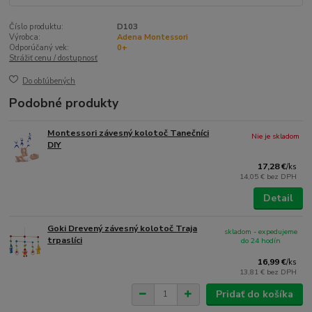
Číslo produktu:
D103
Výrobca:
Adena Montessori
Odporúčaný vek:
0+
Strážiť cenu / dostupnosť
Do obľúbených
Podobné produkty
Montessori závesný kolotoč Tanečníci
Nie je skladom
DIY
17,28 €
/
ks
14,05 €
bez DPH
Detail
Goki Drevený závesný kolotoč Traja
skladom - expedujeme
trpaslíci
do 24 hodín
16,99 €
/
ks
13,81 €
bez DPH
Pridať do košíka