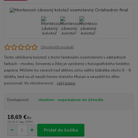
Ohodnotiť produkt
Tento obľúbený kolotoč s tromi farebnými osemstenmi v základných
farbách - modrej, červenej a žltej je vyrobený z holografického tvrdého
papiera. Môžete ho zavesiť nad aktívnu zónu vášho bábätka okolo 5. - 8.
týždňa, keď sa už nasýti čierno-bieleho Munari a nevydrží ho dlho
pozorovať. Vo všeobecnost...
celý popis
Dostupnosť
skladom - expedujeme do 24 hodín
18,69 €
/
ks
15,20 €
bez DPH
Pridať do košíka