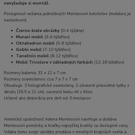
nevyžaduje si montáž.
Postupnosť vešania jednotlivých Montessori kolotočov (mobilov) je
nasledovná:
Čierno-biele obrázky
(0-4 týždne)
Munari mobil
(3-6 týždňov)
Oktahedron mobil
(5-8 týždňov)
Gobbi mobil
(7-10 týždňov)
Tanečníci mobil
(8-12 týždňov)
Mobil Tricolore v základných farbách
(12-18 týždňov)
Rozmery balenia: 31 x 11 x 7 cm
Rozmery osemstenov: cca 7 x 7 x 7 cm
Obsahuje: 3 holografické osemsteny, 2 závesné priesvitné tyčky z
akrylu (16,5 a 21 cm), zavesnú bielu niť s ihlou
Určené ako dekorácia pre deti od: 0 mesiacov
Americká spoločnosť Adena Montessori navrhuje a dodáva
Montessori pomôcky a hračky najvyššej kvality za dostupné ceny.
Vďaka tomu svoje výrobky predáva v mnohých krajinách sveta a