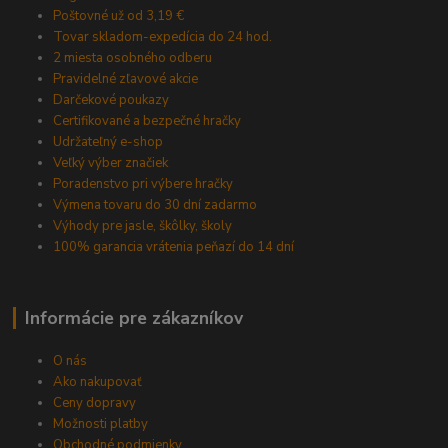
Poštovné už od 3,19 €
Tovar skladom-expedícia do 24 hod.
2 miesta osobného odberu
Pravidelné zľavové akcie
Darčekové poukazy
Certifikované a bezpečné hračky
Udržateľný e-shop
Veľký výber značiek
Poradenstvo pri výbere hračky
Výmena tovaru do 30 dní zadarmo
Výhody pre jasle, škôlky, školy
100% garancia vrátenia peňazí do 14 dní
Informácie pre zákazníkov
O nás
Ako nakupovať
Ceny dopravy
Možnosti platby
Obchodné podmienky