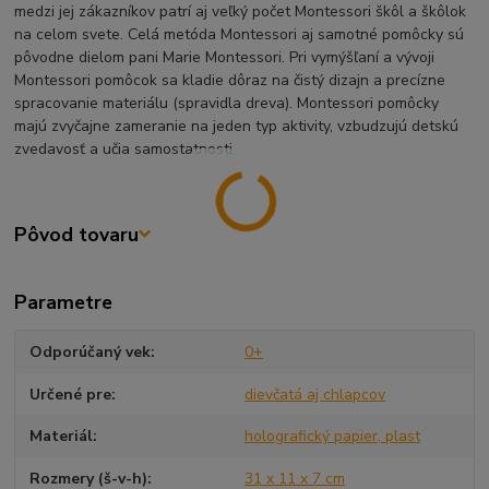
medzi jej zákazníkov patrí aj veľký počet Montessori škôl a škôlok
na celom svete. Celá metóda Montessori aj samotné pomôcky sú
pôvodne dielom pani Marie Montessori. Pri vymýšľaní a vývoji
Montessori pomôcok sa kladie dôraz na čistý dizajn a precízne
spracovanie materiálu (spravidla dreva). Montessori pomôcky
majú zvyčajne zameranie na jeden typ aktivity, vzbudzujú detskú
zvedavosť a učia samostatnosti.
Pôvod tovaru
Parametre
Odporúčaný vek
0+
Určené pre
dievčatá aj chlapcov
Materiál
holografický papier, plast
Rozmery (š-v-h)
31 x 11 x 7 cm