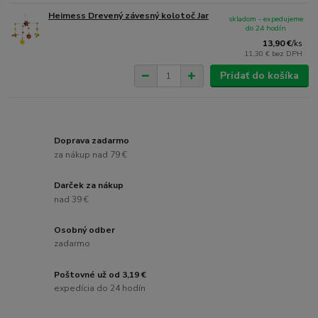
Heimess Drevený závesný kolotoč Jar
skladom - expedujeme
do 24 hodín
13,90 €
/
ks
11,30 €
bez DPH
Pridať do košíka
Doprava zadarmo
za nákup nad 79 €
Darček za nákup
nad 39 €
Osobný odber
zadarmo
Poštovné už od 3,19 €
expedícia do 24 hodín